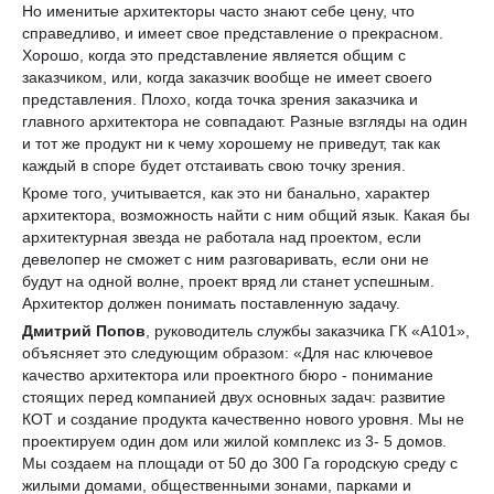
Но именитые архитекторы часто знают себе цену, что
справедливо, и имеет свое представление о прекрасном.
Хорошо, когда это представление является общим с
заказчиком, или, когда заказчик вообще не имеет своего
представления. Плохо, когда точка зрения заказчика и
главного архитектора не совпадают. Разные взгляды на один
и тот же продукт ни к чему хорошему не приведут, так как
каждый в споре будет отстаивать свою точку зрения.
Кроме того, учитывается, как это ни банально, характер
архитектора, возможность найти с ним общий язык. Какая бы
архитектурная звезда не работала над проектом, если
девелопер не сможет с ним разговаривать, если они не
будут на одной волне, проект вряд ли станет успешным.
Архитектор должен понимать поставленную задачу.
Дмитрий Попов
, руководитель службы заказчика ГК «А101»,
объясняет это следующим образом: «Для нас ключевое
качество архитектора или проектного бюро - понимание
стоящих перед компанией двух основных задач: развитие
КОТ и создание продукта качественно нового уровня. Мы не
проектируем один дом или жилой комплекс из 3- 5 домов.
Мы создаем на площади от 50 до 300 Га городскую среду с
жилыми домами, общественными зонами, парками и