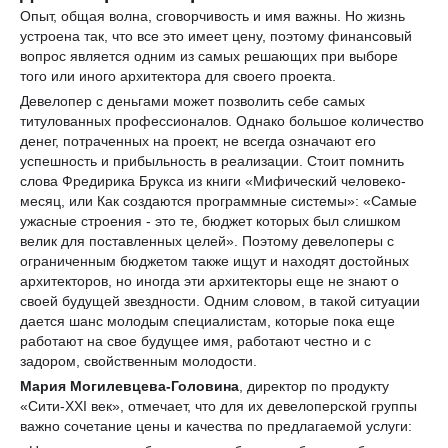
Опыт, общая волна, сговорчивость и имя важны. Но жизнь
устроена так, что все это имеет цену, поэтому финансовый
вопрос является одним из самых решающих при выборе
того или иного архитектора для своего проекта.
Девелопер с деньгами может позволить себе самых
титулованных профессионалов. Однако большое количество
денег, потраченных на проект, не всегда означают его
успешность и прибыльность в реализации. Стоит помнить
слова Фредирика Брукса из книги «Мифический человеко-
месяц, или Как создаются программные системы»: «Самые
ужасные строения - это те, бюджет которых был слишком
велик для поставленных целей». Поэтому девелоперы с
ограниченным бюджетом также ищут и находят достойных
архитекторов, но иногда эти архитекторы еще не знают о
своей будущей звездности. Одним словом, в такой ситуации
дается шанс молодым специалистам, которые пока еще
работают на свое будущее имя, работают честно и с
задором, свойственным молодости.
Мария Могилевцева-Головина
, директор по продукту
«Сити-XXI век», отмечает, что для их девелоперской группы
важно сочетание цены и качества по предлагаемой услуги: