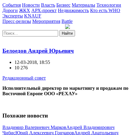
События
Новости
Власть
Бизнес
Материалы
Технологии
Дороги
ЖКХ
АРХ-проект
Недвижимость
Кто есть WHO
Эксперты
KNAUF
Пресс-релизы
Мероприятия
Battle
Найти
Белоедов Андрей Юрьевич
12-03-2018, 18:55
10 276
Редакционный совет
Исполнительный директор по маркетингу и продажам по
Восточной Европе ООО «РЕХАУ»
Похожие новости
Владимир Валериевич Марков
Андрей Владимирович
Чибис
Юрий Алексеевич Гончаров
Андрей Анатольевич