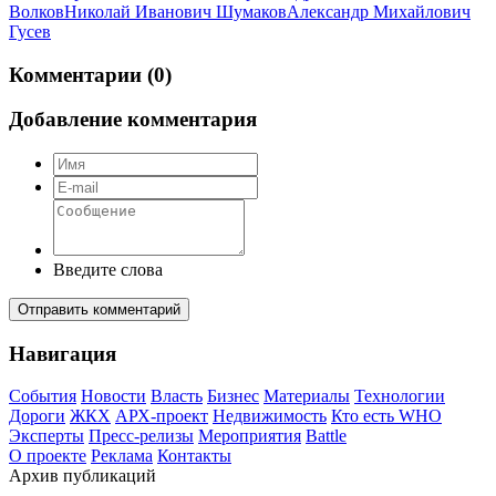
Волков
Николай Иванович Шумаков
Александр Михайлович
Гусев
Комментарии (0)
Добавление комментария
Введите слова
Отправить комментарий
Навигация
События
Новости
Власть
Бизнес
Материалы
Технологии
Дороги
ЖКХ
АРХ-проект
Недвижимость
Кто есть WHO
Эксперты
Пресс-релизы
Мероприятия
Battle
О проекте
Реклама
Контакты
Архив публикаций