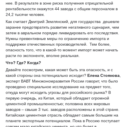
нее. В результате в зоне риска получения отрицательной
рентабельности окажутся 44 завода с общим персоналом в
24,2 тысячи человек.
Как считает Дмитрий Землянский, для государства дешевле
заранее предотвратить развитие негативного сценария, чем
затем в авральном порядке ликвидировать его последствия.
Нужны превентивные меры по ограничению импорта и
поддержки отечественных производителей. Тем более,
опасность того, что в какой-то момент импорт может начать
расти по экспоненте, вполне реальная.
Что? Где? Когда?
Давайте посмотрим, какая может быть эта опасность, и с
какой стороны она потенциально исходит?
Елена Стоянова
,
эксперт ВАВТ Минэкономразвития России говорит, что было
проведено специальное исследование на предмет того,
откуда могут исходить угрозы для российского рынка? В
первую очередь, из Китая, который обладает огромной
цементной промышленностью; половина всех мировых
заводов – свыше 3 тыс. заводов расположены в этой стране.
Китайская цементная отрасль обладает самым большим на
планете экспортным потенциалом. Пока в Россию поступает
совсем мало китайского цемента, но что будет в