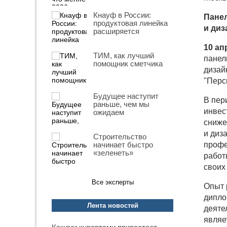
Кнауф в России:
Панел
продуктовая линейка
и диз
расширяется
10 ап
ТИМ, как лучший
панел
помощник сметчика
дизай
"Перс
Будущее наступит
В пер
раньше, чем мы
инвес
ожидаем
сниже
и диз
Строительство
начинает быстро
профе
«зеленеть»
работ
своих
Все эксперты
Опыт 
дипло
Лента новостей
деятел
являе