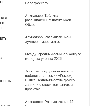
 не
Белорусского
Архнадзор. Таблица
ий и
развыявленных памятников.
я в
Обзор
нес,
Архнадзор. Развыявление-15:
ить,
лучшее в мире метро
Международный семинар-конкурс
в
молодых ученых 2026
Золотой фонд девелопмента:
победители премии «Рекорды
Рынка Недвижимости» громко
нность
заявили о своих компаниях и
проектах.
Архнадзор. Развыявление-13:
атив».