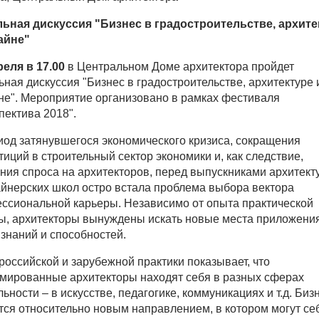
ьная дискуссия "Бизнес в градостроительстве, архите
айне"
реля в 17.00
в Центральном Доме архитектора пройдет
ьная дискуссия "Бизнес в градостроительстве, архитектуре 
не". Мероприятие организовано в рамках фестиваля
пектива 2018".
иод затянувшегося экономического кризиса, сокращения
тиций в строительный сектор экономики и, как следствие,
ния спроса на архитекторов, перед выпускниками архитект
айнерских школ остро встала проблема выбора вектора
ссиональной карьеры. Независимо от опыта практической
ы, архитекторы вынуждены искать новые места приложени
 знаний и способностей.
российской и зарубежной практики показывает, что
мированные архитекторы находят себя в разных сферах
ьности – в искусстве, педагогике, коммуникациях и т.д. Биз
тся относительно новым направлением, в котором могут се