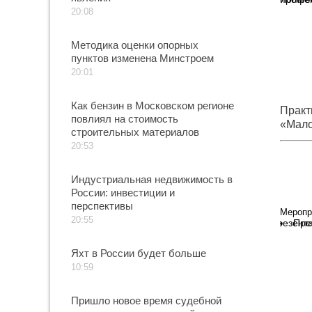
20:08
Методика оценки опорных
пунктов изменена Минстроем
20:01
Как бензин в Московском регионе
Практ
повлиял на стоимость
«Мало
строительных материалов
профе
20:53
девел
Индустриальная недвижимость в
России: инвестиции и
перспективы
Меропр
20:55
Пре
Яхт в России будет больше
10:59
Пришло новое время судебной