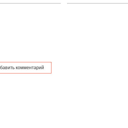
нтивной медицины и
использования технологии
ирования ЗОЖ»
информационного
моделирования в инвестици
строительных проектах»
бавить комментарий