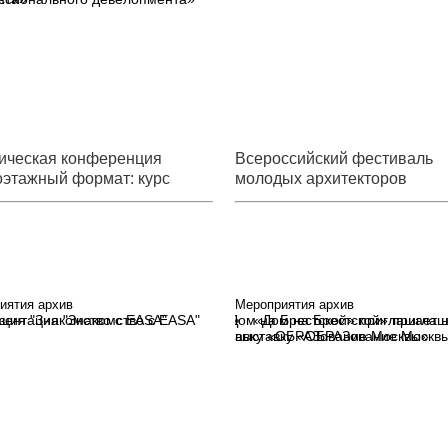
ическая конференция
Всероссийский фестиваль
этажный формат: курс
молодых архитекторов
ссионального
«Перспектива»
опмента»
иятия архив
Мероприятия архив
зентация "Знакомство с EASA"
«Дом на Брестской» приглаш
выставку «ОБРАЗование Москв