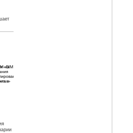
шает
я «BIM
ия в
ия
нарии