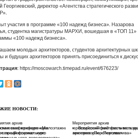
й Георгиевский, директор «Агентства стратегического разв
Р».
пыт участия в программе «100 надежд бизнеса». Назарова
ья, студентка магистратуры МАРХИ, вошедшая в «ТОП 11»
аммы «100 надежд бизнеса».
ашаем молодых архитекторов, студентов архитектурных ш
ы и будущих архитекторов принять присоединиться к дискус
страция
: https://moscowarch.timepad.ru/event/676223/
ЖИЕ НОВОСТИ:
иятия архив
Мероприятия архив
ктическая конференция
Всероссийский фестиваль м
этажный формат: курс
архитекторов «Перспектива»
ссионального девелопмента»