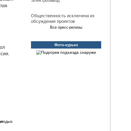
Электрозавод
ития
Общественность исключена из
обсуждения проектов
Все пресс-релизы
Фото-курьез
кол
сии.
олодых