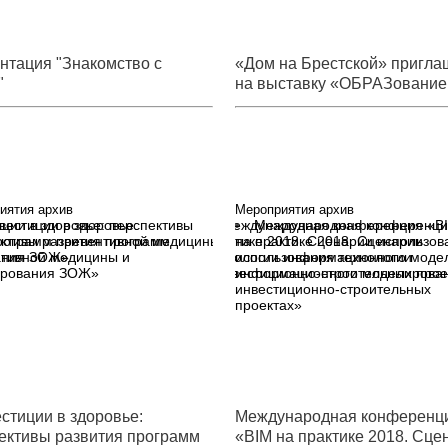
нтация "Знакомство с
«Дом на Брестской» пригла
"
на выставку «ОБРАЗование
Москвы»
иятия архив
Мероприятия архив
вестиции в здоровье:
Международная конференци
ктивы развития программ
на практике 2018. Сценарии
тивной медицины и
использования технологии
рования ЗОЖ»
информационного моделирован
инвестиционно-строительных
проектах»
стиции в здоровье:
Международная конференц
ективы развития программ
«BIM на практике 2018. Сце