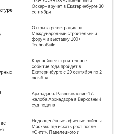
100+ AWARDS «Инженерный
Оскар» вручат в Екатеринбурге 30
ктуре
сентября
Открыта регистрация на
Международный строительный
и
форум и выставку 100+
TechnoBuild
Крупнейшее строительное
событие года пройдет в
Екатеринбурге с 29 сентября по 2
урных
октября
я
Архнадзор. Развыявление-17:
жалоба Архнадзора в Верховный
суд подана
Недооценённые офисные районы
нес
Москвы: где искать рост после
бя
«Сити», Павелецкого и