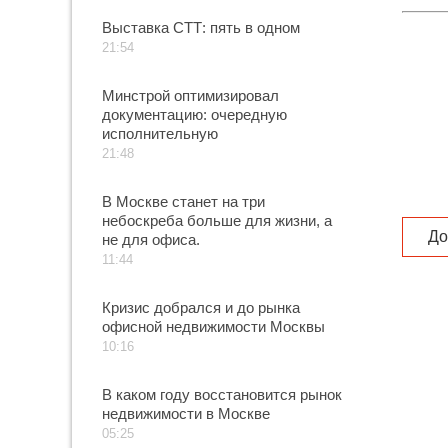
преве
Выставка СТТ: пять в одном
форм
21:54
Минстрой оптимизировал
документацию: очередную
исполнительную
21:48
В Москве станет на три
небоскреба больше для жизни, а
До
не для офиса.
11:44
Кризис добрался и до рынка
офисной недвижимости Москвы
10:16
В каком году восстановится рынок
недвижимости в Москве
05:25