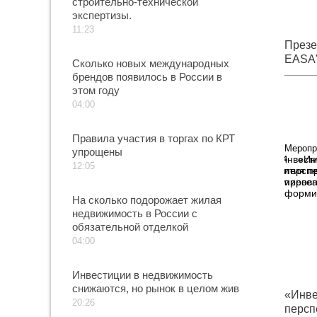
строительно-технической
экспертизы.
11:23
Презе
EASA
Сколько новых международных
брендов появилось в России в
этом году
04:00
Правила участия в торгах по КРТ
Меропр
упрощены
«Ин
12:05
перспе
превен
форми
На сколько подорожает жилая
недвижимость в России с
обязательной отделкой
04:00
Инвестиции в недвижимость
снижаются, но рынок в целом жив
«Инве
20:26
персп