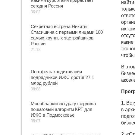
Какими курортами прирастает
найти
сегодня Россия
тольк
06:02
ответ
орган
Секретная встреча Никиты
их ко
Стасишина с первыми лицами 100
отсут
самых крупных застройщиков
какие
России
эконо
21:12
чтобы
В это
Портфель кредитования
бизне
подрядчиков ИЖС достиг 27,1
аксел
млрд рублей
08:08
Прогр
1. Вс
Мособлархитектура утвердила
пошаговый алгоритм КРТ для
в арх
ИЖС в Подмосковье
подго
08:07
бизне
2. «С