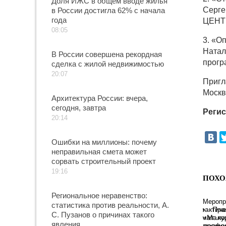
Доля ИЖС в общем вводе жилья
Серге
в России достигла 62% с начала
года
ЦЕНТ
08:05
3. «О
Натал
В России совершена рекордная
прогр
сделка с жилой недвижимостью
20:07
Пригл
Москв
Архитектура России: вчера,
сегодня, завтра
Реги
20:14
Ошибки на миллионы: почему
неправильная смета может
сорвать строительный проект
19:16
ПОХО
Региональное неравенство:
Меропр
статистика против реальности, А.
Пра
С. Пузанов о причинах такого
«Мало
явления
профе