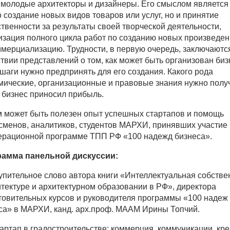
 молодые архитекторы и дизайнеры. Его смыслом является
о создание новых видов товаров или услуг, но и принятие
ственности за результаты своей творческой деятельности,
изация полного цикла работ по созданию новых произведен
ммерциализацию. Трудности, в первую очередь, заключаютс
ствии представлений о том, как может быть организован биз
 шаги нужно предпринять для его создания. Какого рода
мические, организационные и правовые знания нужно получ
 бизнес приносил прибыль.
м может быть полезен опыт успешных стартапов и помощь
сменов, аналитиков, студентов МАРХИ, принявших участие 
ерационной программе ТПП РФ «100 надежд бизнеса».
амма панельной дискуссии:
тупительное слово автора книги «Интеллектуальная собстве
итектуре и архитектурном образовании в РФ», директора
товительных курсов и руководителя программы «100 надеж
са» в МАРХИ, канд. арх.проф. МААМ Ирины Топчий.
тартап в градостроительстве: коммерция, коммуникации, кре