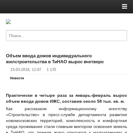
Объем ввода домов индивидуального
жилстроительства в ТиНАО вырос вчетверо
15-03-2018, 11:07
1 135
Новости
Практически в четыре раза за январь-февраль вырос
объем ввода домов ИЖС, составив около 58 тыс. кв. м.
Как рассказали информационному агентству
«Строительство» в пресс-службе департамента развития
новомосковских территорий, комплексность и комфортная
среда проживания стали главным вектором освоения земель
в ТиНАО, что прежде всего относится к малоэтажному и