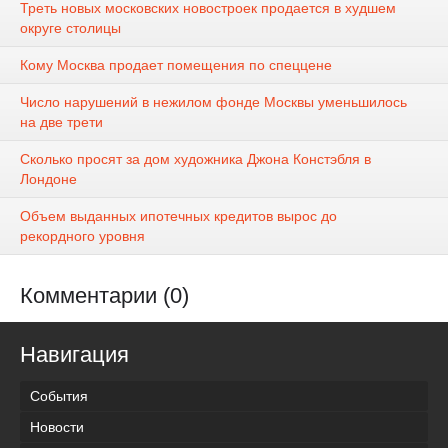
Треть новых московских новостроек продается в худшем
округе столицы
Кому Москва продает помещения по спеццене
Число нарушений в нежилом фонде Москвы уменьшилось
на две трети
Сколько просят за дом художника Джона Констэбля в
Лондоне
Объем выданных ипотечных кредитов вырос до
рекордного уровня
Комментарии (0)
Навигация
События
Новости