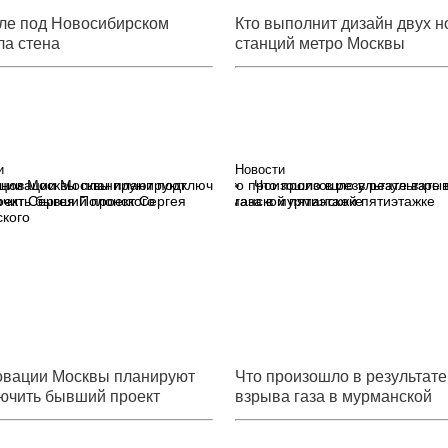
ле под Новосибирском
Кто выполнит дизайн двух 
ла стена
станций метро Москвы
и
Новости
еновации Москвы планируют
Что произошло в результате 
чить бывший проект Сергея
газа в мурманской пятиэтажке
кого
овации Москвы планируют
Что произошло в результате
ючить бывший проект
взрыва газа в мурманской
я Полонского
пятиэтажке