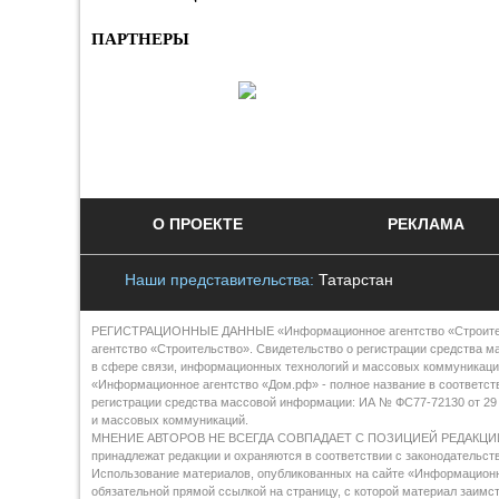
ПАРТНЕРЫ
О ПРОЕКТЕ
РЕКЛАМА
Наши представительства:
Татарстан
РЕГИСТРАЦИОННЫЕ ДАННЫЕ «Информационное агентство «Строительст
агентство «Строительство». Свидетельство о регистрации средства м
в сфере связи, информационных технологий и массовых коммуникаци
«Информационное агентство «Дом.рф» - полное название в соответст
регистрации средства массовой информации: ИА № ФС77-72130 от 29 
и массовых коммуникаций.
МНЕНИЕ АВТОРОВ НЕ ВСЕГДА СОВПАДАЕТ С ПОЗИЦИЕЙ РЕДАКЦИИ Все 
принадлежат редакции и охраняются в соответствии с законодательст
Использование материалов, опубликованных на сайте «Информационно
обязательной прямой ссылкой на страницу, с которой материал заим