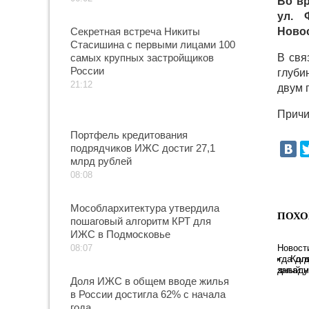
Во вр
ул. 
Секретная встреча Никиты
Новос
Стасишина с первыми лицами 100
самых крупных застройщиков
В свя
России
глуби
21:12
двум 
Причи
Портфель кредитования
подрядчиков ИЖС достиг 27,1
млрд рублей
08:08
Мособлархитектура утвердила
ПОХО
пошаговый алгоритм КРТ для
ИЖС в Подмосковье
08:07
Новост
Ког
западн
Доля ИЖС в общем вводе жилья
в России достигла 62% с начала
года