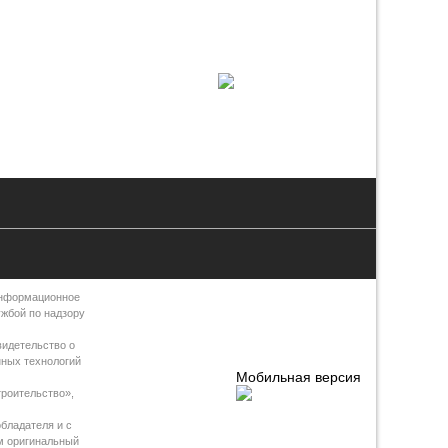
Информационное
ужбой по надзору
видетельство о
нных технологий
Мобильная версия
роительство»,
бладателя и с
м оригинальный