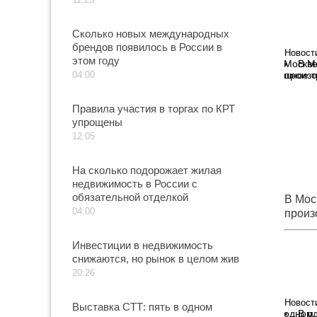
Сколько новых международных
брендов появилось в России в
Новост
этом году
В М
04:00
произо
Правила участия в торгах по КРТ
упрощены
12:05
На сколько подорожает жилая
недвижимость в России с
обязательной отделкой
В Мос
04:00
произ
ЧП
Инвестиции в недвижимость
снижаются, но рынок в целом жив
20:26
Новост
Выставка СТТ: пять в одном
В о