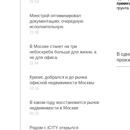
21:54
произ
грунта
Минстрой оптимизировал
документацию: очередную
исполнительную
21:48
В Москве станет на три
небоскреба больше для жизни, а
В одн
не для офиса.
произ
11:44
грунт
Кризис добрался и до рынка
офисной недвижимости Москвы
10:16
В каком году восстановится рынок
недвижимости в Москве
05:25
Рядом с iCITY открылся