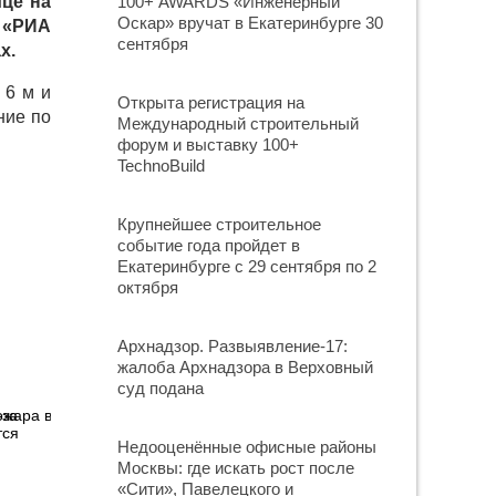
ице на
100+ AWARDS «Инженерный
Оскар» вручат в Екатеринбурге 30
 «РИА
сентября
х.
 6 м и
Открыта регистрация на
ние по
Международный строительный
форум и выставку 100+
TechnoBuild
Крупнейшее строительное
событие года пройдет в
Екатеринбурге с 29 сентября по 2
октября
Архнадзор. Развыявление-17:
жалоба Архнадзора в Верховный
суд подана
-за
тся
Недооценённые офисные районы
Москвы: где искать рост после
«Сити», Павелецкого и