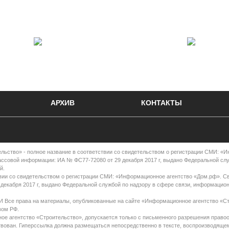
АРХИВ
КОНТАКТЫ
во» - полное название в соответствии со свидетельством о регистрации СМИ: «
ассовой информации: ИА № ФС77-72080 от 29 декабря 2017 г, выдано Федеральной сл
й.
вии со свидетельством о регистрации СМИ: «Информационное агентство «Дом.рф». С
декабря 2017 г, выдано Федеральной службой по надзору в сфере связи, информацио
права на материалы, опубликованные на сайте «Информационное агентство «Ст
вом РФ.
е агентство «Строительство», допускается только с письменного разрешения правоо
ствован. Гиперссылка должна размещаться непосредственно в тексте, воспроизводяще