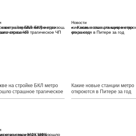
и
Новости
оскве на стройке БКЛ метро
Какие новые станции метро
шло страшное трагическое ЧП
откроются в Питере за год
кве на стройке БКЛ метро
Какие новые станции метро
ошло страшное трагическое
откроются в Питере за год
и
дном из столичных МФК