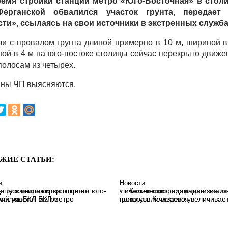
емя стройки станции метро «Юго-Восточная» в стол
Ферганской обвалился участок грунта, передает
ти», ссылаясь на свои источники в экстренных служба
зи с провалом грунта длиной примерно в 10 м, шириной в
ной в 4 м на юго-востоке столицы сейчас перекрыто движе
полосам из четырех.
ны ЧП выясняются.
ЖИЕ СТАТЬИ:
и
Новости
да для пассажиров откроют юго-
Количество пострадавших из
ый участок БКЛ метро
пожара в Кемерово увеличивае