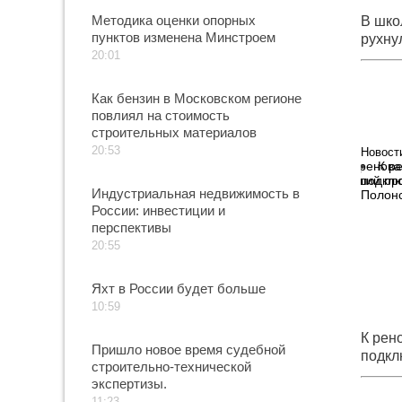
Методика оценки опорных
В шко
пунктов изменена Минстроем
рухну
20:01
Как бензин в Московском регионе
повлиял на стоимость
строительных материалов
20:53
Новост
К р
подклю
Индустриальная недвижимость в
Полонс
России: инвестиции и
перспективы
20:55
Яхт в России будет больше
10:59
К рен
Пришло новое время судебной
подкл
строительно-технической
Серге
экспертизы.
11:23