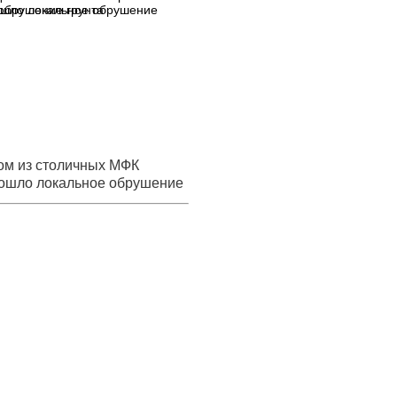
ошло локальное обрушение
ом из столичных МФК
ошло локальное обрушение
а