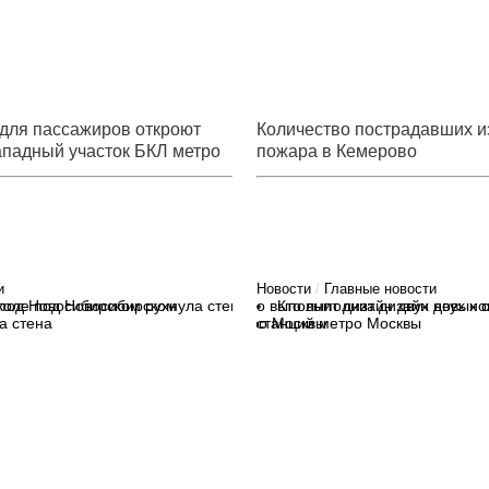
 для пассажиров откроют
Количество пострадавших и
ападный участок БКЛ метро
пожара в Кемерово
увеличивается
и
Новости
/
Главные новости
коле под Новосибирском
Кто выполнит дизайн двух н
а стена
станций метро Москвы