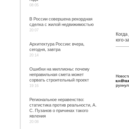
08:05
В России совершена рекордная
сделка с жилой недвижимостью
20:07
Когда
юго-з
Архитектура России: вчера,
сегодня, завтра
20:14
Ошибки на миллионы: почему
неправильная смета может
Новост
сорвать строительный проект
В ш
рухнул
19:16
Региональное неравенство:
статистика против реальности, А.
С. Пузанов о причинах такого
явления
20:08