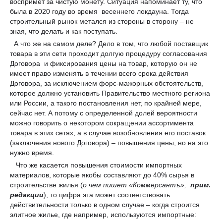
воспримет за чистую монету. Ситуация напоминает ту, что
была в 2020 году во время весеннего локдауна. Тогда
строительный рынок метался из стороны в сторону – не
зная, что делать и как поступать.
А что же на самом деле? Дело в том, что любой поставщик
товара в эти сети проходит долгую процедуру согласования
Договора и фиксирования цены на товар, которую он не
имеет право изменять в течении всего срока действия
Договора, за исключением форс-мажорных обстоятельств,
которое должно установить Правительство местного региона
или России, а такого постановления нет, по крайней мере,
сейчас нет. А потому с определенной долей вероятности
можно говорить о некотором сокращении ассортимента
товара в этих сетях, а в случае возобновления его поставок
(заключения нового Договора) – повышения цены, но на это
нужно время.
Что же касается повышения стоимости импортных
материалов, которые якобы составляют до 40% сырья в
строительстве жилья (
о чем пишет «Коммерсантъ»,
прим.
редакции
), то цифра эта может соответствовать
действительности только в одном случае – когда строится
элитное жилье, где например, используются импортные: