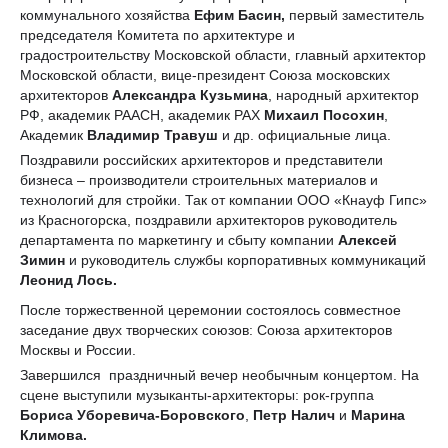
коммунального хозяйства
Ефим Басин,
первый заместитель
председателя Комитета по архитектуре и
градостроительству Московской области, главный архитектор
Московской области, вице-президент Союза московских
архитекторов
Александра Кузьмина
, народный архитектор
РФ, академик РААСН, академик РАХ
Михаил Посохин
,
Академик
Владимир Травуш
и др. официальные лица.
Поздравили российских архитекторов и представители
бизнеса – производители строительных материалов и
технологий для стройки. Так от компании ООО «Кнауф Гипс»
из Красногорска, поздравили архитекторов руководитель
департамента по маркетингу и сбыту компании
Алексей
Зимин
и руководитель службы корпоративных коммуникаций
Леонид Лось.
После торжественной церемонии состоялось совместное
заседание двух творческих союзов: Союза архитекторов
Москвы и России.
Завершился праздничный вечер необычным концертом. На
сцене выступили музыканты-архитекторы: рок-группа
Бориса Уборевича-Боровского
,
Петр Налич
и
Марина
Климова.