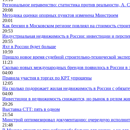
Региональное неравенство: статистика против реальности, А. С
20:08
Методика оценки опорных пунктов изменена Минстроем
20:01
Как бензин в Московском регионе повлиял на стоимость строи
20:53
Индустриальная недвижимость в России: инвестиции и персп
20:55
Яхт в России будет больше
10:59
Пришло новое время судебной строительно-технической экспе
11:23
Сколько новых международных брендов появилось в России в 
04:00
Правила участия в торгах по КРТ упрощены
12:05
На сколько подорожает жилая недвижимость в России с обязат
04:00
Инвестиции в недвижимость снижаются, но рынок в целом жи
20:26
Выставка СТТ: пять в одном
21:54
Минстрой оптимизировал документацию: очередную исполни
21:48