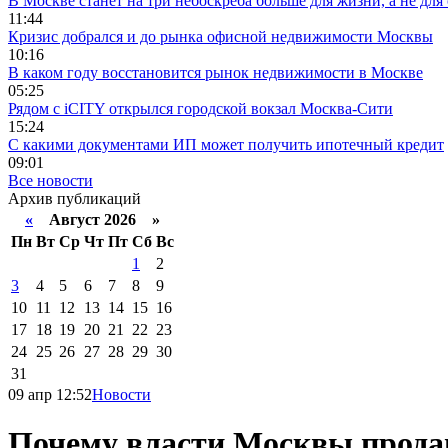
В Москве станет на три небоскреба больше для жизни, а не для
11:44
Кризис добрался и до рынка офисной недвижимости Москвы
10:16
В каком году восстановится рынок недвижимости в Москве
05:25
Рядом с iCITY открылся городской вокзал Москва-Сити
15:24
С какими документами ИП может получить ипотечный кредит
09:01
Все новости
Архив публикаций
«
Август 2026 »
Пн
Вт
Ср
Чт
Пт
Сб
Вс
1
2
3
4
5
6
7
8
9
10
11
12
13
14
15
16
17
18
19
20
21
22
23
24
25
26
27
28
29
30
31
09 апр 12:52
Новости
Почему власти Москвы прода