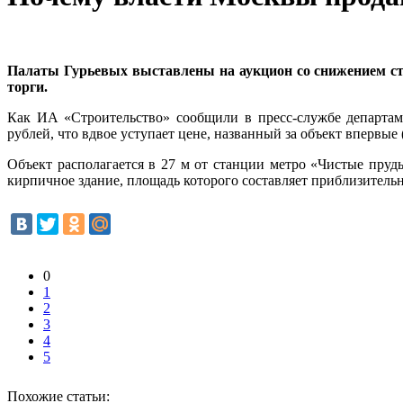
Палаты Гурьевых выставлены на аукцион со снижением сто
торги.
Как ИА «Строительство» сообщили в пресс-службе департаме
рублей, что вдвое уступает цене, названный за объект впервые 
Объект располагается в 27 м от станции метро «Чистые пруды
кирпичное здание, площадь которого составляет приблизительно
0
1
2
3
4
5
Похожие статьи: