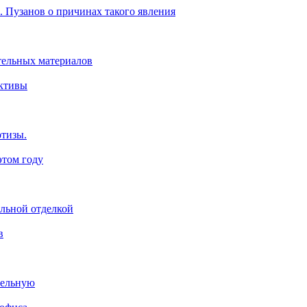
. Пузанов о причинах такого явления
тельных материалов
ективы
ртизы.
этом году
ельной отделкой
в
тельную