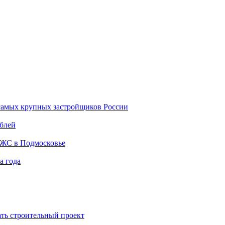
самых крупных застройщиков России
ублей
ИЖС в Подмосковье
а года
ть строительный проект