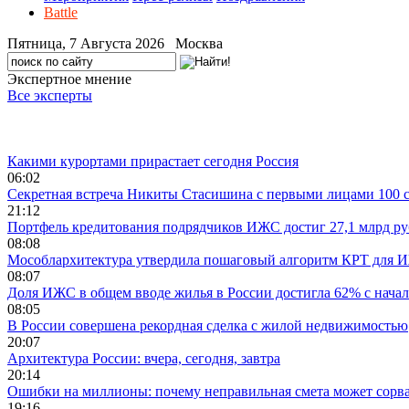
Battle
Пятница, 7 Августа 2026 Москва
Экспертное мнение
Все эксперты
Лента новостей
Какими курортами прирастает сегодня Россия
06:02
Секретная встреча Никиты Стасишина с первыми лицами 100 
21:12
Портфель кредитования подрядчиков ИЖС достиг 27,1 млрд р
08:08
Мособлархитектура утвердила пошаговый алгоритм КРТ для 
08:07
Доля ИЖС в общем вводе жилья в России достигла 62% с начал
08:05
В России совершена рекордная сделка с жилой недвижимостью
20:07
Архитектура России: вчера, сегодня, завтра
20:14
Ошибки на миллионы: почему неправильная смета может сорва
19:16