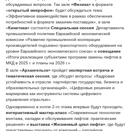
обсуждаемых вопросов. Так зале
«Физика»
в формате
«
открытый микрофон
» будет обсуждаться тема:
«Эффективное взаимодействие в рамках обеспечения
потребностей в формате заказчик-поставщик», в зале
«
Кинетика»
состоится
Специальная сессия
Департамента
промышленной политики Евразийской экономической
комиссии «Развитие промышленной кооперации
производителей подъемно-транспортного оборудования на
уровне Евразийского экономического союза» и
совещание
«Итоги реализации субъектами программ замены лифтов в
МКД в 2025 г. и планы на 2026 г.»
В зале «
Архангельск»
пройдет
экспертная встреча и
тематическая сессия
, где обсудят вопросы: «Кадровая
устойчивость в отрасли: партнёрство государства, бизнеса и
образовательных организаций», «Цифровые решения и
маркировка как инструменты системы цифрового
управления отраслью».
Одновременно в холле 2-го этажа впервые будут проходить:
интерактивный мастер-класс
«Современные технологии
монтажа, наладки и обслуживания лифтов: практические
решения» и
выставка «Жизненный цикл лифта»
, где будут
представлены продукты от компаний – партнёров.