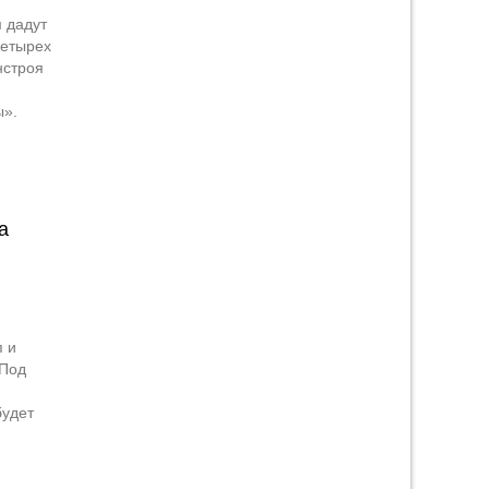
 дадут
четырех
нстроя
ы».
а
 и
 Под
будет