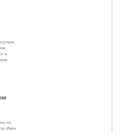
е
осульки,
ки.
ют в
ники
тни
ны по
тал Иван