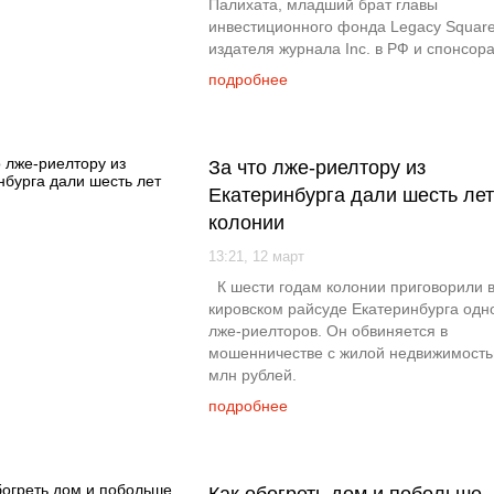
Палихата, младший брат главы
инвестиционного фонда Legacy Square 
издателя журнала Inс. в РФ и спонсор
подробнее
За что лже-риелтору из
Екатеринбурга дали шесть лет
колонии
13:21, 12 март
К шести годам колонии приговорили 
кировском райсуде Екатеринбурга одно
лже-риелторов. Он обвиняется в
мошенничестве с жилой недвижимость
млн рублей.
подробнее