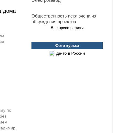
Электрозавод
д дома
Общественность исключена из
обсуждения проектов
Все пресс-релизы
ем
ия
Фото-курьез
рму по
без
нием
Владимир