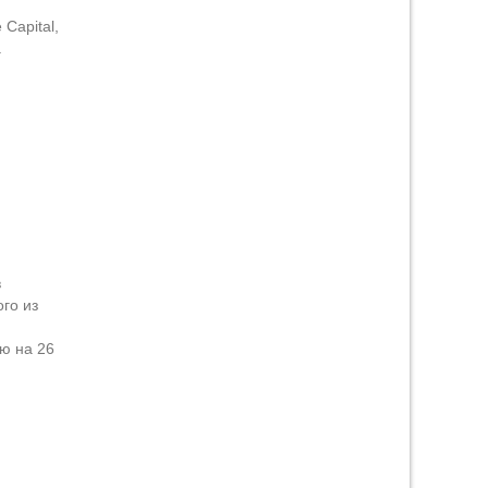
Capital,
а
в
го из
ю на 26