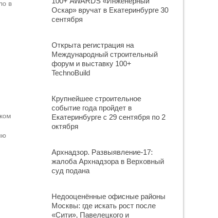
100+ AWARDS «Инженерный
ло в
Оскар» вручат в Екатеринбурге 30
сентября
Открыта регистрация на
Международный строительный
форум и выставку 100+
TechnoBuild
Крупнейшее строительное
событие года пройдет в
ском
Екатеринбурге с 29 сентября по 2
октября
ию
Архнадзор. Развыявление-17:
жалоба Архнадзора в Верховный
суд подана
Недооценённые офисные районы
Москвы: где искать рост после
«Сити», Павелецкого и