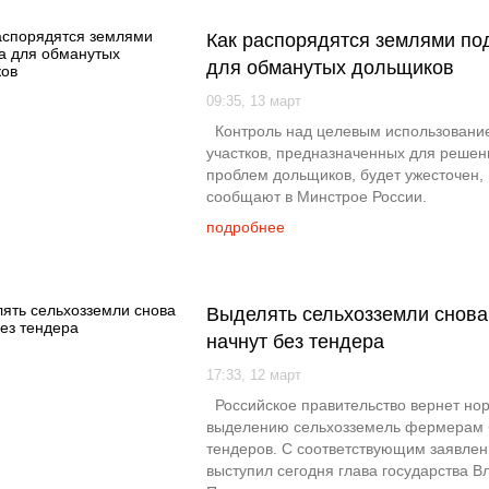
Как распорядятся землями по
для обманутых дольщиков
09:35, 13 март
Контроль над целевым использовани
участков, предназначенных для решен
проблем дольщиков, будет ужесточен,
сообщают в Минстрое России.
подробнее
Выделять сельхозземли снова
начнут без тендера
17:33, 12 март
Российское правительство вернет но
выделению сельхозземель фермерам 
тендеров. С соответствующим заявле
выступил сегодня глава государства 