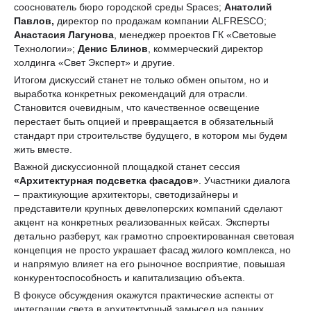
сооснователь бюро городской среды Spaces;
Анатолий
Павлов,
директор по продажам компании ALFRESCO;
Анастасия Лагунова
, менеджер проектов ГК «Световые
Технологии»;
Денис Блинов
, коммерческий директор
холдинга «Свет Эксперт» и другие.
Итогом дискуссий станет не только обмен опытом, но и
выработка конкретных рекомендаций для отрасли.
Становится очевидным, что качественное освещение
перестает быть опцией и превращается в обязательный
стандарт при строительстве будущего, в котором мы будем
жить вместе.
Важной дискуссионной площадкой станет сессия
«Архитектурная подсветка фасадов»
. Участники диалога
– практикующие архитекторы, светодизайнеры и
представители крупных девелоперских компаний сделают
акцент на конкретных реализованных кейсах. Эксперты
детально разберут, как грамотно спроектированная световая
концепция не просто украшает фасад жилого комплекса, но
и напрямую влияет на его рыночное восприятие, повышая
конкурентоспособность и капитализацию объекта.
В фокусе обсуждения окажутся практические аспекты от
интеграции света в архитектурный замысел на ранних