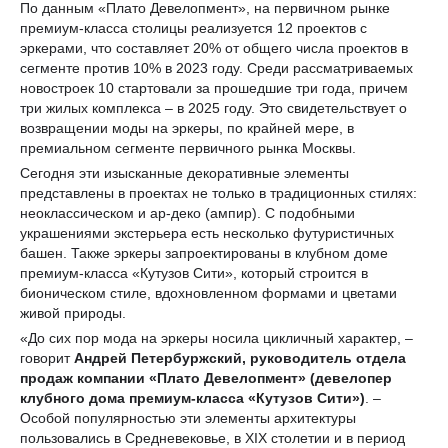
По данным «Плато Девелопмент», на первичном рынке
премиум-класса столицы реализуется 12 проектов с
эркерами, что составляет 20% от общего числа проектов в
сегменте против 10% в 2023 году. Среди рассматриваемых
новостроек 10 стартовали за прошедшие три года, причем
три жилых комплекса – в 2025 году. Это свидетельствует о
возвращении моды на эркеры, по крайней мере, в
премиальном сегменте первичного рынка Москвы.
Сегодня эти изысканные декоративные элементы
представлены в проектах не только в традиционных стилях:
неоклассическом и ар-деко (ампир). С подобными
украшениями экстерьера есть несколько футуристичных
башен. Также эркеры запроектированы в клубном доме
премиум-класса «Кутузов Сити», который строится в
бионическом стиле, вдохновленном формами и цветами
живой природы.
«До сих пор мода на эркеры носила цикличный характер, –
говорит
Андрей Петербуржский, руководитель отдела
продаж компании «Плато Девелопмент» (девелопер
клубного дома премиум-класса «Кутузов Сити»)
. –
Особой популярностью эти элементы архитектуры
пользовались в Средневековье, в XIX столетии и в период