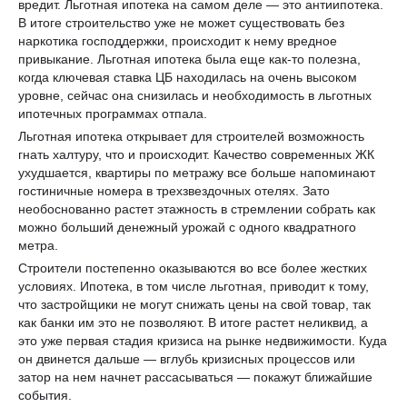
вредит. Льготная ипотека на самом деле — это антиипотека.
В итоге строительство уже не может существовать без
наркотика господдержки, происходит к нему вредное
привыкание. Льготная ипотека была еще как-то полезна,
когда ключевая ставка ЦБ находилась на очень высоком
уровне, сейчас она снизилась и необходимость в льготных
ипотечных программах отпала.
Льготная ипотека открывает для строителей возможность
гнать халтуру, что и происходит. Качество современных ЖК
ухудшается, квартиры по метражу все больше напоминают
гостиничные номера в трехзвездочных отелях. Зато
необоснованно растет этажность в стремлении собрать как
можно больший денежный урожай с одного квадратного
метра.
Строители постепенно оказываются во все более жестких
условиях. Ипотека, в том числе льготная, приводит к тому,
что застройщики не могут снижать цены на свой товар, так
как банки им это не позволяют. В итоге растет неликвид, а
это уже первая стадия кризиса на рынке недвижимости. Куда
он двинется дальше — вглубь кризисных процессов или
затор на нем начнет рассасываться — покажут ближайшие
события.