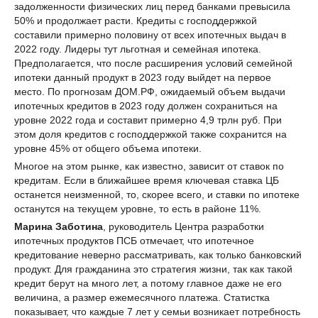
задолженности физических лиц перед банками превысила
50% и продолжает расти. Кредиты с господдержкой
составили примерно половину от всех ипотечных выдач в
2022 году. Лидеры тут льготная и семейная ипотека.
Предполагается, что после расширения условий семейной
ипотеки данный продукт в 2023 году выйдет на первое
место. По прогнозам ДОМ.РФ, ожидаемый объем выдачи
ипотечных кредитов в 2023 году должен сохраниться на
уровне 2022 года и составит примерно 4,9 трлн руб. При
этом доля кредитов с господдержкой также сохранится на
уровне 45% от общего объема ипотеки.
Многое на этом рынке, как известно, зависит от ставок по
кредитам. Если в ближайшее время ключевая ставка ЦБ
останется неизменной, то, скорее всего, и ставки по ипотеке
останутся на текущем уровне, то есть в районе 11%.
Марина Заботина
, руководитель Центра разработки
ипотечных продуктов ПСБ отмечает, что ипотечное
кредитование неверно рассматривать, как только банковский
продукт. Для гражданина это стратегия жизни, так как такой
кредит берут на много лет, а потому главное даже не его
величина, а размер ежемесячного платежа. Статистка
показывает, что каждые 7 лет у семьи возникает потребность