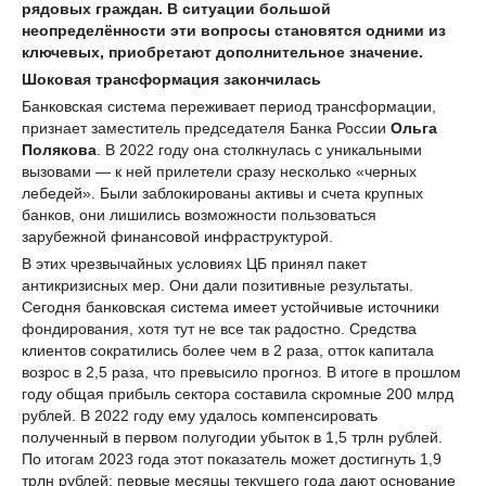
рядовых граждан. В ситуации большой
неопределённости эти вопросы становятся одними из
ключевых, приобретают дополнительное значение.
Шоковая трансформация закончилась
Банковская система переживает период трансформации,
признает заместитель председателя Банка России
Ольга
Полякова
. В 2022 году она столкнулась с уникальными
вызовами — к ней прилетели сразу несколько «черных
лебедей». Были заблокированы активы и счета крупных
банков, они лишились возможности пользоваться
зарубежной финансовой инфраструктурой.
В этих чрезвычайных условиях ЦБ принял пакет
антикризисных мер. Они дали позитивные результаты.
Сегодня банковская система имеет устойчивые источники
фондирования, хотя тут не все так радостно. Средства
клиентов сократились более чем в 2 раза, отток капитала
возрос в 2,5 раза, что превысило прогноз. В итоге в прошлом
году общая прибыль сектора составила скромные 200 млрд
рублей. В 2022 году ему удалось компенсировать
полученный в первом полугодии убыток в 1,5 трлн рублей.
По итогам 2023 года этот показатель может достигнуть 1,9
трлн рублей; первые месяцы текущего года дают основание