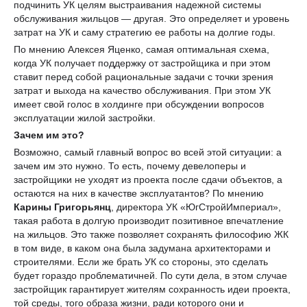
подчинить УК целям выстраивания надежной системы
обслуживания жильцов — другая. Это определяет и уровень
затрат на УК и саму стратегию ее работы на долгие годы.
По мнению Алексея Яценко, самая оптимальная схема,
когда УК получает поддержку от застройщика и при этом
ставит перед собой рациональные задачи с точки зрения
затрат и выхода на качество обслуживания. При этом УК
имеет свой голос в холдинге при обсуждении вопросов
эксплуатации жилой застройки.
Зачем им это?
Возможно, самый главный вопрос во всей этой ситуации: а
зачем им это нужно. То есть, почему девелоперы и
застройщики не уходят из проекта после сдачи объектов, а
остаются на них в качестве эксплуатантов? По мнению
Карины Григорьянц
, директора УК «ЮгСтройИмпериал»,
такая работа в долгую производит позитивное впечатление
на жильцов. Это также позволяет сохранять философию ЖК
в том виде, в каком она была задумана архитекторами и
строителями. Если же брать УК со стороны, это сделать
будет гораздо проблематичней. По сути дела, в этом случае
застройщик гарантирует жителям сохранность идеи проекта,
той среды, того образа жизни, ради которого они и