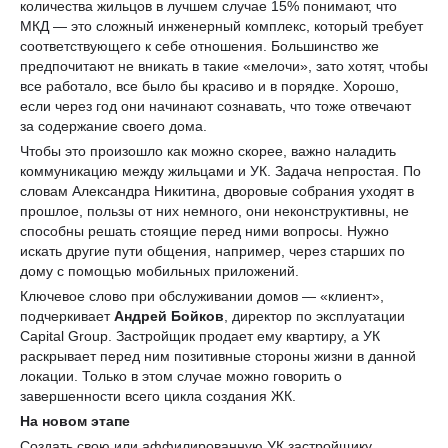
количества жильцов в лучшем случае 15% понимают, что
МКД — это сложный инженерный комплекс, который требует
соответствующего к себе отношения. Большинство же
предпочитают не вникать в такие «мелочи», зато хотят, чтобы
все работало, все было бы красиво и в порядке. Хорошо,
если через год они начинают сознавать, что тоже отвечают
за содержание своего дома.
Чтобы это произошло как можно скорее, важно наладить
коммуникацию между жильцами и УК. Задача непростая. По
словам Александра Никитина, дворовые собрания уходят в
прошлое, пользы от них немного, они неконструктивны, не
способны решать стоящие перед ними вопросы. Нужно
искать другие пути общения, например, через старших по
дому с помощью мобильных приложений.
Ключевое слово при обслуживании домов — «клиент»,
подчеркивает
Андрей Бойков
, директор по эксплуатации
Capital Group. Застройщик продает ему квартиру, а УК
раскрывает перед ним позитивные стороны жизни в данной
локации. Только в этом случае можно говорить о
завершенности всего цикла создания ЖК.
На новом этапе
Создать свою или аффилированную УК застройщику