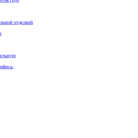
этом году
ельной отделкой
в
тельную
 офиса.