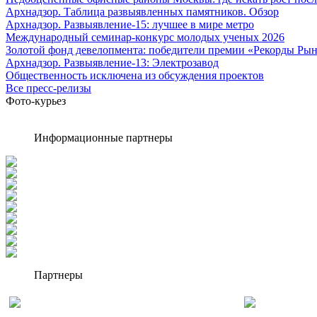
Архнадзор. Таблица развыявленных памятников. Обзор
Архнадзор. Развыявление-15: лучшее в мире метро
Международный семинар-конкурс молодых ученых 2026
Золотой фонд девелопмента: победители премии «Рекорды Рын
Архнадзор. Развыявление-13: Электрозавод
Общественность исключена из обсуждения проектов
Все пресс-релизы
Фото-курьез
Информационные партнеры
Партнеры