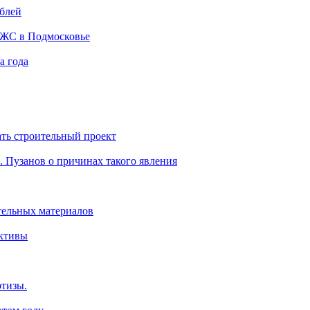
ублей
ИЖС в Подмосковье
а года
ть строительный проект
. Пузанов о причинах такого явления
тельных материалов
ективы
ртизы.