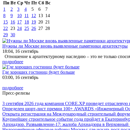
Пн
Вт
Ср
Чт
Пт
Сб
Вс
1
2
3
4
5
6
7
8
9
10
11
12
13
14
15
16
17
18
19
20
21
22
23
24
25
26
27
28
29
30
Нужны ли Москве вновь выявленные памятники архитектуры
18:04, 16 сентябрь
Отношение к архитектурному наследию – это не только способ
подробнее
Где хороших гостиниц будет больше
03:00, 16 сентябрь
подробнее
Пресс-релизы
3 сентября 2026 года компания CORE.XP проведет отраслев
Определен шорт-лист премии 100+ AWARDS «Инженерный Оска
Открыта регистрация на Международный строительный форум 
Крупнейшее строительное событие года пройдет в Екатеринбург
Архнадзор. Развыявление-17: жалоба Архнадзора в Верховный 
Недооценённые офисные районы Москвы: где искать рост посл