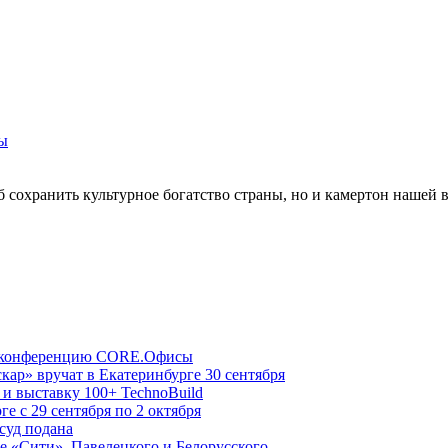
 сохранить культурное богатство страны, но и камертон нашей 
ую конференцию CORE.Офисы
р» вручат в Екатеринбурге 30 сентября
и выставку 100+ TechnoBuild
е с 29 сентября по 2 октября
суд подана
е «Сити», Павелецкого и Белорусского