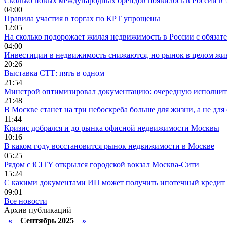
Сколько новых международных брендов появилось в России в 
04:00
Правила участия в торгах по КРТ упрощены
12:05
На сколько подорожает жилая недвижимость в России с обязат
04:00
Инвестиции в недвижимость снижаются, но рынок в целом жи
20:26
Выставка СТТ: пять в одном
21:54
Минстрой оптимизировал документацию: очередную исполни
21:48
В Москве станет на три небоскреба больше для жизни, а не для
11:44
Кризис добрался и до рынка офисной недвижимости Москвы
10:16
В каком году восстановится рынок недвижимости в Москве
05:25
Рядом с iCITY открылся городской вокзал Москва-Сити
15:24
С какими документами ИП может получить ипотечный кредит
09:01
Все новости
Архив публикаций
«
Сентябрь 2025
»