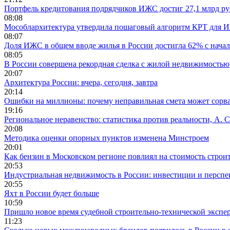
Портфель кредитования подрядчиков ИЖС достиг 27,1 млрд р
08:08
Мособлархитектура утвердила пошаговый алгоритм КРТ для 
08:07
Доля ИЖС в общем вводе жилья в России достигла 62% с начал
08:05
В России совершена рекордная сделка с жилой недвижимостью
20:07
Архитектура России: вчера, сегодня, завтра
20:14
Ошибки на миллионы: почему неправильная смета может сорва
19:16
Региональное неравенство: статистика против реальности, А. С
20:08
Методика оценки опорных пунктов изменена Минстроем
20:01
Как бензин в Московском регионе повлиял на стоимость строи
20:53
Индустриальная недвижимость в России: инвестиции и персп
20:55
Яхт в России будет больше
10:59
Пришло новое время судебной строительно-технической экспе
11:23