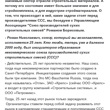
значимый сектор отрасли строительных материалов. А
потому его состояние имеет большое значение и для
стройкомплекса, и для индустрии стройматериалов. О
том, что происходит в ней, какие задачи стоят перед
производителями ССС, мы беседуем с Управляющим
А
ссоциации
"Союз производит
елей сухих
строительных смесей"
Романом Борисовым.
-
Роман Николаевич,
союзу,
который
вы возглавляете
,
исполняется
25 лет.
Кто тогда, теперь уже в далеком
2000 году,
был инициатором образования
некоммерческого
союза производителей сухих
строительных смесей (ССС)?
-
Действительно, 25 лет пролетело незаметно. Наш союз,
тогда еще некоммерческое партнерство было создано в
Санкт-Петербурге. Инициаторами создания этого союза
были три компании. Это MC-Bauchemie Russia, тогда она
еще называлась «Отли», ЗАО «Крепс» (сейчас ООО «Крепс»
и входит в группу компаний «Строительные системы», и
ООО «Петромикс».
Тогда, 25 лет назад этот рынок только зарождался.
Организаторы ставили перед собой задачу развивать этот
рынок в направлении стандартизации и популяризации ССС