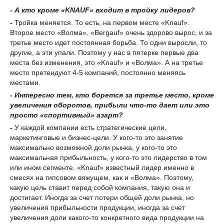
- А кто кроме «
KNAUF
»
входит
в тройку лидеров?
-
Тройка меняется. То есть, на первом месте «Knauf».
Второе место «Волма». «Bergauf» очень здорово вырос, и за
третье место идет постоянная борьба. То одни выросли, то
другие, а эти упали. Поэтому у нас в пятерке первые два
места без изменения, это «Knauf» и «Волма». А на третье
место претендуют 4-5 компаний, постоянно меняясь
местами.
-
Интересно
тем
,
кто борется за третье место,
кроме
увеличения оборотов, прибыли
что-то дает или это
просто «
спортивный
»
азарт?
-
У каждой компании есть стратегические цели,
маркетинговые и бизнес-цели. У кого-то это занятие
максимально возможной доли рынка, у кого-то это
максимальная прибыльность, у кого-то это лидерство в том
или ином сегменте. «Knauf» известный лидер именно в
смесях на гипсовом вяжущем, как и «Волма». Поэтому,
какую цель ставит перед собой компания, такую она и
достигает. Иногда за счет потери общей доли рынка, но
увеличения прибыльности продукции, иногда за счет
увеличения доли какого-то конкретного вида продукции на