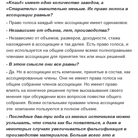
«
Knauf
»
имеет одно количество заводов,
а
«С
таратели
»
значительно меньше. Их право голоса в
ассоциации
равны
е?
-
Право голоса каждый член ассоциации имеет одинаковое.
-
Независимо
от объема
, лет, производства?
-
Независимо от объемов, размеров, доходности, стажа
нахождения в ассоциации и так далее. Есть право голоса, и
оно используется на общем собрании всеми полноправными
членами ассоциации для принятия тех или иных решений.
-
В этом смысле они все равны
?
-
Да. Но в ассоциации есть компании, принятые в состав, как
ассоциированные члены. Они не имеют права голоса на
общем собрании членов ассоциации. Но имеют право
влиять на конечное решение путем высказывания своего
мнения при обсуждении всех вопросов повестки общего
собрания. Всеми остальными правами члена ассоциации
эти компании пользуются в полном объеме.
- П
оследние два-три года из многих источников можно
услышать, что стала как бы появляться, а даже в
некоторых случаях увеличиваться
фальсификация
в
производстве материалов. Больше всего это
в