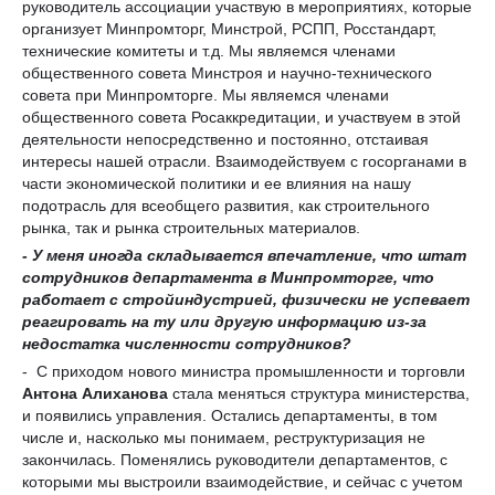
руководитель ассоциации участвую в мероприятиях, которые
организует Минпромторг, Минстрой, РСПП, Росстандарт,
технические комитеты и т.д. Мы являемся членами
общественного совета Минстроя и научно-технического
совета при Минпромторге. Мы являемся членами
общественного совета Росаккредитации, и участвуем в этой
деятельности непосредственно и постоянно, отстаивая
интересы нашей отрасли. Взаимодействуем с госорганами в
части экономической политики и ее влияния на нашу
подотрасль для всеобщего развития, как строительного
рынка, так и рынка строительных материалов.
- У меня
иногда складывается впечатление, что
штат
сотрудников
департамента в Минпромторге,
что
работает с стройиндустрией,
физически не успева
е
т
реагировать
на ту или другую информацию
из-за
недостатка численности сотрудников?
- С приходом нового министра промышленности и торговли
Антона
Алиханова
стала меняться структура министерства,
и появились управления. Остались департаменты, в том
числе и, насколько мы понимаем, реструктуризация не
закончилась. Поменялись руководители департаментов, с
которыми мы выстроили взаимодействие, и сейчас с учетом