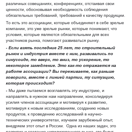
различных совещаниях, конференциях, отстаивая свои
ценности, обосновывая необходимость соблюдения
обязательных требований, требований к качеству продукции.
То есть это ассоциации, которые объединяют в себе зрелые
компании, это уже зрелые рынки, которые понимают, что
условия, которые являются обязательными для всех
участников рынка, помогают развиваться рынку.
- Е
сли взять последние 25 лет, то строительный
рынок и индустрия вместе с ним, развива
лись
по
синусоиде, то
вверх, то вниз, то ускорение, то
некоторое замедление.
Это
как-то отражается на
работе ассоциации?
Вы переживаете, как раньше
говорили, вместе с линией партии, ту ситуацию,
которая происходит
?
-
Мы даже пытаемся возглавлять эту индустрию, и
направлять в нужном нам направлении, консолидируя
усилия членов ассоциации и мотивируя к развитию,
мотивируя к новым исследованиям, созданию новых
продуктов, к проведению исследований в научно-
технических университетах, изучаем зарубежный опыт,
внедряем этот опыт в России. Одна из наших задач, это
развитие и создание цивилизованного рынка, где будут