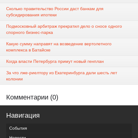
Сколько правительство России даст банкам для
субсидирования ипотеки
Подмосковный арбитраж прекратил дело о сносе одного
спорного бизнес-парка
Какую сумму направят на возведение вертолетного
комплекса в Батайске
Когда власти Петербурга примут новый генплан
За что лже-риелтору из Екатеринбурга дали шесть лет
колонии
Комментарии (0)
Навигация
События
Новости