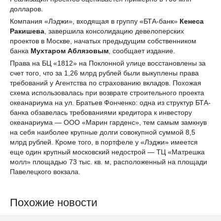
долларов.
Компания «Лэджи», входящая в группу «БТА-банк»
Кенеса
Ракишева
, завершила консолидацию девелоперских
проектов в Москве, начатых предыдущим собственником
банка
Мухтаром Аблязовым
, сообщает издание.
Права на БЦ «1812» на Поклонной улице восстановлены за
счет того, что за 1,26 млрд рублей были выкуплены права
требований у Агентства по страхованию вкладов. Похожая
схема использовалась при возврате строительного проекта
океанариума на ул. Братьев Фонченко: одна из структур БТА-
банка обзавелась требованиями кредитора к инвестору
океанариума — ООО «Марин гарденс», тем самым замкнув
на себя наиболее крупные долги совокупной суммой 8,5
млрд рублей. Кроме того, в портфеле у «Лэджи» имеется
еще один крупный московский недострой — ТЦ «Матрешка
молл» площадью 73 тыс. кв. м, расположенный на площади
Павелецкого вокзала.
Похожие новости