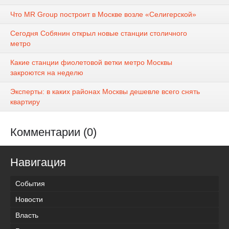
Что MR Group построит в Москве возле «Селигерской»
Сегодня Собянин открыл новые станции столичного
метро
Какие станции фиолетовой ветки метро Москвы
закроются на неделю
Эксперты: в каких районах Москвы дешевле всего снять
квартиру
Комментарии (0)
Навигация
События
Новости
Власть