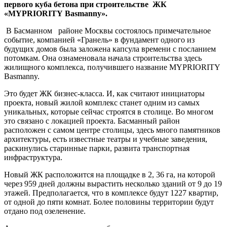
первого куба бетона при строительстве ЖК
«
MYPRIORITY
Basmanny
».
В Басманном районе Москвы состоялось примечательное
событие, компанией «Гранель» в фундамент одного из
будущих домов была заложена капсула времени с посланием
потомкам. Она ознаменовала начала строительства здесь
жилищного комплекса, получившего название MYPRIORITY
Basmanny.
Это будет ЖК бизнес-класса. И, как считают инициаторы
проекта, новый жилой комплекс станет одним из самых
уникальных, которые сейчас строятся в столице. Во многом
это связано с локацией проекта. Басманный район
расположен с самом центре столицы, здесь много памятников
архитектуры, есть известные театры и учебные заведения,
раскинулись старинные парки, развита транспортная
инфраструктура.
Новый ЖК расположится на площадке в 2, 36 га, на которой
через 959 дней должны вырастить несколько зданий от 9 до 19
этажей. Предполагается, что в комплексе будут 1227 квартир,
от одной до пяти комнат. Более половины территории будут
отдано под озеленение.