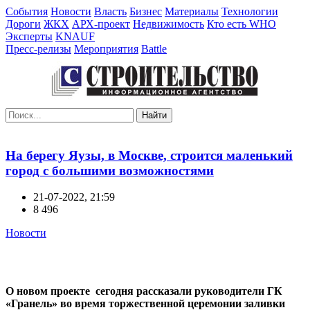
События
Новости
Власть
Бизнес
Материалы
Технологии
Дороги
ЖКХ
АРХ-проект
Недвижимость
Кто есть WHO
Эксперты
KNAUF
Пресс-релизы
Мероприятия
Battle
Найти
На берегу Яузы, в Москве, строится маленький
город с большими возможностями
21-07-2022, 21:59
8 496
Новости
О новом проекте сегодня рассказали руководители ГК
«Гранель» во время торжественной церемонии заливки