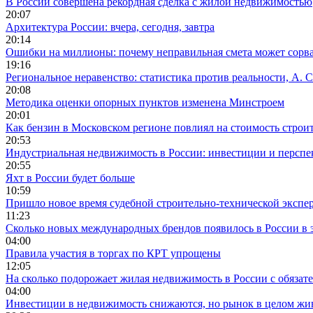
В России совершена рекордная сделка с жилой недвижимостью
20:07
Архитектура России: вчера, сегодня, завтра
20:14
Ошибки на миллионы: почему неправильная смета может сорва
19:16
Региональное неравенство: статистика против реальности, А. С
20:08
Методика оценки опорных пунктов изменена Минстроем
20:01
Как бензин в Московском регионе повлиял на стоимость строи
20:53
Индустриальная недвижимость в России: инвестиции и персп
20:55
Яхт в России будет больше
10:59
Пришло новое время судебной строительно-технической экспе
11:23
Сколько новых международных брендов появилось в России в 
04:00
Правила участия в торгах по КРТ упрощены
12:05
На сколько подорожает жилая недвижимость в России с обязат
04:00
Инвестиции в недвижимость снижаются, но рынок в целом жи