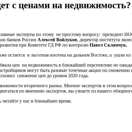
дет с ценами на недвижимость?
 главные эксперты по этому не простому вопросу: президент
ции банков России
Алексей Войлуков
, директор института эко
 развития при Комитете ГД РФ по контролю
Павел Склянчук.
кже остается и льготная ипотека на дальнем Востоке, а ушли из
обвала цен на недвижимость в ближайшей перспективе не ожида
ю застройщиков могут быть разовые точечные акции по снижению 
оложил снижение цен до уровня 2020 года.
вижимости вторичного рынка. Мнение экспертов в этом вопросе 
двигаться по мнениию экспертов, вы узнаете из нашего обзорног
 читайте у нас в ближайшее время.