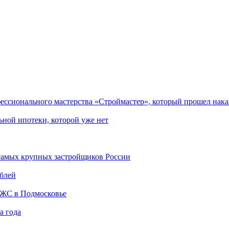
ессионального мастерства «Строймастер», который прошел накан
льной ипотеки, которой уже нет
самых крупных застройщиков России
ублей
ИЖС в Подмосковье
а года