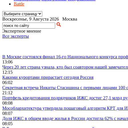
Battle
Воскресенье, 9 Августа 2026 Москва
Экспертное мнение
Все эксперты
Лента новостей
В Москве состоялся финал 16-го Национального конкурса проф
13:06
Через 20 лет страна узнала, кто был соавтором нашей замечате
12:15
Какими курортами прирастает сегодня Россия
06:02
Секретная встреча Никиты Стасишина с первыми лицами 100 
21:12
Портфель кредитования подрядчиков ИЖС достиг 27,1 млрд р
08:08
Мособлархитектура утвердила пошаговый алгоритм КРТ для 
08:07
Доля ИЖС в общем вводе жилья в России достигла 62% с начал
08:05