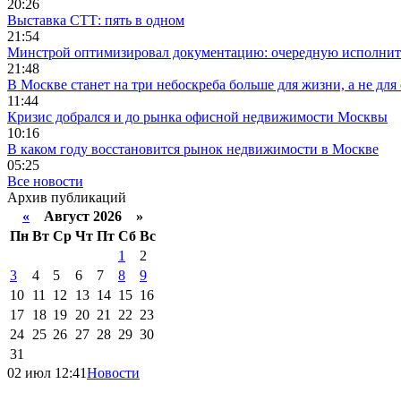
20:26
Выставка СТТ: пять в одном
21:54
Минстрой оптимизировал документацию: очередную исполни
21:48
В Москве станет на три небоскреба больше для жизни, а не для
11:44
Кризис добрался и до рынка офисной недвижимости Москвы
10:16
В каком году восстановится рынок недвижимости в Москве
05:25
Все новости
Архив публикаций
«
Август 2026 »
Пн
Вт
Ср
Чт
Пт
Сб
Вс
1
2
3
4
5
6
7
8
9
10
11
12
13
14
15
16
17
18
19
20
21
22
23
24
25
26
27
28
29
30
31
02 июл 12:41
Новости