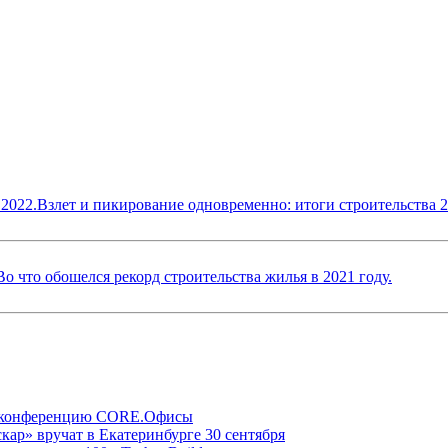
Взлет и пикирование одновременно: итоги строительства 2
Во что обошелся рекорд строительства жилья в 2021 году.
ую конференцию CORE.Офисы
р» вручат в Екатеринбурге 30 сентября