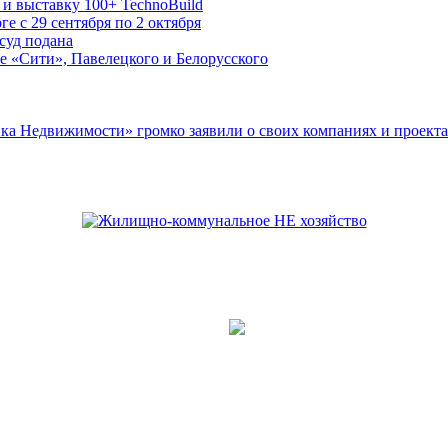
и выставку 100+ TechnoBuild
е с 29 сентября по 2 октября
суд подана
е «Сити», Павелецкого и Белорусского
ка Недвижимости» громко заявили о своих компаниях и проекта