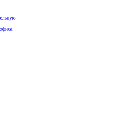
тельную
 офиса.