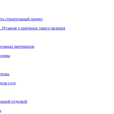
ть строительный проект
. Пузанов о причинах такого явления
тельных материалов
ективы
ртизы.
этом году
ельной отделкой
в