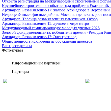
Открыта регистрация на Международный строительный форум 
Крупнейшее строительное событие года пройдет в Екатеринбург
Архнадзор. Развыявление-17: жалоба Архнадзора в Верховный 
Недооценённые офисные районы Москвы: где искать рост посл
Архнадзор. Таблица развыявленных памятников. Обзор
Архнадзор. Развыявление-15: лучшее в мире метро
Международный семинар-конкурс молодых ученых 2026
Золотой фонд девелопмента: победители премии «Рекорды Рын
Архнадзор. Развыявление-13: Электрозавод
Общественность исключена из обсуждения проектов
Все пресс-релизы
Фото-курьез
Информационные партнеры
Партнеры