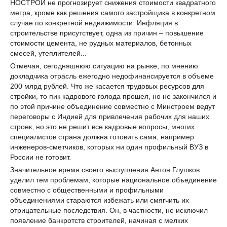
НОСТРОЙ не прогнозирует снижения стоимости квадратного
метра, кроме как решения самого застройщика в конкретном
случае по конкретной недвижимости. Инфляция в
строительстве присутствует, одна из причин – повышение
стоимости цемента, не рудных материалов, бетонных
смесей, утеплителей...
Отмечая, сегодняшнюю ситуацию на рынке, по мнению
докладчика отрасль ежегодно недофинансируется в объеме
200 млрд рублей. Что же касается трудовых ресурсов для
стройки, то пик кадрового голода прошел, но не закончился и
по этой причине объединение совместно с Минстроем ведут
переговоры с Индией для привлечения рабочих для наших
строек, но это не решит все кадровые вопросы, многих
специалистов страна должна готовить сама, например
инженеров-сметчиков, которых ни один профильный ВУЗ в
России не готовит.
Значительное время своего выступления Антон Глушков
уделил тем проблемам, которые национальное объединение
совместно с общественными и профильными
объединениями стараются избежать или смягчить их
отрицательные последствия. Он, в частности, не исключил
появление банкротств строителей, начиная с мелких