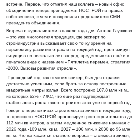
встрече. Первое, что отметил наш коллега – новый офис
объединения теперь принадлежит НОСТРОЙ на правах
собственника, с чем и поздравили представители СМИ
президента объединения.
Встреча с журналистами в начале года для Антона Глушкова
– это уже многолетняя традиция, где эксперт по
стройиндустрии высказывает свою точку зрения на
перспективу развития отрасли на текущий год, прогнозируя
ситуацию на несколько лет вперед, представив это ещё и в
печатном виде с названием «Пятилетка перемен, стратегия
-2030. Вызовы развития отрасли».
Прошедший год, как отметил спикер, был для отрасли
достаточно успешным, если брать за основу построенные
квадратные метры жилья. Всего построено 107.8 млн кв м.,
из которых 62% - ИЖС, что еще раз подтверждает
стабильность роста такого строительства уже не первый год.
Говоря о перспективах строительства жилья в текущем году,
то президент НОСТРОЙ прогнозирует рост строительства до
112 млн кв метров, а затем медленное снижение начиная с
2026 года -109 млн. кв м., 2027 – 106 млн, к 2030 до 96 млн
кв. м. Что же касается главного вопроса – стоимости жилья,