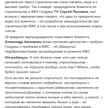
увеличения такого строительства стали говорить чаще и с
высоких трибун. Так в январе, председатель Комитета по
строительству и ЖКХ Госдумы РФ
Сергей Пахомов,
при
встрече с журналистами говорил, что одна из приоритетных
задач его комитета – это разработка законодательства при
строительстве ИЖС в том числе и при использовании эскроу-
счетов.
18 февраля зампредседателя отраслевого Комитета
Александр
Аксененко
вновь напомнил депутатам с трибуны
Госдумы о проблеме в ИЖС – об обманутых
недобросовестными застройщиками в сегменте ИЖС.
От редакции
. А что делать тем, кто уже сейчас
начинает готовиться к такому строительству –
отложить, не строить вообще, коль так? Ждать, когда
будет принят закон?
Если вы все же решили строиться, то постарайтесь не
верить словам вашего подрядчика- застройщика и
посоветовавшись с юристом (адвокатом) заключить не
простенький Договор, с которым потом (в случае
недостроя) пойти можно только в одно место, а такой, с
которым вы сможете вернуть деньги и ещё – не
постесняйтесь требовать показа того, что ранее