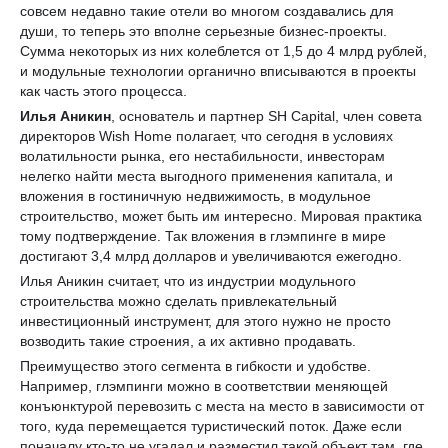
совсем недавно такие отели во многом создавались для
души, то теперь это вполне серьезные бизнес-проекты.
Сумма некоторых из них колеблется от 1,5 до 4 млрд рублей,
и модульные технологии органично вписываются в проекты
как часть этого процесса.
Илья Аникин
, основатель и партнер SH Capital, член совета
директоров Wish Home полагает, что сегодня в условиях
волатильности рынка, его нестабильности, инвесторам
нелегко найти места выгодного применения капитала, и
вложения в гостиничную недвижимость, в модульное
строительство, может быть им интересно. Мировая практика
тому подтверждение. Так вложения в глэмпинге в мире
достигают 3,4 млрд долларов и увеличиваются ежегодно.
Илья Аникин считает, что из индустрии модульного
строительства можно сделать привлекательный
инвестиционный инструмент, для этого нужно не просто
возводить такие строения, а их активно продавать.
Преимущество этого сегмента в гибкости и удобстве.
Например, глэмпинги можно в соответствии меняющей
конъюнктурой перевозить с места на место в зависимости от
того, куда перемещается туристический поток. Даже если
поначалу кто-то не угадал и разместил такой объект там, где