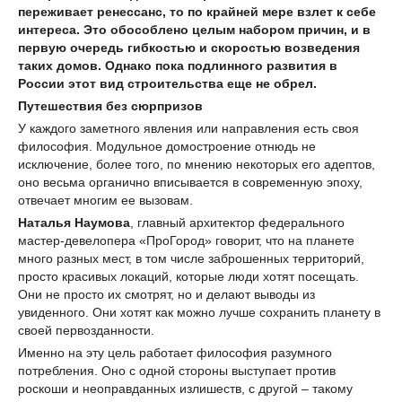
переживает ренессанс, то по крайней мере взлет к себе
интереса. Это обособлено целым набором причин, и в
первую очередь гибкостью и скоростью возведения
таких домов. Однако пока подлинного развития в
России этот вид строительства еще не обрел.
Путешествия без сюрпризов
У каждого заметного явления или направления есть своя
философия. Модульное домостроение отнюдь не
исключение, более того, по мнению некоторых его адептов,
оно весьма органично вписывается в современную эпоху,
отвечает многим ее вызовам.
Наталья Наумова
, главный архитектор федерального
мастер-девелопера «ПроГород» говорит, что на планете
много разных мест, в том числе заброшенных территорий,
просто красивых локаций, которые люди хотят посещать.
Они не просто их смотрят, но и делают выводы из
увиденного. Они хотят как можно лучше сохранить планету в
своей первозданности.
Именно на эту цель работает философия разумного
потребления. Оно с одной стороны выступает против
роскоши и неоправданных излишеств, с другой – такому