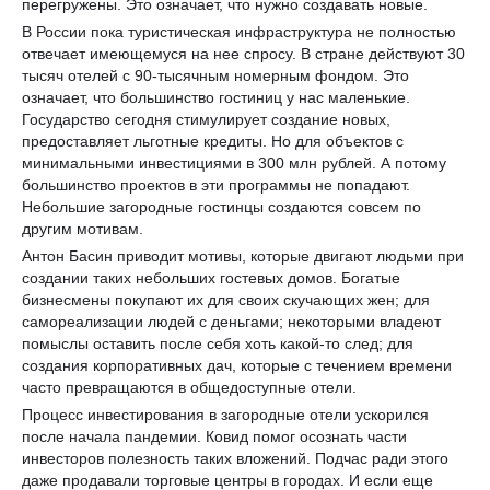
перегружены. Это означает, что нужно создавать новые.
В России пока туристическая инфраструктура не полностью
отвечает имеющемуся на нее спросу. В стране действуют 30
тысяч отелей с 90-тысячным номерным фондом. Это
означает, что большинство гостиниц у нас маленькие.
Государство сегодня стимулирует создание новых,
предоставляет льготные кредиты. Но для объектов с
минимальными инвестициями в 300 млн рублей. А потому
большинство проектов в эти программы не попадают.
Небольшие загородные гостинцы создаются совсем по
другим мотивам.
Антон Басин приводит мотивы, которые двигают людьми при
создании таких небольших гостевых домов. Богатые
бизнесмены покупают их для своих скучающих жен; для
самореализации людей с деньгами; некоторыми владеют
помыслы оставить после себя хоть какой-то след; для
создания корпоративных дач, которые с течением времени
часто превращаются в общедоступные отели.
Процесс инвестирования в загородные отели ускорился
после начала пандемии. Ковид помог осознать части
инвесторов полезность таких вложений. Подчас ради этого
даже продавали торговые центры в городах. И если еще