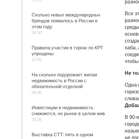
разно
Все э
Сколько новых международных
разно
брендов появилось в России в
этом году
среды
04:00
основ
созда
Правила участия в торгах по КРТ
хаба,
упрощены
соеди
12:05
чтобы
Не то
На сколько подорожает жилая
недвижимость в России с
Одна 
обязательной отделкой
гориз
04:00
слова
Доба
Инвестиции в недвижимость
снижаются, но рынок в целом жив
В 90-
20:26
город
назыв
Выставка СТТ: пять в одном
не пр