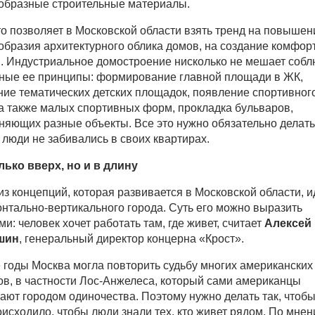
образные строительные материалы.
то позволяет в Московской области взять тренд на повышен
образия архитектурного облика домов, на создание комфор
. Индустриальное домостроение нисколько не мешает собл
ные ее принципы: формирование главной площади в ЖК,
ние тематических детских площадок, появление спортивног
 а также малых спортивных форм, прокладка бульваров,
няющих разные объекты. Все это нужно обязательно делать
 люди не забивались в своих квартирах.
лько вверх, но и в длину
из концепций, которая развивается в Московской области, 
онтально-вертикального города. Суть его можно выразить
ми: человек хочет работать там, где живет, считает
Алексей
шин
, генеральный директор концерна «Крост».
е годы Москва могла повторить судьбу многих американских
ов, в частности Лос-Анжелеса, который сами американцы
ают городом одиночества. Поэтому нужно делать так, чтобы
оисходило, чтобы люди знали тех, кто живет рядом. По мне