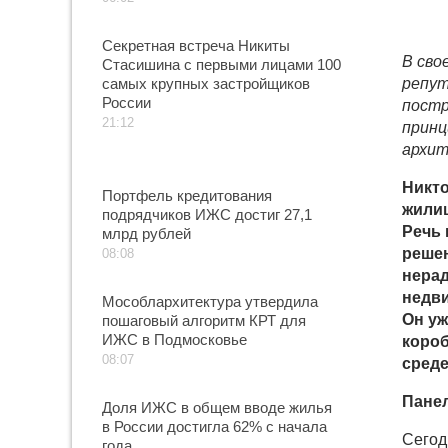
Секретная встреча Никиты
В сво
Стасишина с первыми лицами 100
самых крупных застройщиков
репут
России
постр
21:12
принц
архит
Никто
Портфель кредитования
жилищ
подрядчиков ИЖС достиг 27,1
Речь 
млрд рублей
решен
08:08
нерад
недви
Мособлархитектура утвердила
Он уж
пошаговый алгоритм КРТ для
ИЖС в Подмосковье
короб
08:07
среде
Панел
Доля ИЖС в общем вводе жилья
в России достигла 62% с начала
Сегод
года