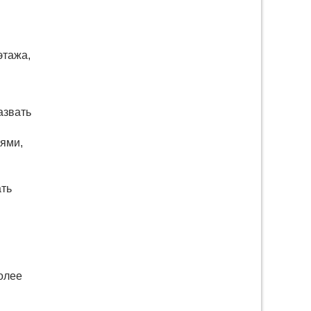
этажа,
азвать
ями,
ать
олее