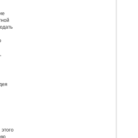
ие
тной
юдать
о
,
идея
 этого
нию