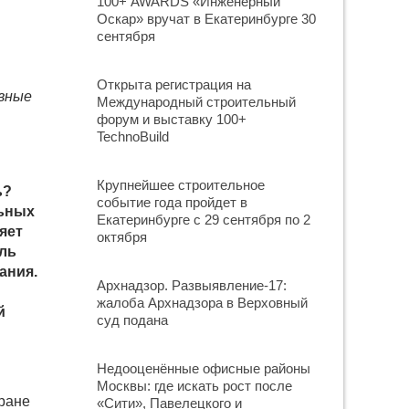
100+ AWARDS «Инженерный
Оскар» вручат в Екатеринбурге 30
сентября
Открыта регистрация на
овные
Международный строительный
форум и выставку 100+
TechnoBuild
Крупнейшее строительное
ь?
событие года пройдет в
льных
Екатеринбурге с 29 сентября по 2
яет
октября
ель
ания.
Архнадзор. Развыявление-17:
жалоба Архнадзора в Верховный
й
суд подана
Недооценённые офисные районы
Москвы: где искать рост после
тране
«Сити», Павелецкого и