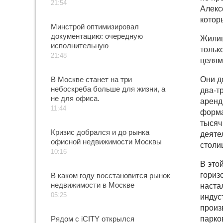
21:54
Алекс
котор
Минстрой оптимизировал
документацию: очередную
Жилищ
исполнительную
тольк
21:48
целям
В Москве станет на три
Они д
небоскреба больше для жизни, а
два-т
не для офиса.
аренд
11:44
форма
тысяч
Кризис добрался и до рынка
деяте
офисной недвижимости Москвы
столи
10:16
В это
гориз
В каком году восстановится рынок
недвижимости в Москве
наста
05:25
индус
произ
Рядом с iCITY открылся
парко