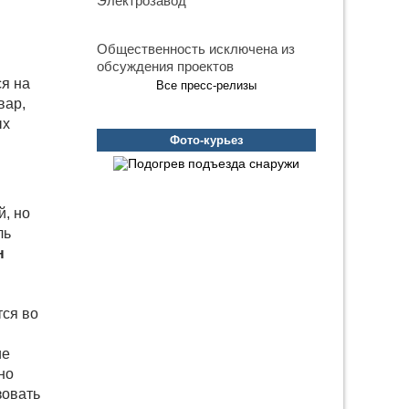
Электрозавод
Общественность исключена из
обсуждения проектов
я на
Все пресс-релизы
вар,
ых
Фото-курьез
й, но
ль
н
тся во
ие
но
зовать