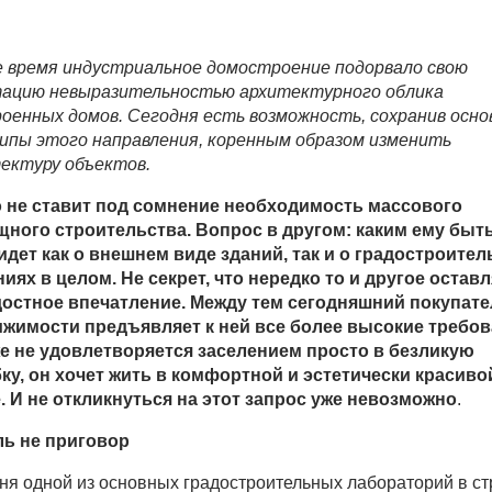
е время индустриальное домостроение подорвало свою
ацию невыразительностью архитектурного облика
оенных домов. Сегодня есть возможность, сохранив осн
ипы этого направления, коренным образом изменить
ектуру объектов.
 не ставит под сомнение необходимость массового
ного строительства. Вопрос в другом: каким ему быт
идет как о внешнем виде зданий, так и о градостроите
иях в целом. Не секрет, что нередко то и другое оставл
остное впечатление. Между тем сегодняшний покупат
жимости предъявляет к ней все более высокие требов
е не удовлетворяется заселением просто в безликую
ку, он хочет жить в комфортной и эстетически красиво
. И не откликнуться на этот запрос уже невозможно
.
ь не приговор
ня одной из основных градостроительных лабораторий в с