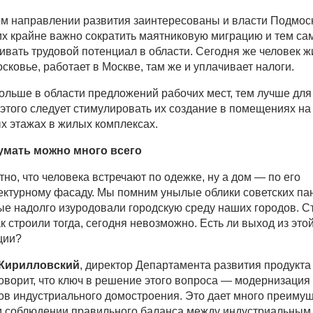
ом направлении развития заинтересованы и власти Подмос
их крайне важно сократить маятниковую миграцию и тем с
ивать трудовой потенциал в области. Сегодня же человек ж
сковье, работает в Москве, там же и уплачивает налоги.
ольше в области предложений рабочих мест, тем лучше для
 этого следует стимулировать их создание в помещениях на
х этажах в жилых комплексах.
умать можно много всего
тно, что человека встречают по одежке, ну а дом — по его
ектурному фасаду. Мы помним унылые облики советских пан
ые надолго изуродовали городскую среду наших городов. С
ак строили тогда, сегодня невозможно. Есть ли выход из это
ции?
 Кирилловский
, директор Департамента развития продукта
оворит, что ключ в решение этого вопроса — модернизация
ов индустриального домостроения. Это дает много преимущ
и соблюдении правильного баланса между индустриальным