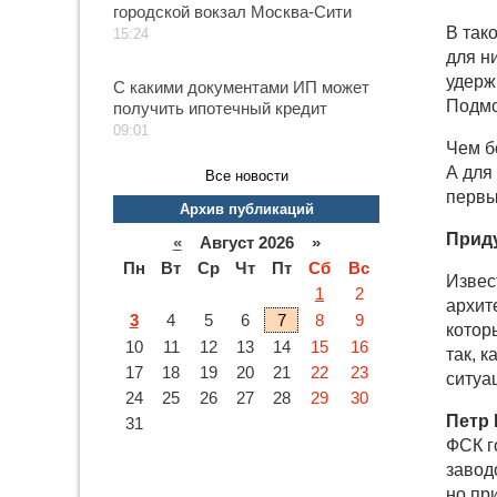
городской вокзал Москва-Сити
В так
15:24
для н
удерж
С какими документами ИП может
Подмо
получить ипотечный кредит
09:01
Чем б
А для
Все новости
первы
Архив публикаций
Прид
«
Август 2026 »
Пн
Вт
Ср
Чт
Пт
Сб
Вс
Извес
1
2
архит
3
4
5
6
7
8
9
котор
10
11
12
13
14
15
16
так, к
17
18
19
20
21
22
23
ситуа
24
25
26
27
28
29
30
Петр
31
ФСК г
завод
но пр