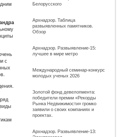
Белорусского
одним
Архнадзор. Таблица
андра
развыявленных памятников.
льному
Обзор
инципы
Архнадзор. Развыявление-15:
лучшее в мире метро
очень
и с
анных
Международный семинар-конкурс
в.
молодых ученых 2026
дения.
Золотой фонд девелопмента:
победители премии «Рекорды
 ряд
Рынка Недвижимости» громко
 виды
заявили о своих компаниях и
проектах.
тикам
Архнадзор. Развыявление-13: