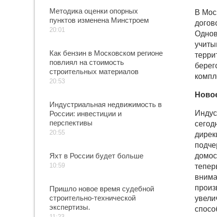
Методика оценки опорных
В Мос
пунктов изменена Минстроем
догов
20:01
Однов
учиты
Как бензин в Московском регионе
терри
повлиял на стоимость
берег
строительных материалов
компл
20:53
Новое
Индустриальная недвижимость в
Индус
России: инвестиции и
перспективы
сегод
20:55
дирек
подче
Яхт в России будет больше
домос
10:59
тепер
внима
произ
Пришло новое время судебной
строительно-технической
увели
экспертизы.
спосо
11:23