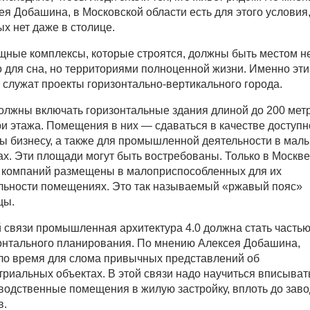
ея Добашина, в Московской области есть для этого условия
ых нет даже в столице.
ные комплексы, которые строятся, должны быть местом н
о для сна, но территориями полноценной жизни. Именно эт
 служат проекты горизонтально-вертикального города.
олжны включать горизонтальные здания длиной до 200 мет
ри этажа. Помещения в них — сдаваться в качестве доступн
ы бизнесу, а также для промышленной деятельности в мал
х. Эти площади могут быть востребованы. Только в Москве
 компаний размещены в малоприспособленных для их
льности помещениях. Это так называемый «ржавый пояс»
цы.
й связи промышленная архитектура 4.0 должна стать часть
онтального планирования. По мнению Алексея Добашина,
ло время для слома привычных представлений об
триальных объектах. В этой связи надо научиться вписыват
водственные помещения в жилую застройку, вплоть до заво
в.