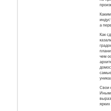
произ
Каким
индус
а пер
Как с
казал
градо
плани
чем о
архит
домос
самые
уника
Свои 
Иными
выраз
ярких