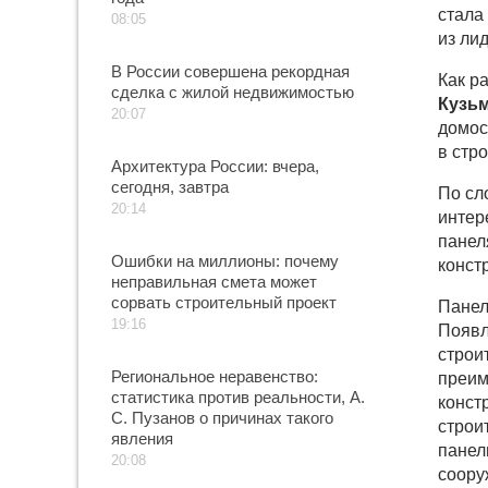
стала
08:05
из ли
В России совершена рекордная
Как р
сделка с жилой недвижимостью
Кузь
20:07
домос
в стр
Архитектура России: вчера,
сегодня, завтра
По сл
20:14
интер
панел
Ошибки на миллионы: почему
конст
неправильная смета может
сорвать строительный проект
Панел
19:16
Появл
строи
Региональное неравенство:
преим
статистика против реальности, А.
конст
С. Пузанов о причинах такого
строи
явления
панел
20:08
соору