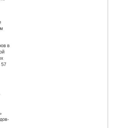
,
е
им
ров в
ой
ых
 57
ю
ь
дов-