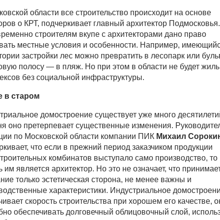
ковской области все строительство происходит на основе
оров о КРТ, подчеркивает главный архитектор Подмосковья.
ременно строителям вкупе с архитекторами дано право
вать местные условия и особенности. Например, имеющийс
тории застройки лес можно превратить в лесопарк или буль
овую полосу — в пляж. Но при этом в области не будет жил
ексов без социальной инфраструктуры.
 в старом
триальное домостроение существует уже много десятилети
ня оно претерпевает существенные изменения. Руководите
ции по Московской области компании ПИК
Михаил Сороки
ркивает, что если в прежний период заказчиком продукции
троительных комбинатов выступало само производство, то
ь им является архитектор. Но это не означает, что принимае
ние только эстетическая сторона, не менее важны и
водственные характеристики. Индустриальное домостроен
чивает скорость строительства при хорошем его качестве, о
бно обеспечивать долговечный облицовочный слой, исполь