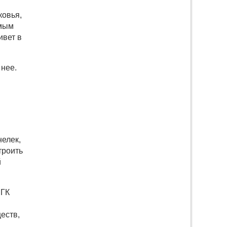
ковья,
амым
ивет в
 нее.
елек,
троить
й
 ГК
еств,