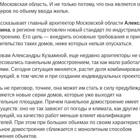
 Московская область. И не только потому, что она является 
деров по объему ввода жилья.
ассказывает главный архитектор Московской области
Алекс
мина
, в регионе подготовлен новый стандарт по индустриа
троению. Его цель — внедрить основные требования и пр
оительство таких домов, ниже которых нельзя опускаться.
овам Александры Кузьминой, еще недавно архитекторы не 
есовались панельным домостроением, так как мало работал
ями. Сегодня ситуация меняется, растет доля комбиниров
рукций, в том числе и при создании индивидуальных проекто
ь не приговор, точнее, она может им стать в силу предубеж
яются новые серии домов, которые уже выходят на
тельные площадки. Причем панельное домостроение имеет
уществ: оно не так зависит от погоды и климата, как другие
рукций, на качество работ меньше влияет квалификация
телей. При этом при больших объемах по своим характерис
ьное домостроение сближается с монолитным способом
жения объектов.