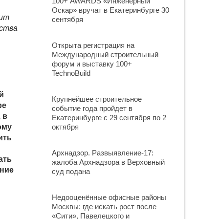
100+ AWARDS «Инженерный
Оскар» вручат в Екатеринбурге 30
оит
сентября
ества
Открыта регистрация на
Международный строительный
форум и выставку 100+
TechnoBuild
й
Крупнейшее строительное
ре
событие года пройдет в
 в
Екатеринбурге с 29 сентября по 2
ому
октября
ить
Архнадзор. Развыявление-17:
ать
жалоба Архнадзора в Верховный
ение
суд подана
Недооценённые офисные районы
Москвы: где искать рост после
«Сити», Павелецкого и