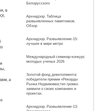
Белорусского
я, в
КХ.
Архнадзор. Таблица
развыявленных памятников.
Обзор
Архнадзор. Развыявление-15:
й
лучшее в мире метро
ко
Международный семинар-конкурс
молодых ученых 2026
ри
ры,
Золотой фонд девелопмента:
победители премии «Рекорды
авм, а
Рынка Недвижимости» громко
заявили о своих компаниях и
проектах.
но
Архнадзор. Развыявление-13: