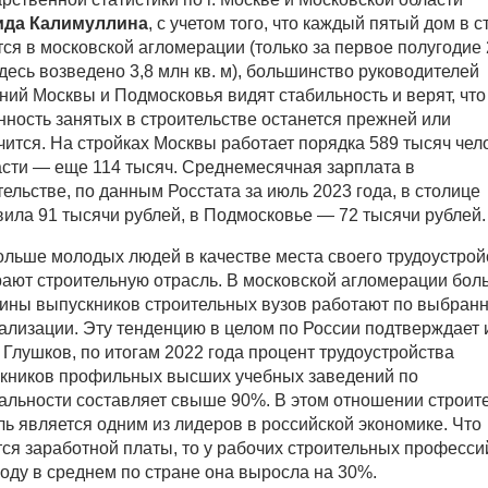
ида Калимуллина
, с учетом того, что каждый пятый дом в с
тся в московской агломерации (только за первое полугодие
здесь возведено 3,8 млн кв. м), большинство руководителей
ний Москвы и Подмосковья видят стабильность и верят, что
нность занятых в строительстве останется прежней или
чится. На стройках Москвы работает порядка 589 тысяч чело
асти — еще 114 тысяч. Среднемесячная зарплата в
тельстве, по данным Росстата за июль 2023 года, в столице
вила 91 тысячи рублей, в Подмосковье — 72 тысячи рублей.
ольше молодых людей в качестве места своего трудоустрой
ают строительную отрасль. В московской агломерации бол
ины выпускников строительных вузов работают по выбран
ализации. Эту тенденцию в целом по России подтверждает 
 Глушков, по итогам 2022 года процент трудоустройства
кников профильных высших учебных заведений по
альности составляет свыше 90%. В этом отношении строит
ль является одним из лидеров в российской экономике. Что
тся заработной платы, то у рабочих строительных професси
году в среднем по стране она выросла на 30%.