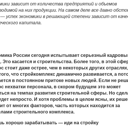
мики зависит от количества предприятий и объемов
водимой на них продукции. На самом деле все давно обст
 — успех экономики в решающей степени зависит от кач
еческого капитала.
омика России сегодня испытывает серьезный кадровы
. Это касается и строительства. Более того, в этой сфе
с стоит даже острее, чем в некоторых других отраслях,
того, что стройкомплекс динамично развивается, а пот
ется в постоянном притоке новых людей. Если не реш
с нехватки персонала, в скором будущем это может
ться на темпах развития строительной сферы. Но сдел
удет непросто. И хотя проблемы в целом ясны, их реш
ит от многих факторов, часть которых находится за
лами строительного комплекса.
ь хорошо зарабатывать — иди на стройку