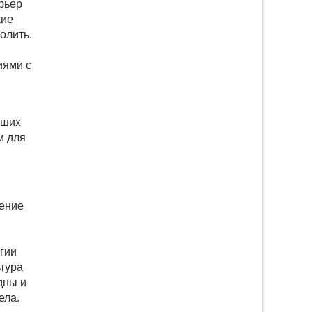
рьер
кие
олить.
иями с
вших
м для
чение
гии
ьтура
дны и
ела.