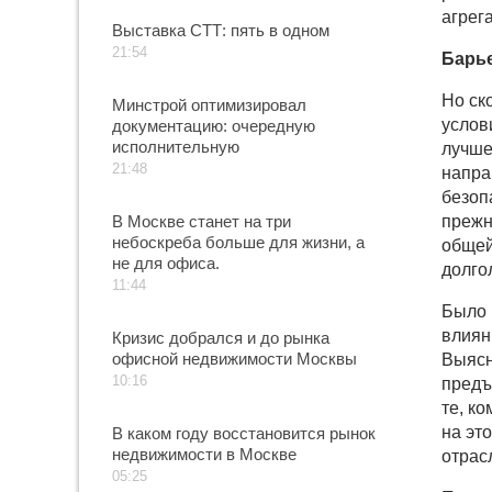
агрег
Выставка СТТ: пять в одном
21:54
Барь
Но ск
Минстрой оптимизировал
услов
документацию: очередную
исполнительную
лучше
21:48
напра
безоп
В Москве станет на три
прежн
небоскреба больше для жизни, а
общей
не для офиса.
долго
11:44
Было 
влиян
Кризис добрался и до рынка
офисной недвижимости Москвы
Выясн
10:16
предъ
те, к
на эт
В каком году восстановится рынок
недвижимости в Москве
отрас
05:25