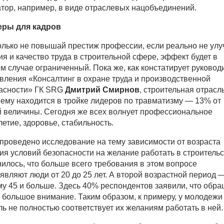
атор, например, в виде отраслевых нацобъединений.
еры для кадров
олько не повышай престиж профессии, если реально не ул
ия и качество труда в строительной сфере, эффект будет в
м случае ограниченный. Пока же, как констатирует руковод
вления «Консалтинг в охране труда и производственной
асности» ГК SRG
Дмитрий Смирнов
, строительная отрасль
ему находится в тройке лидеров по травматизму — 13% от
 величины. Сегодня же всех волнует профессиональное
летие, здоровье, стабильность.
проведено исследование на тему зависимости от возраста
ия условий безопасности на желание работать в строительс
илось, что больше всего требования в этом вопросе
являют люди от 20 до 25 лет. А второй возрастной период 
ому 45 и больше. Здесь 40% респондентов заявили, что обр
о большое внимание. Таким образом, к примеру, у молодежи
ль не полностью соответствует их желаниям работать в ней.