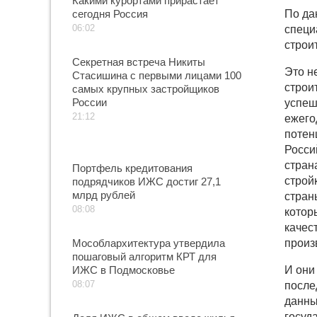
Какими курортами прирастает
сегодня Россия
По да
06:02
специ
строи
Секретная встреча Никиты
Это н
Стасишина с первыми лицами 100
строи
самых крупных застройщиков
России
успеш
21:12
ежего
потен
Росси
стран
Портфель кредитования
строй
подрядчиков ИЖС достиг 27,1
млрд рублей
стран
08:08
котор
качес
Мособлархитектура утвердила
произ
пошаговый алгоритм КРТ для
ИЖС в Подмосковье
И они
08:07
после
данны
госуд