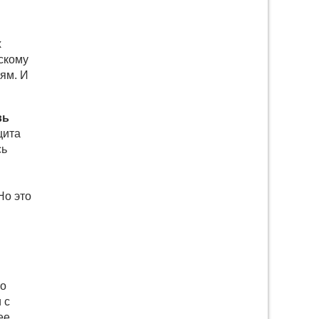
х
ескому
тям. И
вь
цита
сь
Но это
то
 с
ее