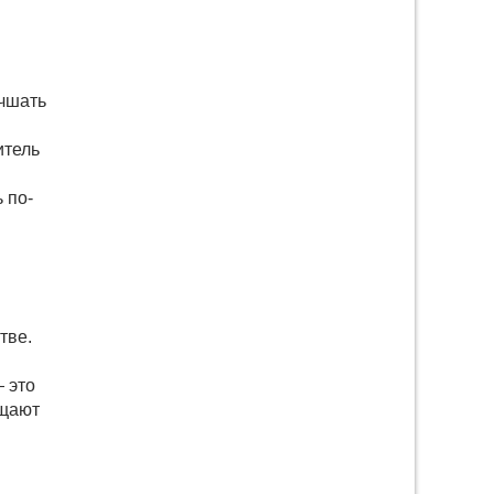
учшать
итель
 по-
тве.
— это
ащают