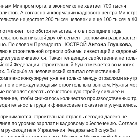
нным Минпромторга, в экономике не хватает 700 тысяч
алистов. А согласно информации кадрового центра Минстро
тельстве не достает 200 тысяч человек и еще 100 тысяч в Ж
е отменяет того обстоятельства, что в последние годы
тельство как никакой другой сегмент экономики развивается
но. По словам Президента НОСТРОЙ
Антона Глушкова
,
дно в строительной отрасли объемы инвестиций и кадровы
циал увеличиваются. Такая тенденция свойственна не толь
йской Федерации, строительный бум отмечается во многих
ах. В борьбе за человеческий капитал отечественный
комплекс конкурирует уже не только между отраслями внут
ы, но и с международным строительным рынком. Нужны ме
ые позволят сделать отечественную стройку сильнее и
твеннее, чтобы снижалось количество производственных тр
водительность труда и финансовые показатели улучшались.
 принимаются, строительная отрасль сегодня далеко не
дняя по уровню зарплат и кадровому обеспечению. Соглас
м руководителя Управления Федеральной службы
арственной статистики по г. Москве и Московской области