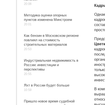
20:08
Кадр
Однак
Методика оценки опорных
пунктов изменена Минстроем
кадро
20:01
соста
прост
Как бензин в Московском регионе
Предс
повлиял на стоимость
Цвет
строительных материалов
кадро
20:53
после
орган
Индустриальная недвижимость в
иност
России: инвестиции и
перспективы
тольк
20:55
высок
инвес
Яхт в России будет больше
В ком
10:59
выращ
относ
Пришло новое время судебной
высши