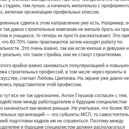
х стадиях, тем лучше, а начинать желательно с профориент
х, включая организацию профильных классов.
еленные сдвиги в этом направлении уже есть. Например, е
е так давно строительные компании не желали брать на пра
нтов и учащихся, то теперь их просто расхватывают. Это пр
у, что 60-70% таких практикантов затем находят работу по
альности. Это очень важно, так как если юноши и девушки 
т реально, что такое стройка, они не станут строителями.
 этого крайне важно заниматься популяризацией и повыше
ижа строительных профессий, в том числе через проекты в
скусстве, считает Любовь Цветкова. На экране уже давно не
ялись представители этой профессии.
о тут все не так однозначно. Антон Глушков согласен с тем, 
одействие между работодателем и будущим специалистом
о начинаться как можно раньше. Но учитывая, что более 9
тельных организаций — это субъекты МСП, то самостоятель
ией подготовки кадров им не справиться. Поэтому между
одателем и будущим специалистом должен располагаться