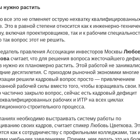
ы нужно растить
о все это не отменяет острую нехватку квалифицированны
в. Это в равной степени относится как к инженерно-технич
ву, включая проектировщиков, так и к рабочим специальнос
о так вопрос этот не решить.
едатель правления Ассоциации инвесторов Москвы
Любо
кова
считает, что для решения вопроса жесточайшего дефи
в нужно их планомерно растить. Этой работой не занимали
дние десятилетия. С приходом рыночной экономики многие
изации решили кадровый вопрос просто — привлечением
ранной рабочей силы вместо того, чтобы взращивать свои. 
о частично закрыло вопрос, сейчас есть кадровый дефицит
оквалифицированных рабочих и ИТР на всех циклах
тиционного-строительного процесса.
паниях необходимо выстраивать систему работы по
иванию своих кадров, считает спикер Любовь Цветкова. Э
ится как к сотрудничеству с профильными колледжами, так и
ми учебными заведениями. Причем, чем делать это на бол