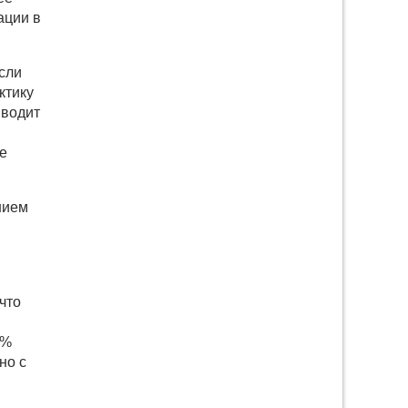
ации в
сли
ктику
иводит
не
нием
что
0%
но с