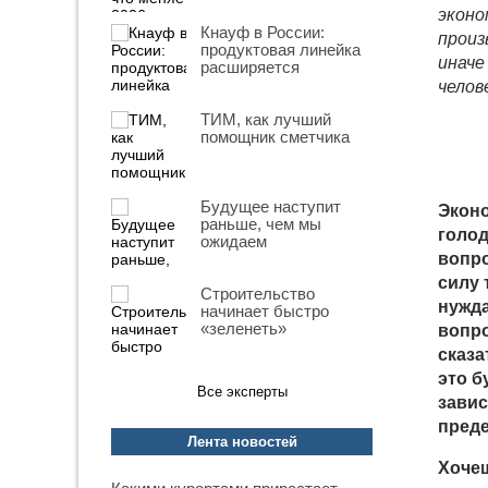
эконо
Кнауф в России:
произ
продуктовая линейка
иначе
расширяется
челов
ТИМ, как лучший
помощник сметчика
Будущее наступит
Экон
раньше, чем мы
голод
ожидаем
вопро
силу 
Строительство
нужда
начинает быстро
«зеленеть»
вопро
сказа
это б
Все эксперты
завис
преде
Лента новостей
Хочеш