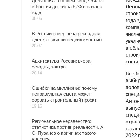
Доля ИЖС в общем вводе жилья
в России достигла 62% с начала
Леон
года
строи
08:05
года 
компа
В России совершена рекордная
числе
сделка с жилой недвижимостью
увели
20:07
в обл
строи
Архитектура России: вчера,
соста
сегодня, завтра
20:14
Все б
выбир
полов
Ошибки на миллионы: почему
неправильная смета может
специ
сорвать строительный проект
Антон
19:16
выпус
специ
Региональное неравенство:
отрас
статистика против реальности, А.
касае
С. Пузанов о причинах такого
2022 
явления