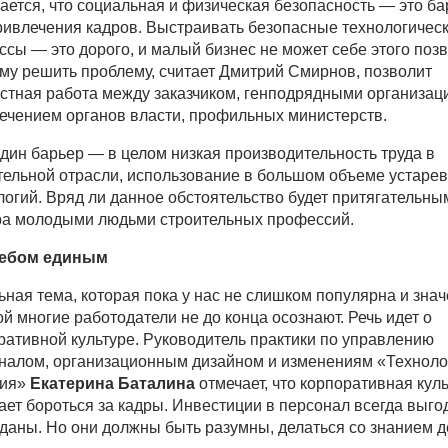
ается, что социальная и физическая безопасность — это ба
ривлечения кадров. Выстраивать безопасные технологичес
ссы — это дорого, и малый бизнес не может себе этого позв
му решить проблему, считает Дмитрий Смирнов, позволит
стная работа между заказчиком, генподрядными организац
ечением органов власти, профильных министерств.
дин барьер — в целом низкая производительность труда в
тельной отрасли, использование в большом объеме устаре
логий. Вряд ли данное обстоятельство будет притягательны
а молодыми людьми строительных профессий.
лебом единым
ьная тема, которая пока у нас не слишком популярна и зна
ой многие работодатели не до конца осознают. Речь идет о
ративной культуре. Руководитель практики по управлению
налом, организационным дизайном и изменениям «Техноло
рия»
Екатерина Баталина
отмечает, что корпоративная кул
ает бороться за кадры. Инвестиции в персонал всегда выго
даны. Но они должны быть разумны, делаться со знанием д