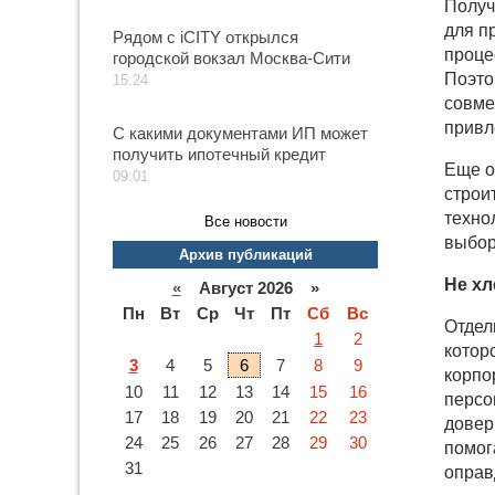
Получ
для п
Рядом с iCITY открылся
проце
городской вокзал Москва-Сити
Поэто
15:24
совме
привл
С какими документами ИП может
получить ипотечный кредит
Еще о
09:01
строи
техно
Все новости
выбор
Архив публикаций
Не х
«
Август 2026 »
Пн
Вт
Ср
Чт
Пт
Сб
Вс
Отдел
1
2
котор
3
4
5
6
7
8
9
корпо
10
11
12
13
14
15
16
персо
17
18
19
20
21
22
23
дове
24
25
26
27
28
29
30
помог
31
оправ