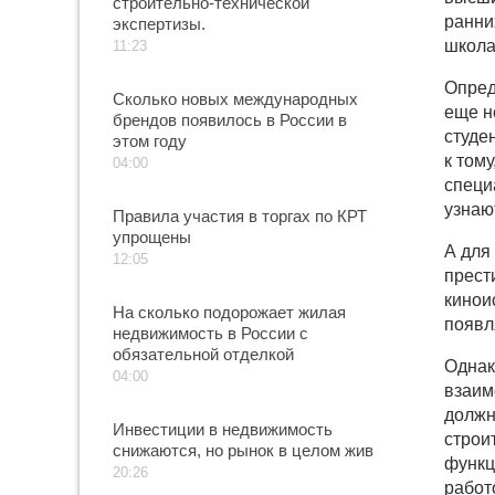
строительно-технической
ранни
экспертизы.
школа
11:23
Опред
Сколько новых международных
еще н
брендов появилось в России в
студе
этом году
к том
04:00
специ
узнаю
Правила участия в торгах по КРТ
упрощены
А для
12:05
прест
кинои
На сколько подорожает жилая
появл
недвижимость в России с
обязательной отделкой
Однак
04:00
взаим
должн
Инвестиции в недвижимость
строи
снижаются, но рынок в целом жив
функц
20:26
работ