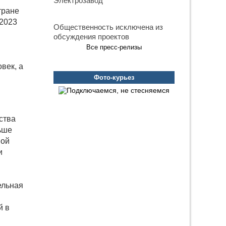
Электрозавод
тране
 2023
Общественность исключена из
обсуждения проектов
Все пресс-релизы
век, а
Фото-курьез
ства
ьше
ной
и
ельная
й в