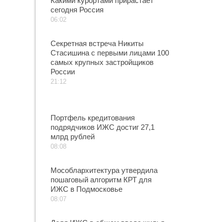
Какими курортами прирастает
сегодня Россия
06:02
Секретная встреча Никиты
Стасишина с первыми лицами 100
самых крупных застройщиков
России
21:12
Портфель кредитования
подрядчиков ИЖС достиг 27,1
млрд рублей
08:08
Мособлархитектура утвердила
пошаговый алгоритм КРТ для
ИЖС в Подмосковье
08:07