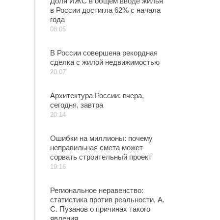
Доля ИЖС в общем вводе жилья
в России достигла 62% с начала
года
08:05
В России совершена рекордная
сделка с жилой недвижимостью
20:07
Архитектура России: вчера,
сегодня, завтра
20:14
Ошибки на миллионы: почему
неправильная смета может
сорвать строительный проект
19:16
Региональное неравенство:
статистика против реальности, А.
С. Пузанов о причинах такого
явления