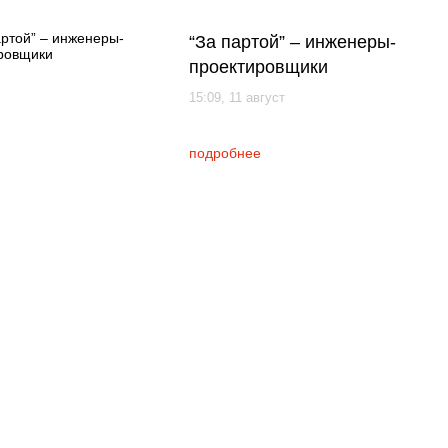
“За партой” – инженеры-
проектировщики
15:09, 11 август
подробнее