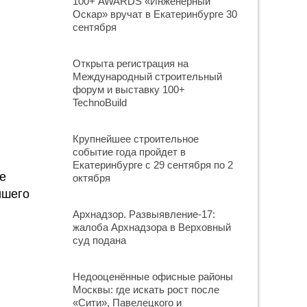
100+ AWARDS «Инженерный
Оскар» вручат в Екатеринбурге 30
сентября
Открыта регистрация на
Международный строительный
форум и выставку 100+
TechnoBuild
Крупнейшее строительное
событие года пройдет в
Екатеринбурге с 29 сентября по 2
е
октября
йшего
Архнадзор. Развыявление-17:
жалоба Архнадзора в Верховный
суд подана
Недооценённые офисные районы
Москвы: где искать рост после
«Сити», Павелецкого и