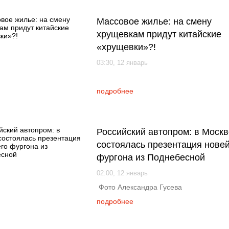
Массовое жилье: на смену
хрущевкам придут китайские
«хрущевки»?!
03:30, 12 январь
подробнее
Российский автопром: в Москв
состоялась презентация нове
фургона из Поднебесной
02:00, 12 январь
Фото Александра Гусева
подробнее