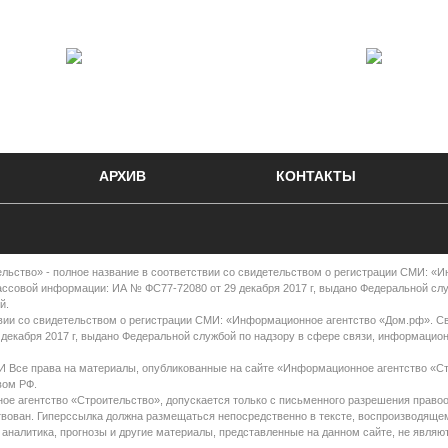
АРХИВ
КОНТАКТЫ
во» - полное название в соответствии со свидетельством о регистрации СМИ: «
ассовой информации: ИА № ФС77-72080 от 29 декабря 2017 г, выдано Федеральной сл
й.
вии со свидетельством о регистрации СМИ: «Информационное агентство «Дом.рф». С
декабря 2017 г, выдано Федеральной службой по надзору в сфере связи, информацио
права на материалы, опубликованные на сайте «Информационное агентство «Ст
вом РФ.
е агентство «Строительство», допускается только с письменного разрешения правоо
ствован. Гиперссылка должна размещаться непосредственно в тексте, воспроизводяще
 аналитика, прогнозы и другие материалы, представленные на данном сайте, не являю