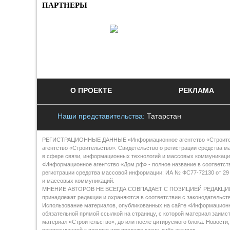
ПАРТНЕРЫ
О ПРОЕКТЕ
РЕКЛАМА
Наши представительства:
Татарстан
РЕГИСТРАЦИОННЫЕ ДАННЫЕ «Информационное агентство «Строительст
агентство «Строительство». Свидетельство о регистрации средства м
в сфере связи, информационных технологий и массовых коммуникаци
«Информационное агентство «Дом.рф» - полное название в соответст
регистрации средства массовой информации: ИА № ФС77-72130 от 29 
и массовых коммуникаций.
МНЕНИЕ АВТОРОВ НЕ ВСЕГДА СОВПАДАЕТ С ПОЗИЦИЕЙ РЕДАКЦИИ Все 
принадлежат редакции и охраняются в соответствии с законодательст
Использование материалов, опубликованных на сайте «Информационно
обязательной прямой ссылкой на страницу, с которой материал заим
материал «Строительство», до или после цитируемого блока. Новости,