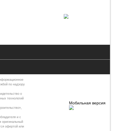
Информационное
ужбой по надзору
видетельство о
нных технологий
Мобильная версия
роительство»,
бладателя и с
м оригинальный
тся офертой или