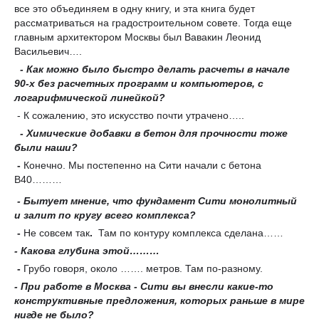
все это объединяем в одну книгу, и эта книга будет
рассматриваться на градостроительном совете. Тогда еще
главным архитектором Москвы был Вавакин Леонид
Васильевич….
- Как можно было быстро делать расчеты в начале
90-х без расчетных программ и компьютеров, с
логарифмической линейкой?
- К сожалению, это искусство почти утрачено…..
- Химические добавки в бетон для прочности тоже
были наши?
-
Конечно. Мы постепенно на Сити начали с бетона
B40………
- Бытует мнение, что фундамент Сити монолитный
и залит по кругу всего комплекса?
-
Не совсем так
.
Там по контуру комплекса сделана……
- Какова глубина этой
………
-
Грубо говоря, около ……. метров. Там по-разному.
- При работе в Москва - Сити вы внесли какие-то
конструктивные предложения, которых раньше в мире
нигде не было?