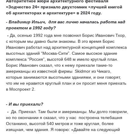
Авторитетное жюри архитектурного фестиваля
«Зодчество 24» признало двухтомник «лучшей книгой
об архитекторах и архитектуре» в 2024 году.
-
Владимир Ильич,
д
ля вас лично началась работа над
проектом в 1992 году?
-
Да, осенью 1992 года мне позвонил Борис Иванович Тхор,
с которым мы давно были знакомы. В это время Борис
Иванович работал над архитектурной концепцией комплекса
высотных зданий “Москва-Сити”. Самое высокое здание
комплекса “Россия”, высотой 648 м имело круглый план.
Борис Иванович сказал, что к нему приехали такие-то
американцы из известной фирмы Skidmor из Чикаго,
которые занимаются высотными зданиями, и они говорят,
что им не нравится круглый план и он просит меня приехать
в Моспроект 2.
- И вы приехали?
-
Да. Приехал. Там были и американцы. Мы долго говорили,
но по окончании я сказал, что у нас построена телебашня
Останкино, высотой 540 метров и тоже круглая, более
изящная, чем здания. Я говорю: «Давайте на следующий