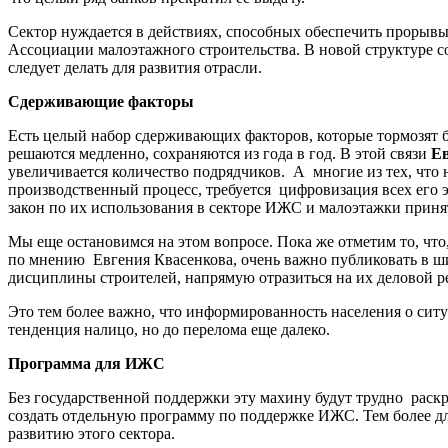
Сектор нуждается в действиях, способных обеспечить прорывы
Ассоциации малоэтажного строительства. В новой структуре с
следует делать для развития отрасли.
Сдерживающие факторы
Есть целый набор сдерживающих факторов, которые тормозят бо
решаются медленно, сохраняются из года в год. В этой связи
Ев
увеличивается количество подрядчиков. А многие из тех, что 
производственный процесс, требуется цифровизация всех его
закон по их использования в секторе ИЖС и малоэтажки приня
Мы еще остановимся на этом вопросе. Пока же отметим то, что
по мнению Евгения Квасенкова, очень важно публиковать в ш
дисциплины строителей, напрямую отразиться на их деловой р
Это тем более важно, что информированность населения о сит
тенденция налицо, но до перелома еще далеко.
Программа для ИЖС
Без государственной поддержки эту махину будут трудно рас
создать отдельную программу по поддержке ИЖС. Тем более дл
развитию этого сектора.