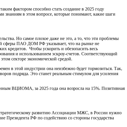
аким фактором способно стать создание в 2025 году
и знаниям в этом вопросе, которые понимают, какие шаги
ства. Но самое плохое даже не это, а то, что эти проблемы
ой сферы ПАО ДОМ РФ указывает, что на рынке не
ких кредитов. Чтобы ускорить и обезопасить весь
рования и использованием эскроу-счетов. Соответствующий
 этом секторе экономической средой.
емен в этой индустрии она неизбежно будет тормозиться. Так,
оров подряда. Это станет реальным стимулом для усиления
данным ВЦИОМА, за 2025 года она возросла на 15%. Позитивная
 стратегическому развитию Ассоциации МЖС, в России нужно
ние Президента РФ по содействию со стороны государства