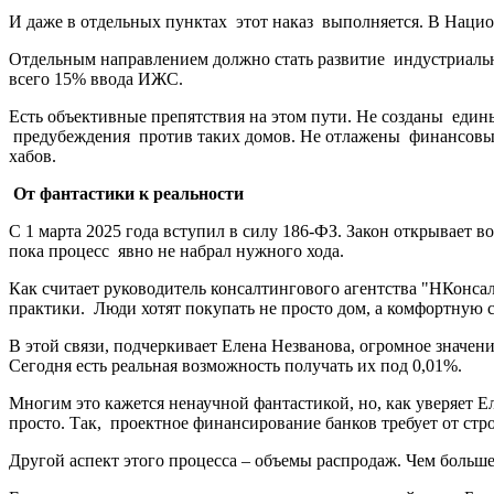
И даже в отдельных пунктах этот наказ выполняется. В Нац
Отдельным направлением должно стать развитие индустриальны
всего 15% ввода ИЖС.
Есть объективные препятствия на этом пути. Не созданы един
предубеждения против таких домов. Не отлажены финансовые 
хабов.
От фантастики к реальности
С 1 марта 2025 года вступил в силу 186-ФЗ. Закон открывает 
пока процесс явно не набрал нужного хода.
Как считает руководитель консалтингового агентства "НКонса
практики. Люди хотят покупать не просто дом, а комфортную с
В этой связи, подчеркивает Елена Незванова, огромное значен
Сегодня есть реальная возможность получать их под 0,01%.
Многим это кажется ненаучной фантастикой, но, как уверяет Ел
просто. Так, проектное финансирование банков требует от стр
Другой аспект этого процесса – объемы распродаж. Чем больше