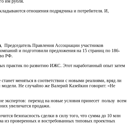
го им рубля.
 складываются отношения подрядчика и потребителя. И,
н
, Председатель Правления Ассоциации участников
омпаний и подготовили предложения на 15 страниц по 186-
во РФ.
чных практик по развитию ИЖС. Этот наработанный опыт затем
станет меняться в соответствии с новыми реалиями, вряд ли
й модели. Не случайно же Валерий Казейкин говорит: «Не
ие экспертов: переход на новые условия принесет пользу всем
 них увеличатся продажи.
ится безопасность сделки в силу того, что сумма до 10 млн
ома из проверенных и востребованных типовых проектных