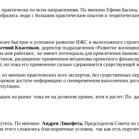
 практически по всем направлениям. По мнению Ефима Басина, т
обрались люди с большим практическим опытом и теоритическим
лее быстрое и успешное развитие ИЖС и малоэтажного строитель
гений Квасенков
, директор подразделения «Развитие жилищн
на нем работают, не имеют потенциала для привлечения банковс
 этапов, расширение применения механизма проектного финанси
т, но пока его применение сильно сдерживается существующей в
, по мнению практических всех экспертов, без существенных пер
ироком доступе информацию о своевременном выполнении догов
епутации.
уации на рынке пока не на должном уровне, хотя и растет. По 
крутить. По мнению
Андрея Ликефета,
Председателя Совета по
я этого сложились благоприятные условия, так как есть поруче