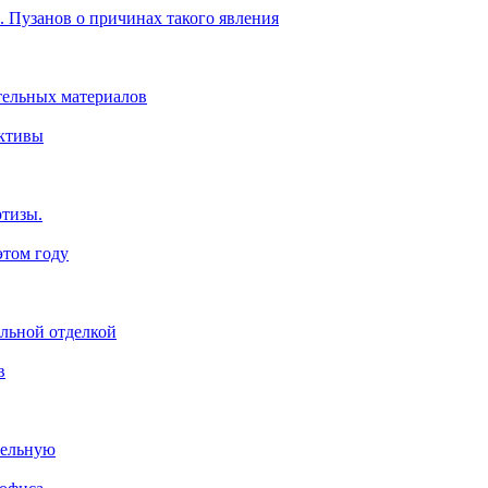
. Пузанов о причинах такого явления
тельных материалов
ективы
ртизы.
этом году
ельной отделкой
в
тельную