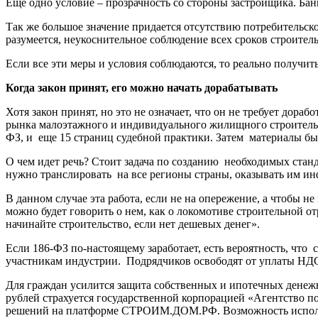
Еще одно условие – прозрачность со стороны застройщика. Ба
Так же большое значение придается отсутствию потребительско
разумеется, неукоснительное соблюдение всех сроков строител
Если все эти меры и условия соблюдаются, то реально получить
Когда закон принят, его можно начать дорабатывать
Хотя закон принят, но это не означает, что он не требует дораб
рынка малоэтажного и индивидуального жилищного строительс
ФЗ, и еще 15 страниц судебной практики. Затем материалы б
О чем идет речь? Стоит задача по созданию необходимых стан
нужно транслировать на все регионы страны, оказывать им 
В данном случае эта работа, если не на опережение, а чтобы
можно будет говорить о нем, как о локомотиве строительной 
начинайте строительство, если нет дешевых денег».
Если 186-ФЗ по-настоящему заработает, есть вероятность, чт
участникам индустрии. Подрядчиков освободят от уплаты НДС
Для граждан усилится защита собственных и ипотечных денежны
рублей страхуется государственной корпорацией
«Агентство п
решений на платформе СТРОИМ.ДОМ.РФ. Возможность исполь