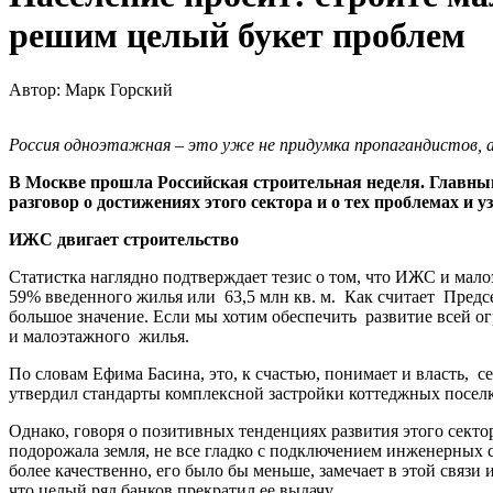
решим целый букет проблем
Автор: Марк Горский
Россия одноэтажная – это уже не придумка пропагандистов, а
В Москве прошла Российская строительная неделя. Главны
разговор о достижениях этого сектора и о тех проблемах и
ИЖС двигает строительство
Статистка наглядно подтверждает тезис о том, что ИЖС и ма
59% введенного жилья или 63,5 млн кв. м. Как считает Пред
большое значение. Если мы хотим обеспечить развитие всей о
и малоэтажного жилья.
По словам Ефима Басина, это, к счастью, понимает и власть, 
утвердил стандарты комплексной застройки коттеджных поселк
Однако, говоря о позитивных тенденциях развития этого сектор
подорожала земля, не все гладко с подключением инженерных 
более качественно, его было бы меньше, замечает в этой связи
что целый ряд банков прекратил ее выдачу.