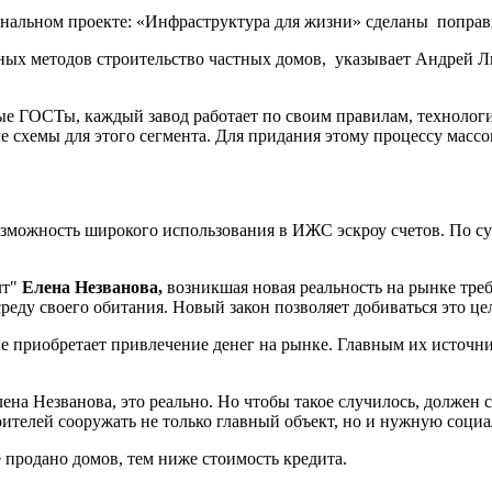
иональном проекте: «Инфраструктура для жизни» сделаны попр
х методов строительство частных домов, указывает Андрей Лик
ые ГОСТы, каждый завод работает по своим правилам, технологи
схемы для этого сегмента. Для придания этому процессу массо
возможность широкого использования в ИЖС эскроу счетов. По су
лт"
Елена Незванова,
возникшая новая реальность на рынке тр
реду своего обитания. Новый закон позволяет добиваться это це
ие приобретает привлечение денег на рынке. Главным их источн
ена Незванова, это реально. Но чтобы такое случилось, должен с
оителей сооружать не только главный объект, но и нужную соци
 продано домов, тем ниже стоимость кредита.