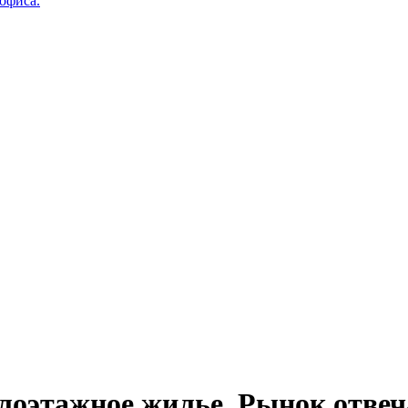
 офиса.
лоэтажное жилье. Рынок отвеча