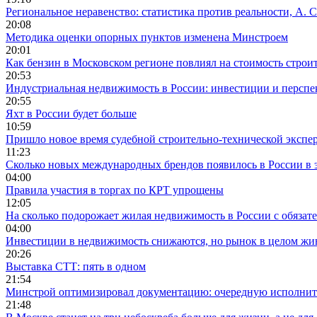
Региональное неравенство: статистика против реальности, А. С
20:08
Методика оценки опорных пунктов изменена Минстроем
20:01
Как бензин в Московском регионе повлиял на стоимость строи
20:53
Индустриальная недвижимость в России: инвестиции и персп
20:55
Яхт в России будет больше
10:59
Пришло новое время судебной строительно-технической экспе
11:23
Сколько новых международных брендов появилось в России в 
04:00
Правила участия в торгах по КРТ упрощены
12:05
На сколько подорожает жилая недвижимость в России с обязат
04:00
Инвестиции в недвижимость снижаются, но рынок в целом жи
20:26
Выставка СТТ: пять в одном
21:54
Минстрой оптимизировал документацию: очередную исполни
21:48