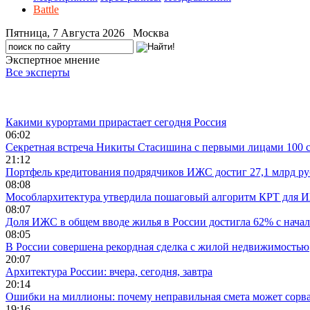
Battle
Пятница, 7 Августа 2026 Москва
Экспертное мнение
Все эксперты
Лента новостей
Какими курортами прирастает сегодня Россия
06:02
Секретная встреча Никиты Стасишина с первыми лицами 100 
21:12
Портфель кредитования подрядчиков ИЖС достиг 27,1 млрд р
08:08
Мособлархитектура утвердила пошаговый алгоритм КРТ для 
08:07
Доля ИЖС в общем вводе жилья в России достигла 62% с начал
08:05
В России совершена рекордная сделка с жилой недвижимостью
20:07
Архитектура России: вчера, сегодня, завтра
20:14
Ошибки на миллионы: почему неправильная смета может сорва
19:16