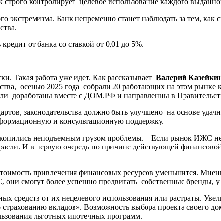
нк строго контролирует целевое использование каждого выданно
го экстремизма. Банк непременно станет наблюдать за тем, как
ьства.
 кредит от банка со ставкой от 0,01 до 5%.
отки. Такая работа уже идет. Как рассказывает
Валерий Казейки
тва, осенью 2025 года собрали 20 работающих на этом рынке к
ыли доработаны вместе с ДОМ.РФ и направленны в Правительст
дартов, законодательства должно быть улучшено на основе уда
информационную и консультационную поддержку.
 не копились неподъемным грузом проблемы. Если рынок ИЖС не 
отрасли. И в первую очередь по причине действующей финансово
о стоимость привлечения финансовых ресурсов уменьшится. Мнен
, они смогут более успешно продвигать собственные бренды, у
х средств от их нецелевого использования или растраты. Увелич
о страхованию вкладов». Возможность выбора проекта своего д
зования льготных ипотечных программ.