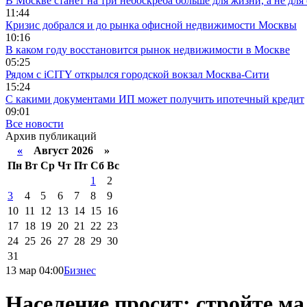
В Москве станет на три небоскреба больше для жизни, а не для
11:44
Кризис добрался и до рынка офисной недвижимости Москвы
10:16
В каком году восстановится рынок недвижимости в Москве
05:25
Рядом с iCITY открылся городской вокзал Москва-Сити
15:24
С какими документами ИП может получить ипотечный кредит
09:01
Все новости
Архив публикаций
«
Август 2026 »
Пн
Вт
Ср
Чт
Пт
Сб
Вс
1
2
3
4
5
6
7
8
9
10
11
12
13
14
15
16
17
18
19
20
21
22
23
24
25
26
27
28
29
30
31
13 мар 04:00
Бизнес
Население просит: стройте ма