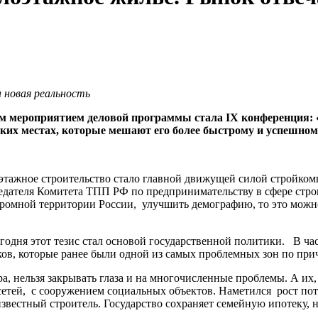
 новая реальность
м мероприятием деловой программы стала IX конференция: 
 узких местах, которые мешают его более быстрому и успешно
лоэтажное строительство стало главной движущей силой стройк
седателя Комитета ТПП РФ по предпринимательству в сфере стр
громной территории России, улучшить демографию, то это можно
сегодня этот тезис стал основой государственной политики. В ч
ов, которые ранее были одной из самых проблемных зон по при
а, нельзя закрывать глаза и на многочисленные проблемы. А их, 
сетей, с сооружением социальных объектов. Наметился рост пот
 известный строитель. Государство сохраняет семейную ипотеку, 