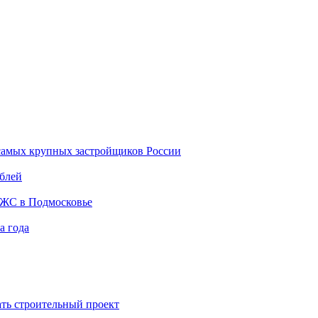
самых крупных застройщиков России
ублей
ИЖС в Подмосковье
а года
ть строительный проект