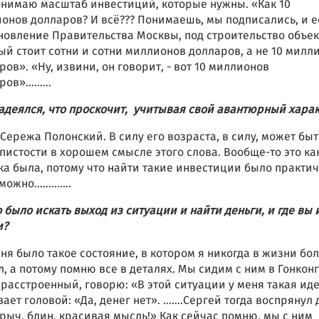
онимаю масштаб инвестиций, которые нужны. «Как 10
онов долларов? И всё??? Понимаешь, мы подписались, и е
новление Правительства Москвы, под строительство объек
ый стоит сотни и сотни миллионов долларов, а не 10 милл
ров». «Ну, извини, он говорит, - вот 10 миллионов
аров»………
надеялся, что проскочит, учитывая свой авантюрный хара
 Сережа Полонский. В силу его возраста, в силу, может быт
пистости в хорошем смысле этого слова. Вообще-то это ка
ка была, потому что найти такие инвестиции было практи
зможно………….
о было искать выход из ситуации и найти деньги, и где вы 
и?
еня было такое состояние, в котором я никогда в жизни бо
л, а потому помню все в деталях. Мы сидим с ним в Гонконг
 расстроенный, говорю: «В этой ситуации у меня такая ид
вает головой: «Да, денег нет». …….Сергей тогда воспрянул 
рыч, блин, красивая мысль!» Как сейчас помню, мы с ним