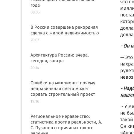
что п
года
милли
08:05
поста
котор
В России совершена рекордная
долла
сделка с жилой недвижимостью
долл
20:07
- Он 
Архитектура России: вчера,
—
Это
сегодня, завтра
нахра
20:14
рулет
нево
Ошибки на миллионы: почему
- Над
неправильная смета может
сорвать строительный проект
нашл
19:16
- У м
не бы
Региональное неравенство:
такой
статистика против реальности, А.
Он ки
С. Пузанов о причинах такого
«Анве
явления