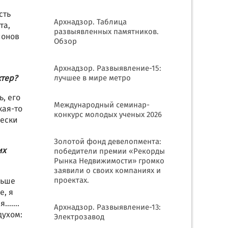
сть
Архнадзор. Таблица
та,
развыявленных памятников.
ионов
Обзор
Архнадзор. Развыявление-15:
ктер?
лучшее в мире метро
ь, его
Международный семинар-
кая-то
конкурс молодых ученых 2026
чески
Золотой фонд девелопмента:
их
победители премии «Рекорды
Рынка Недвижимости» громко
заявили о своих компаниях и
проектах.
льше
е, я
ея…….
Архнадзор. Развыявление-13:
духом:
Электрозавод