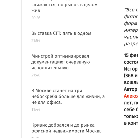
снижаются, но рынок в целом
*Все 
жив
фотог
20:26
форме
интер
Выставка СТТ: пять в одном
частн
21:54
разре
15 фе
Минстрой оптимизировал
документацию: очередную
состо
исполнительную
Истор
21:48
(368 
вошли
Автор
В Москве станет на три
Алекс
небоскреба больше для жизни, а
не для офиса.
лет, 
себе 
11:44
тольк
в кон
Кризис добрался и до рынка
офисной недвижимости Москвы