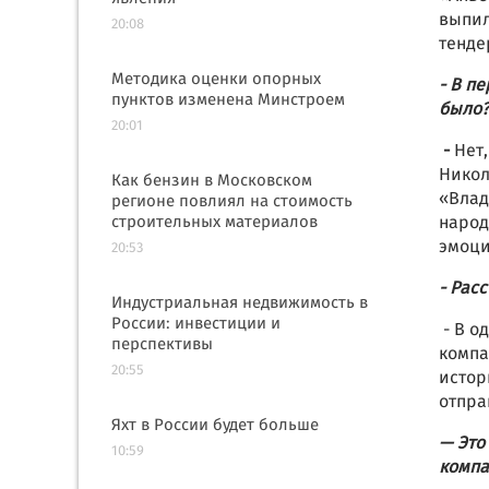
выпил
20:08
тенде
Методика оценки опорных
- В п
пунктов изменена Минстроем
было?
20:01
-
Нет
Никол
Как бензин в Московском
«Влад
регионе повлиял на стоимость
строительных материалов
народ
эмоци
20:53
- Рас
Индустриальная недвижимость в
России: инвестиции и
- В о
перспективы
компа
20:55
истор
отпр
Яхт в России будет больше
— Это
10:59
компа