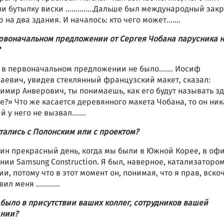
и бутылку виски …………..Дальше был международный зак
р на два здания. И началось: кто чего может…….
ервоначальном предложении от Сергея Чобана парусника 
, в первоначальном предложении не было……. Иосиф
аевич, увидев стеклянный французский макет, сказал:
имир Анверович, ты понимаешь, как его будут называть зд
е?» Что же касается деревянного макета Чобана, то он ни
й у него не вызвал…….
стались с Полонским или с проектом?
дин прекрасный день, когда мы были в Южной Корее, в оф
нии Samsung Construction. Я был, наверное, катализатором
ии, потому что в этот момент он, понимая, что я прав, вско
авил меня …………
 было в присутствии ваших коллег, сотрудников вашей
нии?