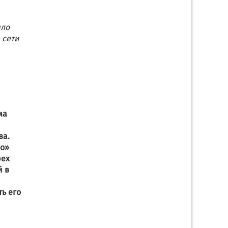
ыло
 сети
ма
ва.
во»
рех
 в
ть его