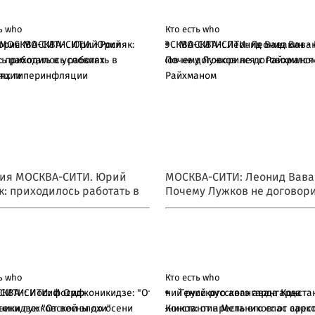
ь who
Кто есть who
ория МОСКВА-СИТИ. Юрий
МОСКВА-СИТИ: Леонид Вавак
: приходилось работать в
Почему Лужков не договорился
иях гиперинфляции
Райхманом
ия МОСКВА-СИТИ. Юрий
МОСКВА-СИТИ: Леонид Вава
к: приходилось работать в
Почему Лужков не договори
иях гиперинфляции
Райхманом
ь who
Кто есть who
КВА-СИТИ: Иосиф
Гений русского авангарда
икидзе: "От весны до осени
Константин Мельников: от арест