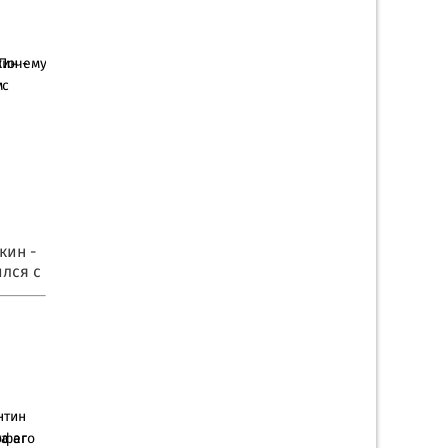
ин -
 с
кин -
лся с
а его