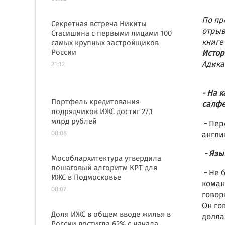
По пр
Секретная встреча Никиты
отрыв
Стасишина с первыми лицами 100
книге
самых крупных застройщиков
России
Истор
Адика
21:12
- На 
Портфель кредитования
салфе
подрядчиков ИЖС достиг 27,1
млрд рублей
-
Пер
08:08
англи
- Язы
Мособлархитектура утвердила
пошаговый алгоритм КРТ для
-
Не б
ИЖС в Подмосковье
коман
08:07
говор
Он го
Доля ИЖС в общем вводе жилья в
долла
России достигла 62% с начала