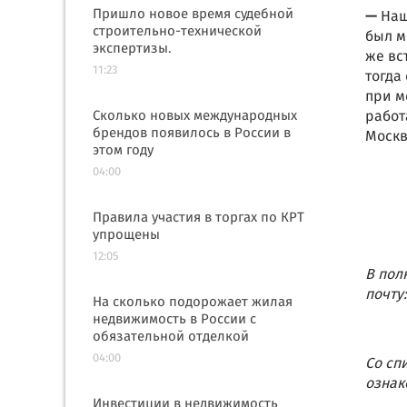
Пришло новое время судебной
—
Наш
строительно-технической
был м
экспертизы.
же вс
11:23
тогда
при м
Сколько новых международных
работ
брендов появилось в России в
Москв
этом году
04:00
Правила участия в торгах по КРТ
упрощены
12:05
В пол
почту
На сколько подорожает жилая
недвижимость в России с
обязательной отделкой
04:00
Со сп
ознак
Инвестиции в недвижимость