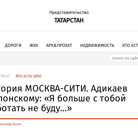
Представительство
ТАТАРСТАН
ДОРОГИ
ЖКХ
АРХ&ПРОЕКТ
НЕДВИЖИМОСТЬ
КТО ЕС
10:47
Кто есть who
тория МОСКВА-СИТИ. Адикаев
лонскому: «Я больше с тобой
ботать не буду…»
ександр Гусев