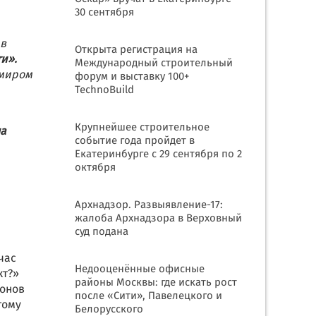
30 сентября
 в
Открыта регистрация на
и».
Международный строительный
имиром
форум и выставку 100+
TechnoBuild
Крупнейшее строительное
на
событие года пройдет в
Екатеринбурге с 29 сентября по 2
октября
Архнадзор. Развыявление-17:
жалоба Архнадзора в Верховный
суд подана
час
Недооценённые офисные
кт?»
районы Москвы: где искать рост
ионов
после «Сити», Павелецкого и
тому
Белорусского