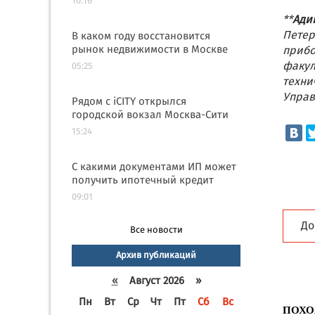
10:16
**
Ади
Петер
В каком году восстановится
рынок недвижимости в Москве
прибо
факул
05:25
техни
Управ
Рядом с iCITY открылся
городской вокзал Москва-Сити
15:24
С какими документами ИП может
получить ипотечный кредит
09:01
До
Все новости
Архив публикаций
«
Август 2026 »
Пн
Вт
Ср
Чт
Пт
Сб
Вс
ПОХО