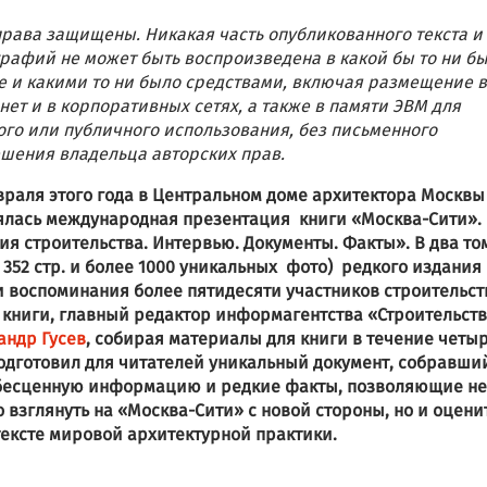
права защищены. Никакая часть опубликованного текста и
рафий не может быть воспроизведена в какой бы то ни б
 и какими то ни было средствами, включая размещение в
нет и в корпоративных сетях, а также в памяти ЭВМ для
ого или публичного использования, без письменного
шения владельца авторских прав.
враля этого года в Центральном доме архитектора Москвы
ялась международная презентация книги «Москва-Сити».
ия строительства. Интервью. Документы. Факты». В два то
и 352 стр. и более 1000 уникальных фото) редкого издания
 воспоминания более пятидесяти участников строительст
 книги, главный редактор информагентства «Строительст
андр Гусев
, собирая материалы для книги в течение четы
подготовил для читателей уникальный документ,
собравший
бесценную информацию и редкие факты, позволяющие не
о взглянуть на «Москва-Сити» с новой стороны, но и оцени
тексте мировой архитектурной практики.