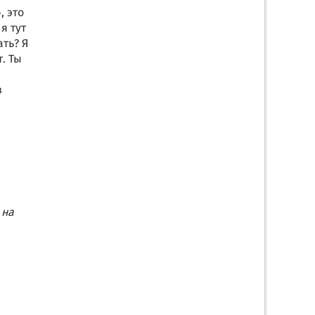
, это
я тут
ать? Я
. Ты
в
 на