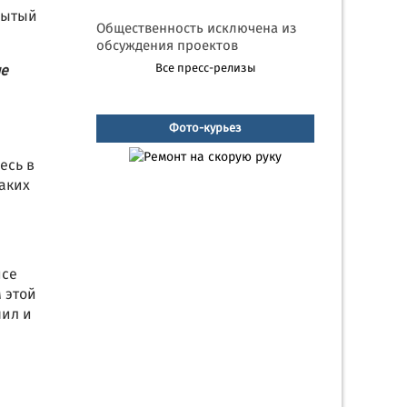
рытый
Общественность исключена из
обсуждения проектов
Все пресс-релизы
не
Фото-курьез
есь в
каких
исе
 этой
чил и