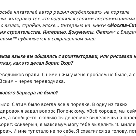
осьбе читателей автор решил опубликовать на портале
ки интервью тех, кто поделился своими воспоминаниями
 о людях, стройке, эпохе…
Интервью из книги
«Москва-Сит
ия строительства. Интервью. Документы. Факты»
* с Влад
евым** публикуется в сокращенном виде.
каком языке вы общались с архитекторами, или рисовали 
тках, как это делал Борис Тхор?
еводчиков брали. С немецким у меня проблем не было, а с
йским – через переводчика.
кового барьера не было?
ыло. С этим было всегда все в порядке. В одну из таких
дировок я задал вопрос Полонскому. «Всё хорошо, мы сей
им, а вообще-то, сколько ты денег мне выделяешь на прое
ворит: «Анверыч, я максимум могу тебе выделить 10 милл
ров». И мне тут стало не по себе. Я схватился за голову, по