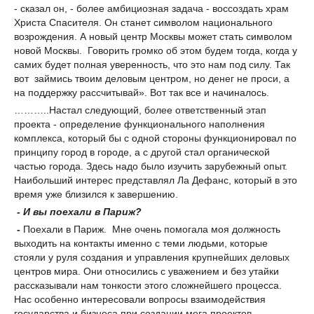
- сказал он, - более амбициозная задача - воссоздать храм
Христа Спасителя. Он станет символом национального
возрождения. А новый центр Москвы может стать символом
новой Москвы. Говорить громко об этом будем тогда, когда у
самих будет полная уверенность, что это нам под силу. Так
вот займись твоим деловым центром, но денег не проси, а
на поддержку рассчитывай». Вот так все и начиналось.
………..Настал следующий, более ответственный этап
проекта - определение функционального наполнения
комплекса, который бы с одной стороны функционировал по
принципу город в городе, а с другой стал органической
частью города. Здесь надо было изучить зарубежный опыт.
Наибольший интерес представлял Ла Дефанс, который в это
время уже близился к завершению.
- И вы поехали в Париж?
-
Поехали в Париж. Мне очень помогала моя должность
выходить на контакты именно с теми людьми, которые
стояли у руля создания и управления крупнейших деловых
центров мира. Они относились с уважением и без утайки
рассказывали нам тонкости этого сложнейшего процесса.
Нас особенно интересовали вопросы взаимодействия
государства и бизнеса при создании мега проектов