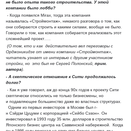
не было опыта такого строительства. У этой
компании было лобби?
- Когда появился Мirах, тогда эта компания
называлась «Строймонтаж», никакого разговора о том, как
они собираются строить и какими силами, вообще не было.
Говорили о том, как компания собирается реализовать этот
сложнейший проект…..
(О том, кто и как действительно вел переговоры с
Орджоникидзе от имени компании «Строймонтаж»,
читатель узнает из интервью с другим участником
стройки, но это был не Сергей Полонский,
прим.
автора
).
- А скептическое отношение к Сити продолжалось
долго?
- Как я уже говорил, аж до конца 90х годов к проекту Сити
скептически относились не только бизнесмены, но
и подавляющее большинство даже во властных структурах.
Одним из первых инвесторов в Москве был г-
н Сэйдзи Цуцуми с корпорацией «Сейбо Сэзон». Он
инвестировал в 1993 году 35 млн. долларов в строительство
Японского бизнес центра на Саввинской набережной. Когда
он в 1995 году приехал на открытие бизнес центра, мы