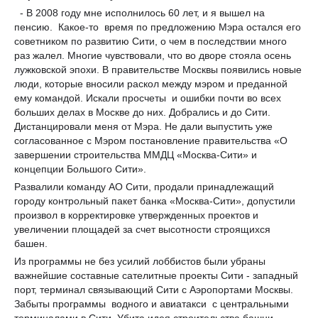
- В 2008 году мне исполнилось 60 лет, и я вышел на
пенсию. Какое-то время по предложению Мэра остался его
советником по развитию Сити, о чем в последствии много
раз жалел. Многие чувствовали, что во дворе стояла осень
лужковской эпохи. В правительстве Москвы появились новые
люди, которые вносили раскол между мэром и преданной
ему командой. Искали просчеты и ошибки почти во всех
больших делах в Москве до них. Добрались и до Сити.
Дистанцировали меня от Мэра. Не дали выпустить уже
согласованное с Мэром постановление правительства «О
завершении строительства ММДЦ «Москва-Сити» и
концепции Большого Сити».
Развалили команду АО Сити, продали принадлежащий
городу контрольный пакет банка «Москва-Сити», допустили
произвол в корректировке утвержденных проектов и
увеличении площадей за счет высотности строящихся
башен.
Из программы не без усилий лоббистов были убраны
важнейшие составные сателитные проекты Сити - западный
порт, терминал связывающий Сити с Аэропортами Москвы.
Забыты программы водного и авиатакси с центральными
терминалами в Сити. Убита идея строительства башни