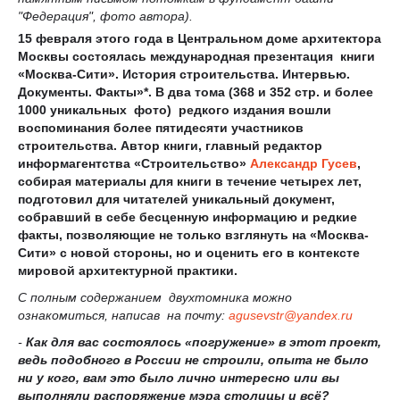
"Федерация", фото автора).
15 февраля этого года в Центральном доме архитектора
Москвы состоялась международная презентация книги
«Москва-Сити». История строительства. Интервью.
Документы. Факты»*. В два тома (368 и 352 стр. и более
1000 уникальных фото) редкого издания вошли
воспоминания более пятидесяти участников
строительства. Автор книги, главный редактор
информагентства «Строительство»
Александр Гусев
,
собирая материалы для книги в течение четырех лет,
подготовил для читателей уникальный документ,
собравший в себе бесценную информацию и редкие
факты, позволяющие не только взглянуть на «Москва-
Сити» с новой стороны, но и оценить его в контексте
мировой архитектурной практики.
С полным содержанием двухтомника можно
ознакомиться, написав на почту:
agusevstr
@
yandex
.
ru
-
Как для вас состоялось «погружение» в этот проект,
ведь подобного в России не строили, опыта не было
ни у кого, вам это было лично интересно или вы
выполняли распоряжение мэра столицы и всё?