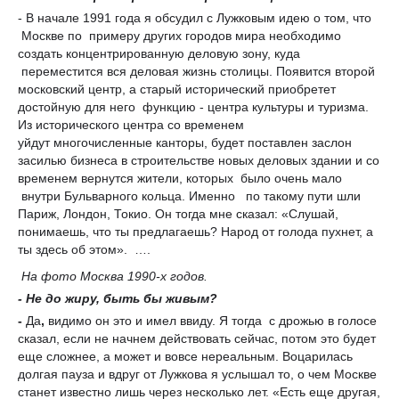
- В начале 1991 года я обсудил с Лужковым идею о том, что
Москве по примеру других городов мира необходимо
создать концентрированную деловую зону, куда
переместится вся деловая жизнь столицы. Появится второй
московский центр, а старый исторический приобретет
достойную для него функцию - центра культуры и туризма.
Из исторического центра со временем
уйдут многочисленные канторы, будет поставлен заслон
засилью бизнеса в строительстве новых деловых здании и со
временем вернутся жители, которых было очень мало
внутри Бульварного кольца. Именно по такому пути шли
Париж, Лондон, Токио. Он тогда мне сказал: «Слушай,
понимаешь, что ты предлагаешь? Народ от голода пухнет, а
ты здесь об этом». ….
На фото Москва 1990-х годов.
- Не до жиру, быть бы живым?
-
Да
,
видимо он это и имел ввиду. Я тогда с дрожью в голосе
сказал, если не начнем действовать сейчас, потом это будет
еще сложнее, а может и вовсе нереальным. Воцарилась
долгая пауза и вдруг от Лужкова я услышал то, о чем Москве
станет известно лишь через несколько лет. «Есть еще другая,