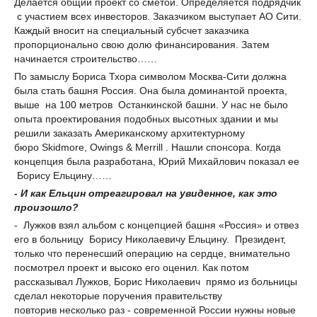
Делается общий проект со сметой. Определяется подрядчик
с участием всех инвесторов. Заказчиком выступает АО Сити.
Каждый вносит на специальный субсчет заказчика
пропорционально свою долю финансирования. Затем
начинается строительство……
По замыслу Бориса Тхора символом Москва-Сити должна
была стать башня Россия. Она была доминантой проекта,
выше на 100 метров Останкинской башни. У нас не было
опыта проектирования подобных высотных здании и мы
решили заказать Американскому архитектурному
бюро Skidmore, Owings & Merrill . Нашли спонсора. Когда
концепция была разработана, Юрий Михайлович показал ее
Борису Ельцину……
- И как Ельцин отреагировал на увиденное, как это
произошло?
- Лужков взял альбом с концепцией башня «Россия» и отвез
его в больницу Борису Николаевичу Ельцину. Президент,
только что перенесший операцию на сердце, внимательно
посмотрел проект и высоко его оценил. Как потом
рассказывал Лужков, Борис Николаевич прямо из больницы
сделал некоторые поручения правительству
повторив несколько раз - современной России нужны новые