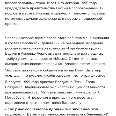
послов западных стран. И вот 1-го декабря 1995 года
председатель правительства России в сопровождении 12
послов в месте с Лужковым заложили капсулу с письмом
потомкам, сделали заявление для прессы с поддержкой
проекта.
Через некоторое время после этого события меня включили
в состав Российской делегации на очередное заседание
российско-американской комиссии «Гор-Черномырдин».
Будучи в Америке Черномырдин несколько раз с разных
трибун упомянул о проекте «Москва-Сити» и призвал
американских инвесторов принять участие в этом проекте.
Это было важнейшим событием в жизни Сити. Весь мир
услышал, что русские у себя затевают что то грандиозное.
В августе 1999 года приехал Владимир Путин. Тогда
Владимир Владимирович был исполняющим обязанности
премьер-министра, Мы были знакомы с ним еще по С.
Петербургу. Я позвонил и пригласил его посетить
церемонию открытия памятника Багратиону…….
- Как у вас состоялось прощание с этой великой
стройкой. Было чувство сожаления или облегчения?