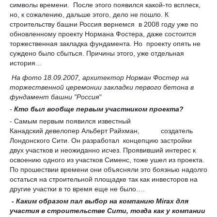
символы времени. После этого появился какой-то всплеск,
но, к сожалению, дальше этого, дело не пошло. К
строительству башни Россия вернемся в 2008 году уже по
обновленному проекту Нормана Фостера, даже состоится
торжественная закладка фундамента. Но проекту опять не
суждено было сбыться. Причины этого, уже отдельная
история…
На фото 18.09.2007, архитектор Норман Фостер на
торжественной церемонии закладки первого бетона в
фундамент башни "Россия"
-
Кто был вообще первым участником проекта?
- Самым первым появился известный
Канадский девелопер Альберт Райхман, создатель
Лондонского Сити. Он разработал концепцию застройки
двух участков и неожиданно исчез. Проявивший интерес к
освоению одного из участков Сименс, тоже ушел из проекта.
По прошествии времени они объясняли это боязнью надолго
остаться на строительной площадке так как инвесторов на
другие участки в то время еще не было….
- Каким образом пал выбор на компанию
М
ir
ах
для
участия в строительстве Сити, тогда как у компании