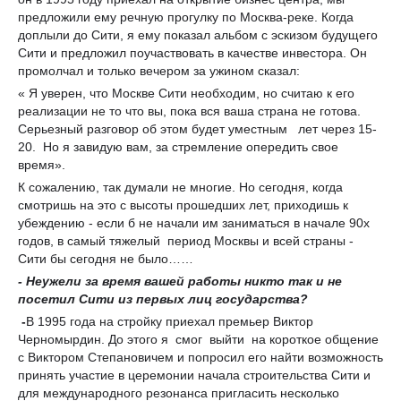
предложили ему речную прогулку по Москва-реке. Когда
доплыли до Сити, я ему показал альбом с эскизом будущего
Сити и предложил поучаствовать в качестве инвестора. Он
промолчал и только вечером за ужином сказал:
« Я уверен, что Москве Сити необходим, но считаю к его
реализации не то что вы, пока вся ваша страна не готова.
Серьезный разговор об этом будет уместным лет через 15-
20. Но я завидую вам, за стремление опередить свое
время».
К сожалению, так думали не многие. Но сегодня, когда
смотришь на это с высоты прошедших лет, приходишь к
убеждению - если б не начали им заниматься в начале 90х
годов, в самый тяжелый период Москвы и всей страны -
Сити бы сегодня не было……
- Неужели за время вашей работы никто так и не
посетил Сити из первых лиц государства?
-
В 1995 года на стройку приехал премьер Виктор
Черномырдин. До этого я смог выйти на короткое общение
с Виктором Степановичем и попросил его найти возможность
принять участие в церемонии начала строительства Сити и
для международного резонанса пригласить несколько