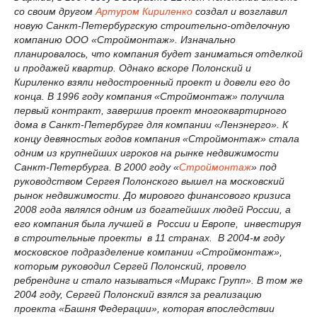
со своим другом
Артуром Кириленко
создал и возглавил
новую Санкт-Петербургскую строительно-отделочную
компанию ООО «Строймонтаж». Изначально
планировалось, что компания будет заниматься отделкой
и продажей квартир. Однако вскоре Полонский и
Кириленко взяли недостроенный проект и довели его до
конца. В 1996 году компания «Строймонтаж» получила
первый контракт, завершив проект многоквартирного
дома в Санкт-Петербурге для компании «Ленэнерго». К
концу девяностых годов компания «Строймонтаж» стала
одним из крупнейших игроков на рынке недвижимости
Санкт-Петербурга.
В 2000 году «
Строймонтаж
» под
руководством Сергея Полонского вышел на московский
рынок недвижимости.
До мирового финансового кризиса
2008 года являлся одним из богатейших людей России, а
его компания была лучшей в России и Европе, инвестируя
в строительные проекты в 11 странах. В 2004-м году
московское подразделение компании «Строймонтаж»,
которым руководил Сергей Полонский, провело
ребрендинг и стало называться «Миракс Групп». В том же
2004 году, Сергей Полонский взялся за реализацию
проекта «Башня Федерации», которая впоследствии