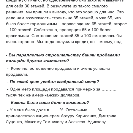
для себя 30 этажей. В результате их такого смелого
решения, мы пришли к выводу, что это хорошо для нас. Это
дало нам возможность строить не 35 этажей, а уже 65, что
было более гармоничным – первое здание 65 этажей, второе
– 100 этажей. Собственно, пропорция 65 и 100 более
правильная. Соотношение этажей 35 и 100 смотрелось бы
очень странно. Мы тогда получили кредит, по – моему, под
………
- Вы параллельно строительству башни продавали
площади другим компаниям?
-
Конечно, естественно продавали и очень успешно
продавали.
-
По какой цене уходил квадратный метр?
- Один метр площади продавался примерно за ………..
тысяч тех же американских долларов.
- Какова была ваша доля в компании?
-
У меня была доля в …….%. Остальные …….%
принадлежало акционерам Артуру Кириленко, Дмитрию
Луценко, Максиму Темникову и Алексею Адикаеву.