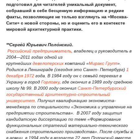
подготовил для читателей уникальный документ,
собравший в себе бесценную информацию и редкие
факты, позволяющие не только взглянуть на «Москва-
Сити» с новой стороны, но и оценить его в контексте
мировой архитектурной практики.
**Серге́й Ю́рьевич Поло́нский.
Российский
предприниматель
, владелец и руководитель в
2004—2011 годах одной из
крупнейших
девелоперских
компаний «
Миракс Групп
».
Родился в Ленинграде (сегодня это Санкт- Петербург)
1
декабря
1972
года. В 1984 году он с семьёй переехал в
Украину в город
Горловку
, где окончил в 1989 году среднюю
школу № 99.
В 2000 году окончил
Санкт-Петербургский
государственный архитектурно-строительный
университет
. Получил квалификацию экономиста-
менеджера по специальности «Экономика и управление на
предприятии строительства». В 2007 году защитил
кандидатскую диссертацию по теме «Формирование
функциональных стратегий материально-технического
снабжения строительного производства». После службы а
в армии,
в 1994 году в возрасте 22 лет Полонский вместе