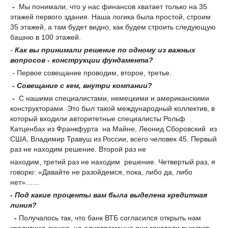
-
Мы понимали, что у нас финансов хватает только на 35
этажей первого здания. Наша логика была простой, строим
35 этажей, а там будет видно, как будем строить следующую
башню в 100 этажей.
-
Как вы принимали решение по одному из важных
вопросов - конструкции фундамента?
- Первое совещание проводим, второе, третье.
- Совещание с кем, внутри компании?
-
С нашими специалистами, немецкими и американскими
конструкторами. Это был такой международный коллектив, в
который входили авторитетные специалисты Рольф
Катценбах из Франкфурта на Майне, Леонид Сборовский из
США, Владимир Травуш из России, всего человек 45. Первый
раз не находим решение. Второй раз не
находим, третий раз не находим решение. Четвертый раз, я
говорю: «Давайте не разойдемся, пока, либо да, либо
нет»……
- Под какие проценты вам была выделена кредитная
линия?
-
Получалось так, что банк ВТБ согласился открыть нам
кредитную линию, но одновременно они захотели выкупить