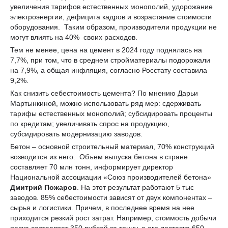
увеличения тарифов естественных монополий, удорожание
электроэнергии, дефицита кадров и возрастание стоимости
оборудования. Таким образом, производители продукции не
могут влиять на 40% своих расходов.
Тем не менее, цена на цемент в 2024 году поднялась на
7,7%, при том, что в среднем стройматериалы подорожали
на 7,9%, а общая инфляция, согласно Росстату составила
9,2%.
Как снизить себестоимость цемента? По мнению Дарьи
Мартынкиной, можно использовать ряд мер: сдерживать
тарифы естественных монополий; субсидировать проценты
по кредитам; увеличивать спрос на продукцию,
субсидировать модернизацию заводов.
Бетон – основной строительный материал, 70% конструкций
возводится из него. Объем выпуска бетона в стране
составляет 70 млн тонн, информирует директор
Национальной ассоциации «Союз производителей бетона»
Дмитрий Пожаров
. На этот результат работают 5 тыс
заводов. 85% себестоимости зависят от двух компонентах –
сырья и логистики. Причем, в последнее время на нее
приходится резкий рост затрат. Например, стоимость добычи
песка составляет 350 рублей за тонну, а его доставка 650