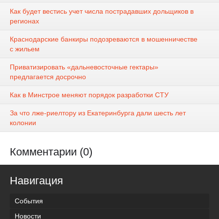
Как будет вестись учет числа пострадавших дольщиков в
регионах
Краснодарские банкиры подозреваются в мошенничестве
с жильем
Приватизировать «дальневосточные гектары»
предлагается досрочно
Как в Минстрое меняют порядок разработки СТУ
За что лже-риелтору из Екатеринбурга дали шесть лет
колонии
Комментарии (0)
Навигация
События
Новости