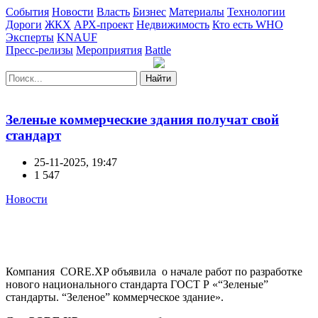
События
Новости
Власть
Бизнес
Материалы
Технологии
Дороги
ЖКХ
АРХ-проект
Недвижимость
Кто есть WHO
Эксперты
KNAUF
Пресс-релизы
Мероприятия
Battle
Найти
Зеленые коммерческие здания получат свой
стандарт
25-11-2025, 19:47
1 547
Новости
Компания
CORE.XP объявила о начале работ по разработке
нового национального стандарта ГОСТ Р «“Зеленые”
стандарты. “Зеленое” коммерческое здание».