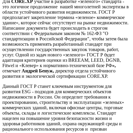
Для
CORE.XP
участие в разработке «зеленого» стандарта -
это логичное продолжение нашей многолетней экспертизы в
области устойчивого развития недвижимости. ГОСТ Р
предполагает закрепление термина «зеленое» коммерческое
здание», которое сейчас отсутствует на рынке недвижимости.
Написание документа будет происходить в строгом
соответствии с Федеральным законом № 162-ФЗ "О
стандартизации в Российской Федерации", чтобы затем была
возможность применять разработанный стандарт при
осуществлении государственных закупок товаров, работ,
услуг. Одной из задач нового «зеленого» ГОСТ Р будет
адаптация критериев оценки из BREEAM, LEED, DGNB,
Fitwel и «Клевер» к нормативно-технической базе РФ
»
,
отмечает
Андрей Бенуж,
директор отдела устойчивого
развития и экологической сертификации CORE.XP.
Данный ГОСТ Р станет ключевым инструментом для
развития ESG - подходов для коммерческих объектов
недвижимости в России. Он определит требования к
проектированию, строительству и эксплуатации «зеленых»
коммерческих зданий, включая офисные центры, торговые
объекты, склады и логистические комплексы. Стандарт
нацелен на повышение уровня безопасности жизни и
здоровья работников зданий, охрана окружающей среды и
рационального использования ресурсов и призван