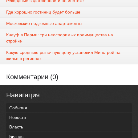
Рекордные задолженности по ипотеке
Где хороших гостиниц будет больше
Московские подземные апартаменты
Кнауф в Перми: три неоспоримых преимущества на
стройке
Какую среднюю рыночную цену установил Минстрой на
жилье в регионах
Комментарии (0)
Навигация
События
Новости
Власть
Бизнес