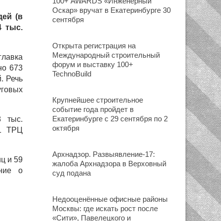
100+ AWARDS «Инженерный
Оскар» вручат в Екатеринбурге 30
ей (в
сентября
 тыс.
Открыта регистрация на
Международный строительный
главка
форум и выставку 100+
но 673
TechnoBuild
. Речь
уговых
Крупнейшее строительное
событие года пройдет в
Екатеринбурге с 29 сентября по 2
 тыс.
октября
31 ТРЦ
Архнадзор. Развыявление-17:
ц и 59
жалоба Архнадзора в Верховный
ние о
суд подана
Недооценённые офисные районы
Москвы: где искать рост после
«Сити», Павелецкого и