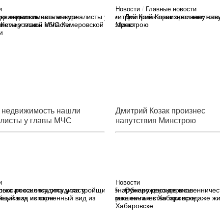
и
Новости
/
Главные новости
ую недвижимость нашли
Дмитрий Козак произнес нап
исты у главы МЧС Кемеровской
Минстрою
и
 недвижимость нашли
Дмитрий Козак произнес
листы у главы МЧС
напутствия Минстрою
овской области
и
Новости
лько россиянка отсудила у
Обнаружено дерзкое
йщика за испорченный вид из
мошенничество при продаже жи
Хабаровске