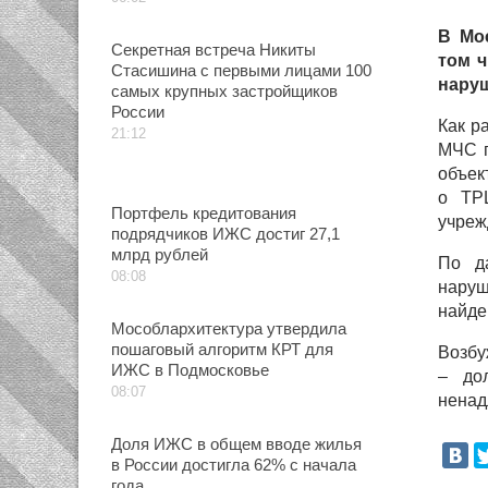
В Мо
Секретная встреча Никиты
том ч
Стасишина с первыми лицами 100
нару
самых крупных застройщиков
России
Как р
21:12
МЧС п
объек
о ТРЦ
Портфель кредитования
учреж
подрядчиков ИЖС достиг 27,1
млрд рублей
По д
08:08
наруш
найде
Мособлархитектура утвердила
пошаговый алгоритм КРТ для
Возбу
ИЖС в Подмосковье
– до
08:07
ненад
Доля ИЖС в общем вводе жилья
в России достигла 62% с начала
года