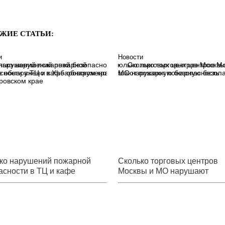
ЖИЕ СТАТЬИ:
и
Новости
лько нарушений пожарной
Сколько торговых центров М
сности в ТЦ и кафе обнаружено
МО нарушают пожарную безопа
ровском крае
ко нарушений пожарной
Сколько торговых центров
асности в ТЦ и кафе
Москвы и МО нарушают
ужено в Хабаровском крае
пожарную безопасность