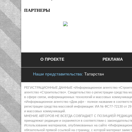
ПАРТНЕРЫ
О ПРОЕКТЕ
РЕКЛАМА
Наши представительства:
Татарстан
РЕГИСТРАЦИОННЫЕ ДАННЫЕ «Информационное агентство «Строительст
агентство «Строительство». Свидетельство о регистрации средства м
в сфере связи, информационных технологий и массовых коммуникаци
«Информационное агентство «Дом.рф» - полное название в соответст
регистрации средства массовой информации: ИА № ФС77-72130 от 29 
и массовых коммуникаций.
МНЕНИЕ АВТОРОВ НЕ ВСЕГДА СОВПАДАЕТ С ПОЗИЦИЕЙ РЕДАКЦИИ Все 
принадлежат редакции и охраняются в соответствии с законодательст
Использование материалов, опубликованных на сайте «Информационно
обязательной прямой ссылкой на страницу, с которой материал заим