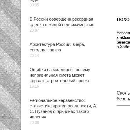
08:05
В России совершена рекордная
ПОХО
сделка с жилой недвижимостью
20:07
Новост
Ско
безопа
Архитектура России: вчера,
в Хаба
сегодня, завтра
20:14
Ошибки на миллионы: почему
неправильная смета может
сорвать строительный проект
19:16
Сколь
безоп
Региональное неравенство:
обнар
статистика против реальности, А.
С. Пузанов о причинах такого
явления
20:08