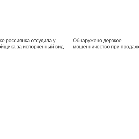
ко россиянка отсудила у
Обнаружено дерзкое
ойщика за испорченный вид
мошенничество при продаж
он
жилья в Хабаровске