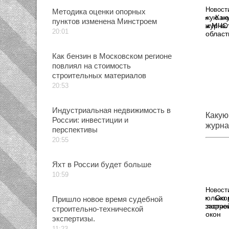
Новост
Методика оценки опорных
Как
пунктов изменена Минстроем
журнал
20:01
област
Как бензин в Московском регионе
повлиял на стоимость
строительных материалов
20:53
Индустриальная недвижимость в
Какую
России: инвестиции и
журна
перспективы
Кемер
20:55
Яхт в России будет больше
10:59
Новост
Ско
Пришло новое время судебной
застро
строительно-технической
окон
экспертизы.
11:23