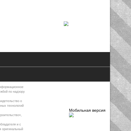
Информационное
ужбой по надзору
видетельство о
нных технологий
Мобильная версия
роительство»,
бладателя и с
м оригинальный