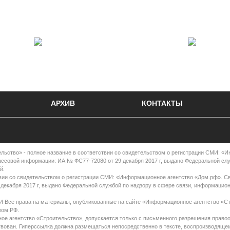
АРХИВ
КОНТАКТЫ
во» - полное название в соответствии со свидетельством о регистрации СМИ: «
ассовой информации: ИА № ФС77-72080 от 29 декабря 2017 г, выдано Федеральной сл
й.
вии со свидетельством о регистрации СМИ: «Информационное агентство «Дом.рф». С
декабря 2017 г, выдано Федеральной службой по надзору в сфере связи, информацио
права на материалы, опубликованные на сайте «Информационное агентство «Ст
вом РФ.
е агентство «Строительство», допускается только с письменного разрешения правоо
ствован. Гиперссылка должна размещаться непосредственно в тексте, воспроизводяще