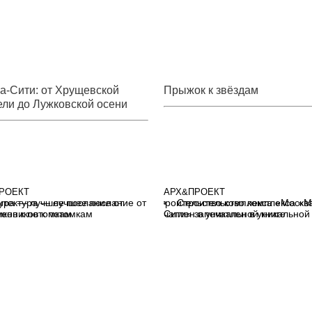
а-Сити: от Хрущевской
Прыжок к звёздам
ели до Лужковской осени
РОЕКТ
АРХ&ПРОЕКТ
итектура — лучшее послание от
Строительство комплекса «М
енников к потомкам
Сити» запечатлен в уникальной