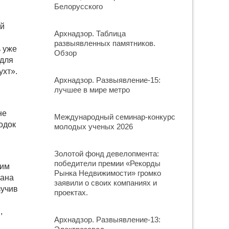
Белорусского
ой
Архнадзор. Таблица
развыявленных памятников.
ь уже
Обзор
для
ухт».
Архнадзор. Развыявление-15:
лучшее в мире метро
не
Международный семинар-конкурс
одок
молодых ученых 2026
Золотой фонд девелопмента:
победители премии «Рекорды
ним
Рынка Недвижимости» громко
тана
заявили о своих компаниях и
зучив
проектах.
,
Архнадзор. Развыявление-13: