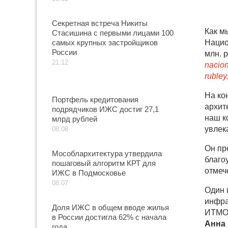
Секретная встреча Никиты
Как м
Стасишина с первыми лицами 100
самых крупных застройщиков
Нацио
России
млн. 
21:12
nacion
rubley
На ко
Портфель кредитования
архит
подрядчиков ИЖС достиг 27,1
наш к
млрд рублей
увлек
08:08
Он пр
Мособлархитектура утвердила
благо
пошаговый алгоритм КРТ для
отмеч
ИЖС в Подмосковье
08:07
Один 
инфра
Доля ИЖС в общем вводе жилья
ИТМО,
в России достигла 62% с начала
Анна
года