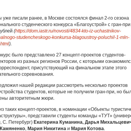
ы уже писали ранее, в Москве состоялся финал 2-го сезона
нального студенческого конкурса «Благоустрой» с гран-при
рублей
(
https://dom.iastr.ru/novosti/4834-kto-iz-uchastnikov-
alnogo-studencheskogo-konkursa-blagoustroy-poluchil-1-mln-
.html
).
нкурс было представлено 27 концепт-проектов студентов-
екторов из разных регионов России, с которыми ознакомилс
орреспондент, присутствующий на финальном этапе этого
ательного соревнования.
едложил нашей редакции рассмотреть несколько проектов
устройства студентов, которые не получили гран-при, но бы
ены авторитетным жюри.
из таких концепт-проектов, в номинации «Объекты туристич
структуры», представили студенты команды «ТУТ» (универ
 С. Петербург)
Екатерина Куманина,
Дарья Михальцеви
 Камяненко
,
Мария Никитина
и
Мария Котова
.