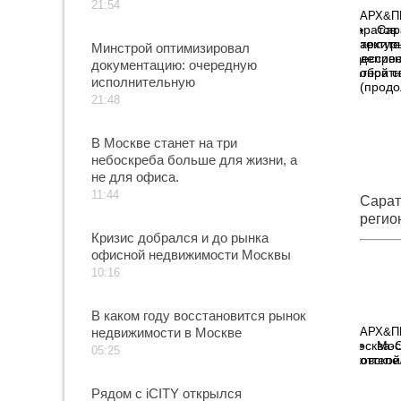
21:54
АРХ&П
Сар
архите
Минстрой оптимизировал
депрес
документацию: очередную
обратн
исполнительную
(продо
21:48
В Москве станет на три
небоскреба больше для жизни, а
не для офиса.
11:44
Сарат
регио
тяжел
Кризис добрался и до рынка
офисной недвижимости Москвы
депре
без о
10:16
(прод
В каком году восстановится рынок
недвижимости в Москве
АРХ&П
Мос
05:25
оттепе
Рядом с iCITY открылся