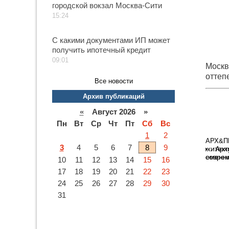
городской вокзал Москва-Сити
15:24
С какими документами ИП может
получить ипотечный кредит
09:01
Москв
оттеп
Все новости
Архив публикаций
«
Август 2026 »
Пн
Вт
Ср
Чт
Пт
Сб
Вс
1
2
АРХ&П
3
4
5
6
7
8
9
Арх
соврем
10
11
12
13
14
15
16
17
18
19
20
21
22
23
24
25
26
27
28
29
30
31