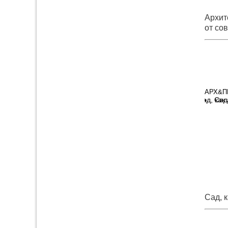
Архит
от со
АРХ&П
Сад
Сад, 