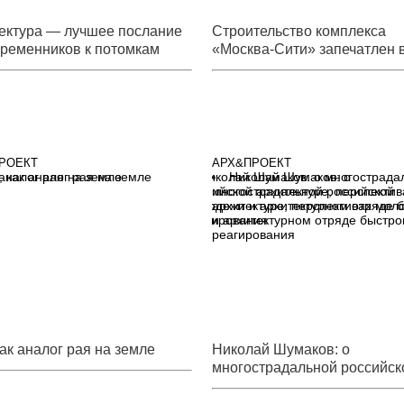
ектура — лучшее послание
Строительство комплекса
временников к потомкам
«Москва-Сити» запечатлен 
уникальной книге
РОЕКТ
АРХ&ПРОЕКТ
, как аналог рая на земле
Николай Шумаков: о
многострадальной российской
архитектуре, перспективах мол
и архитектурном отряде быстро
реагирования
как аналог рая на земле
Николай Шумаков
: о
многострадальной российск
архитектуре, перспективах
молодежи и архитектурном