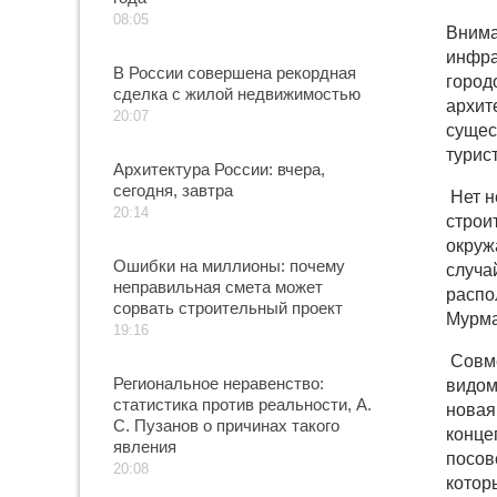
08:05
Внима
инфра
В России совершена рекордная
город
сделка с жилой недвижимостью
архит
20:07
сущес
турис
Архитектура России: вчера,
сегодня, завтра
Нет н
20:14
строит
окруж
Ошибки на миллионы: почему
случа
неправильная смета может
распо
сорвать строительный проект
Мурма
19:16
Совме
Региональное неравенство:
видом
статистика против реальности, А.
новая
С. Пузанов о причинах такого
конце
явления
посов
20:08
котор