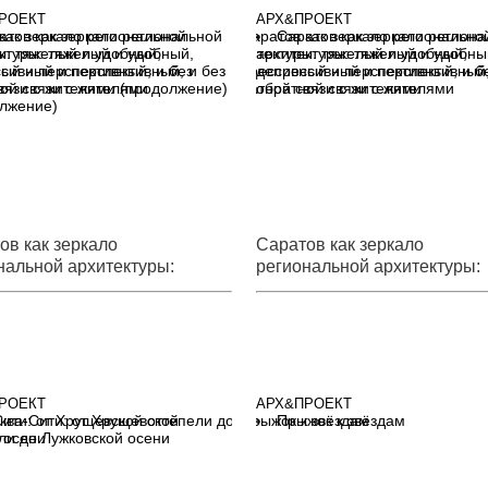
РОЕКТ
АРХ&ПРОЕКТ
атов как зеркало региональной
Саратов как зеркало регион
ктуры: тяжелый и удобный,
архитектуры: тяжелый и удобны
сивный и перспективный, и без
депрессивный и перспективный,
ой связи с жителями
обратной связи с жителями
лжение)
ов как зеркало
Саратов как зеркало
нальной архитектуры:
региональной архитектуры:
ый и удобный,
тяжелый и удобный,
ссивный и перспективный, и
депрессивный и перспектив
братной связи с жителями
без обратной связи с жител
олжение)
РОЕКТ
АРХ&ПРОЕКТ
ква-Сити: от Хрущевской
Прыжок к звёздам
ли до Лужковской осени