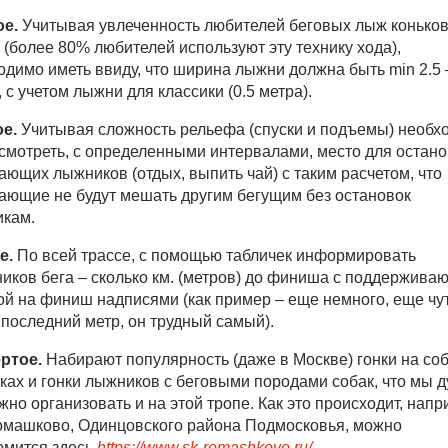
е.
Учитывая увлеченность любителей беговых лыж конько
 (более 80% любителей используют эту технику хода),
одимо иметь ввиду, что ширина лыжни должна быть min 2.5 
 с учетом лыжни для классики (0.5 метра).
ое.
Учитывая сложность рельефа (спуски и подъемы) необх
смотреть, с определенными интервалами, место для остано
ающих лыжников (отдых, выпить чай) с таким расчетом, что
ающие не будут мешать другим бегущим без остановок
кам.
е.
По всей трассе, с помощью табличек информировать
ников бега – сколько км. (метров) до финиша с поддержив
ой на финиш надписями (как пример – еще немного, еще чут
последний метр, он трудный самый).
ртое.
Набирают популярность (даже в Москве) гонки на со
ках и гонки лыжников с беговыми породами собак, что мы 
жно организовать и на этой тропе. Как это происходит, напр
Ромашково, Одинцовского района Подмосковья, можно
омится здесь
https://www.sk-romashkovo.ru/
.