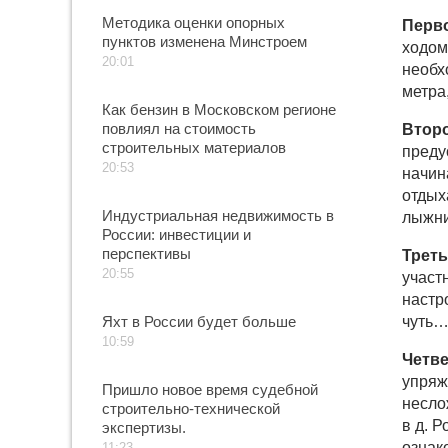
Методика оценки опорных
Перво
пунктов изменена Минстроем
ходом
20:01
необх
метра,
Как бензин в Московском регионе
повлиял на стоимость
Втор
строительных материалов
преду
20:53
начин
отдых
Индустриальная недвижимость в
лыжни
России: инвестиции и
перспективы
Треть
20:55
участ
настр
Яхт в России будет больше
чуть…
10:59
Четве
упряж
Пришло новое время судебной
несло
строительно-технической
в д. 
экспертизы.
ознак
11:23