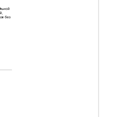
альной
й,
 и без
ный, и
ями