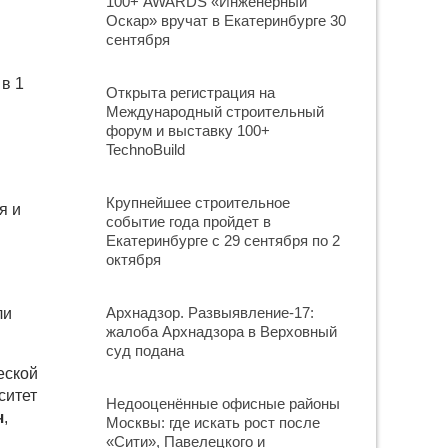
100+ AWARDS «Инженерный
Оскар» вручат в Екатеринбурге 30
сентября
 в 1
Открыта регистрация на
Международный строительный
форум и выставку 100+
TechnoBuild
Крупнейшее строительное
я и
событие года пройдет в
Екатеринбурге с 29 сентября по 2
октября
Архнадзор. Развыявление-17:
ли
жалоба Архнадзора в Верховный
суд подана
еской
ситет
Недооценённые офисные районы
ч
,
Москвы: где искать рост после
«Сити», Павелецкого и