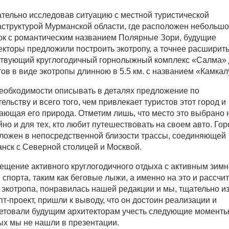
тельно исследовав ситуацию с местной туристической
структурой Мурманской области, где расположен небольш
ок с романтическим названием Полярные Зори, будущие
екторы предложили построить экотропу, а точнее расширит
твующий круглогодичный горнолыжный комплекс «Салма» 
тов в виде экотропы длинною в 5.5 км. с названием «Камкал
еобходимости описывать в деталях предложение по
ельству и всего того, чем привлекает туристов этот город и
ающая его природа. Отметим лишь, что место это выбрано 
йно и для тех, кто любит путешествовать на своем авто. Гор
ложен в непосредственной близости трассы, соединяющей
нск с Северной столицей и Москвой.
щение активного круглогодичного отдыха с активным зим
 спорта, таким как беговые лыжи, а именно на это и рассчи
 экотропа, понравилась нашей редакции и мы, тщательно и
пт-проект, пришли к выводу, что он достоин реализации и
етовали будущим архитекторам учесть следующие моменты
ых мы не нашли в презентации.