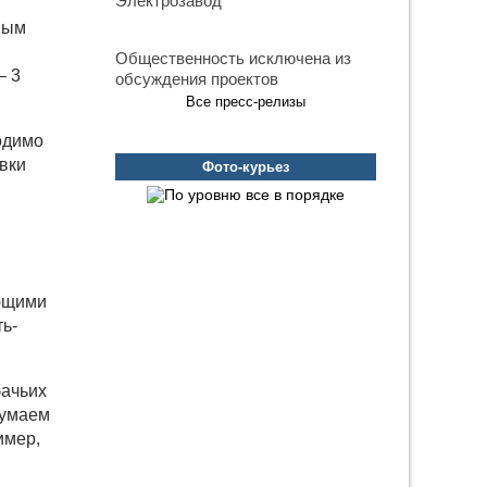
Электрозавод
вым
Общественность исключена из
– 3
обсуждения проектов
Все пресс-релизы
одимо
вки
Фото-курьез
ающими
ь-
бачьих
думаем
имер,