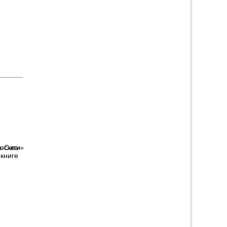
осква-
 книге