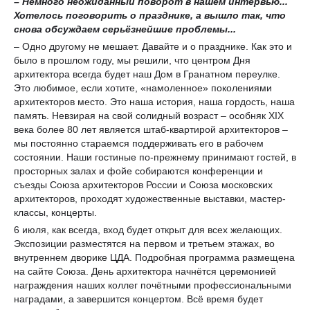
– Немного неожиданный поворот в нашем интервью...
Хотелось поговорить о празднике, а вышло так, что
снова обсуждаем серьёзнейшие проблемы...
– Одно другому не мешает. Давайте и о празднике. Как это и
было в прошлом году, мы решили, что центром Дня
архитектора всегда будет наш Дом в Гранатном переулке.
Это любимое, если хотите, «намоленное» поколениями
архитекторов место. Это наша история, наша гордость, наша
память. Невзирая на свой солидный возраст – особняк XIX
века более 80 лет является штаб-квартирой архитекторов –
мы постоянно стараемся поддерживать его в рабочем
состоянии. Наши гостиные по-прежнему принимают гостей, в
просторных залах и фойе собираются конференции и
съезды Союза архитекторов России и Союза московских
архитекторов, проходят художественные выставки, мастер-
классы, концерты.
6 июля, как всегда, вход будет открыт для всех желающих.
Экспозиции разместятся на первом и третьем этажах, во
внутреннем дворике ЦДА. Подробная программа размещена
на сайте Союза. День архитектора начнётся церемонией
награждения наших коллег почётными профессиональными
наградами, а завершится концертом. Всё время будет