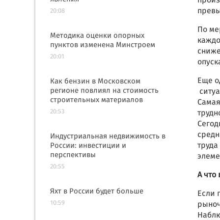
произ
прев
20:08
По ме
Методика оценки опорных
каждо
пунктов изменена Минстроем
сниже
20:01
опус
Еще о
Как бензин в Московском
регионе повлиял на стоимость
ситуа
строительных материалов
Самая
20:53
трудн
Сегод
средн
Индустриальная недвижимость в
труда
России: инвестиции и
перспективы
элеме
20:55
А что
Яхт в России будет больше
Если 
10:59
рыноч
Наблю