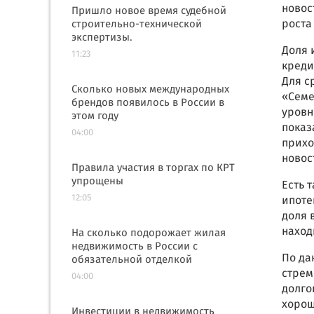
новос
Пришло новое время судебной
рост
строительно-технической
экспертизы.
Доля 
11:23
креди
Для с
Сколько новых международных
«Семе
брендов появилось в России в
уровн
этом году
показ
04:00
прихо
новос
Правила участия в торгах по КРТ
упрощены
Есть 
12:05
ипоте
доля 
наход
На сколько подорожает жилая
недвижимость в России с
По да
обязательной отделкой
стрем
04:00
долго
хорош
Инвестиции в недвижимость