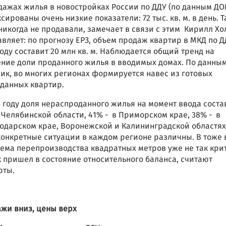
дажах жилья в новостройках России по ДДУ (по данным ДО
сированы очень низкие показатели: 72 тыс. кв. м. в день. Т
никогда не продавали, замечает в связи с этим Кирилл Хо
авляет: по прогнозу ЕРЗ, объем продаж квартир в МКД по Д
году составит 20 млн кв. м. Наблюдается общий тренд на
ние доли проданного жилья в вводимых домах. По данны
ик, во многих регионах формируется навес из готовых
данных квартир.
5 году доля нераспроданного жилья на момент ввода сост
 Челябинской области, 41% - в Приморском крае, 38% - в
одарском крае, Воронежской и Калининградской областях
конкретные ситуации в каждом регионе различны. В тоже
ема перепроизводства квадратных метров уже не так кри
 пришел в состояние относительного баланса, считают
рты.
жи вниз, цены верх