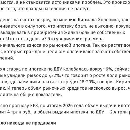
аются, а не становятся источниками проблем. Это происх
не того, что доходы населения не растут.
 денег на счетах эскроу, по мнению Кирилла Холопика, так
чивается в силу того, что ипотеку брать не выгодно, покуп
 вкладывать в приобретения жилья больше собственных
тв. Что это за деньги? Это увеличение размера
начального взноса по рыночной ипотеке. Так же растет до
к, которые граждане целиком оплачивают за счет собств
плений.
яя ставка по ипотеке по ДДУ колебалась вокруг 6%, сейча
ые увидели рывок до 7,22%, что говорит о росте доли рын
тов, где заемщики платят за кредит 18-20%, говорит Кири
ик. И теперь объем рыночных кредитов насколько вырос, 
влиять на общие показатели.
сно прогнозу ЕРЗ, по итогам 2026 года объем выдачи ипот
вит 4 трлн руб., а объем выдачи ипотеки по ДДУ — 2,4 трлн 
ало никогда не продавали