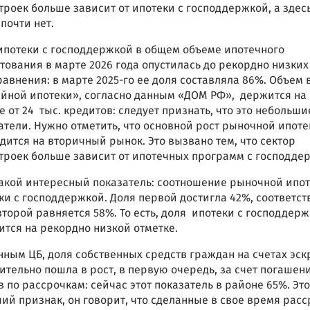
троек больше зависит от ипотеки с господдержкой, а здес
а почти нет.
ипотеки с господдержкой в общем объеме ипотечного
тования в марте 2026 года опустилась до рекордно низких
равнения: в марте 2025-го ее доля составляла 86%. Объем
йной ипотеки», согласно данным «ДОМ РФ», держится на
е от 24 тыс. кредитов: следует признать, что это небольши
атели. Нужно отметить, что основной рост рыночной ипоте
дится на вторичный рынок. Это вызвано тем, что сектор
троек больше зависит от ипотечных программ с господде
такой интересный показатель: соотношение рыночной ипот
ки с господдержкой. Доля первой достигла 42%, соответст
второй равняется 58%. То есть, доля ипотеки с господдер
ится на рекордно низкой отметке.
нным ЦБ, доля собственных средств граждан на счетах эск
ительно пошла в рост, в первую очередь, за счет погашен
в по рассрочкам: сейчас этот показатель в районе 65%. Это
ий признак, он говорит, что сделанные в свое время рас