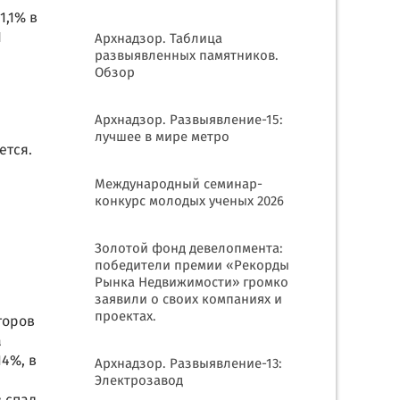
1,1% в
П
Архнадзор. Таблица
развыявленных памятников.
Обзор
Архнадзор. Развыявление-15:
лучшее в мире метро
ется.
Международный семинар-
конкурс молодых ученых 2026
Золотой фонд девелопмента:
победители премии «Рекорды
Рынка Недвижимости» громко
заявили о своих компаниях и
проектах.
торов
а
14%, в
Архнадзор. Развыявление-13:
Электрозавод