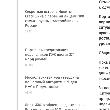
Строи
С одн
Секретная встреча Никиты
Стасишина с первыми лицами 100
Порта
самых крупных застройщиков
перви
России
ситуа
21:12
нулев
роста
уровн
Портфель кредитования
Общий
подрядчиков ИЖС достиг 27,1
млрд рублей
Пока 
08:08
же ес
движе
Мособлархитектура утвердила
экоси
пошаговый алгоритм КРТ для
ИЖС в Подмосковье
За по
08:07
Ситуа
преды
недви
Доля ИЖС в общем вводе жилья в
охара
России достигла 62% с начала