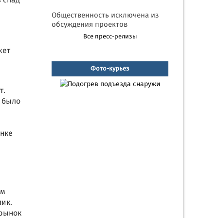
 спад
Общественность исключена из
обсуждения проектов
Все пресс-релизы
жет
Фото-курьез
т.
а было
ынке
ем
ик.
 рынок