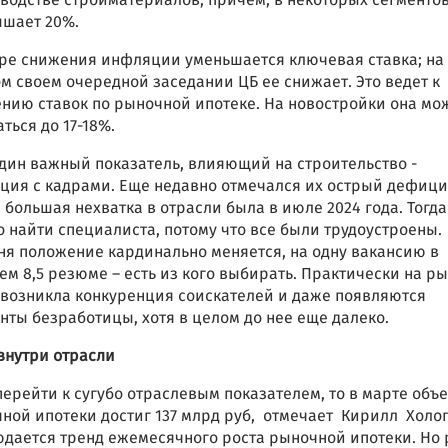
водстве стройматериалов, причем, в некоторых сегментов
ышает 20%.
ре снижения инфляции уменьшается ключевая ставка; на
м своем очередной заседании ЦБ ее снижает. Это ведет к
нию ставок по рыночной ипотеке. На новостройки она мо
каться до 17-18%.
дин важный показатель, влияющий на строительство -
ция с кадрами. Еще недавно отмечался их острый дефици
 большая нехватка в отрасли была в июле 2024 года. Тогд
о найти специалиста, потому что все были трудоустроены.
ня положение кардинально меняется, на одну вакансию в
ем 8,5 резюме – есть из кого выбирать. Практически на р
 возникла конкуренция соискателей и даже появляются
нты безработицы, хотя в целом до нее еще далеко.
 внутри отрасли
перейти к сугубо отраслевым показателем, то в марте объ
ной ипотеки достиг 137 млрд руб, отмечает Кирилл Холоп
дается тренд ежемесячного роста рыночной ипотеки. Но