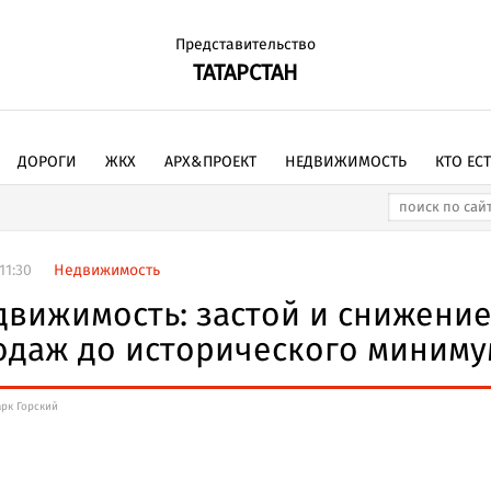
Представительство
ТАТАРСТАН
ДОРОГИ
ЖКХ
АРХ&ПРОЕКТ
НЕДВИЖИМОСТЬ
КТО ЕС
11:30
Недвижимость
движимость: застой и снижени
одаж до исторического миниму
арк Горский