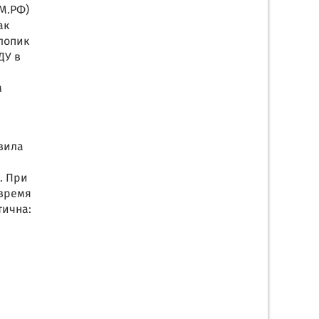
М.РФ)
ак
лопик
ДУ в
м
авила
. При
 время
тична: