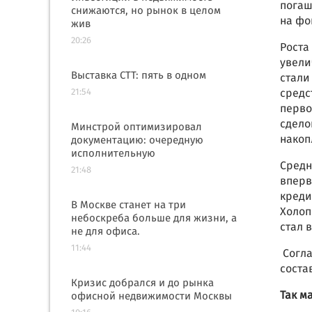
погаш
снижаются, но рынок в целом
на фо
жив
20:26
Роста
увели
Выставка СТТ: пять в одном
стали
21:54
средс
перво
сдело
Минстрой оптимизировал
нако
документацию: очередную
исполнительную
Средн
21:48
вперв
креди
В Москве станет на три
Холоп
небоскреба больше для жизни, а
стал 
не для офиса.
11:44
Согла
соста
Кризис добрался и до рынка
Так м
офисной недвижимости Москвы