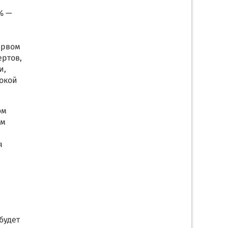
7% —
первом
ертов,
и,
окой
ом
ем
я
будет