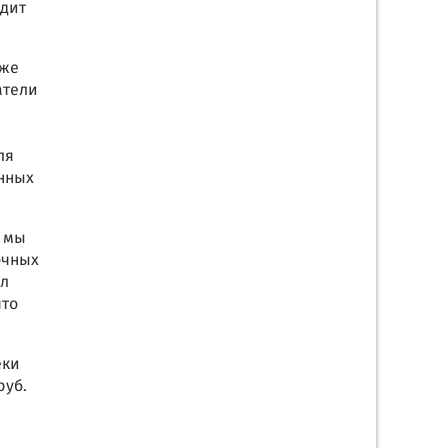
одит
 же
атели
ля
енных
с мы
очных
лл
что
еки
руб.