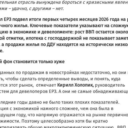
тельная отрасль вынуждена бороться с кризисными явлен
ими – удачно, с другими – нет.
л ЕРЗ подвел итоги первых четырех месяцев 2026 года на
чного жилья. Ключевые показатели указывают на сложну
цию в экономике и девелопменте: рост ВВП остается около
ой отметки, ипотека с господдержкой не показывает заме
, а продажи жилья по ДДУ находятся на исторически низк
е.
 фон становится только хуже
данных по продажам в новостройках недостаточно, но они 
ть, чтобы сделать определенные выводы, и понять, куда
тся этот рынок, отмечает
Кирилл Холопик,
руководитель
стем для девелоперов ЕРЗ. А они не самые обнадеживаю
следние годы давно не было таких плохих показателей.
ция с экономикой намного сложнее, чем она была в
дущем году, что напрямую отражается на рынке первичн
жимости. Поэтому целесообразно хотя бы кратно
ктеризовать общую макроэкономическую ситуацию. ВВП