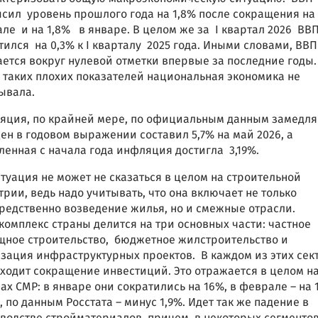
сил уровень прошлого года на 1,8% после сокращения на 
ле и на 1,8% в январе. В целом же за I квартал 2026 ВВ
тился на 0,3% к I кварталу 2025 года. Иными словами, ВВП
ется вокруг нулевой отметки впервые за последние годы.
 таких плохих показателей национальная экономика не
ывала.
ция, по крайней мере, по официальным данным замедля
цен в годовом выражении составил 5,7% на май 2026, а
ленная с начала года инфляция достигла 3,19%.
итуация не может не сказаться в целом на строительной
трии, ведь надо учитывать, что она включает не только
редственно возведение жилья, но и смежные отрасли.
комплекс страны делится на три основных части: частное
ное строительство, бюджетное жилстроительство и
зация инфраструктурных проектов. В каждом из этих сек
ходит сокращение инвестиций. Это отражается в целом н
ах СМР: в январе они сократились на 16%, в феврале – на 
, по данным Росстата – минус 1,9%. Идет так же падение в