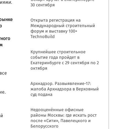
иями.
30 сентября
 рынке
Открыта регистрация на
ю
Международный строительный
форум и выставку 100+
TechnoBuild
тного
ом
Крупнейшее строительное
событие года пройдет в
Екатеринбурге с 29 сентября по 2
октября
все
Архнадзор. Развыявление-17:
жалоба Архнадзора в Верховный
щие.
суд подана
Недооценённые офисные
районы Москвы: где искать рост
ой
после «Сити», Павелецкого и
Белорусского