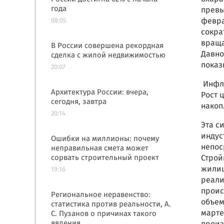
года
превы
февра
08:05
сокра
враща
В России совершена рекордная
Давно
сделка с жилой недвижимостью
показ
20:07
Инфля
Архитектура России: вчера,
Рост 
сегодня, завтра
накоп
20:14
Эта с
индус
Ошибки на миллионы: почему
непос
неправильная смета может
сорвать строительный проект
Строй
жилищ
19:16
реали
проис
Региональное неравенство:
объем
статистика против реальности, А.
марте
С. Пузанов о причинах такого
явления