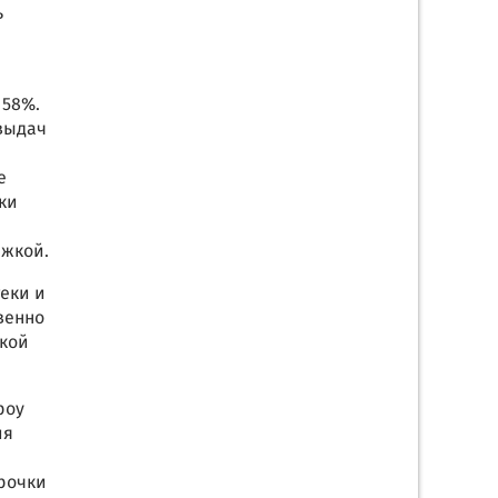
ь
 58%.
 выдач
е
ки
ржкой.
еки и
венно
жкой
роу
ия
срочки