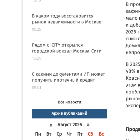
10:16
В про
зафик
В каком году восстановится
мало 
рынок недвижимости в Москве
и доб
05:25
2026 
сниже
Рядом с iCITY открылся
Домкл
городской вокзал Москва-Сити
непро
15:24
В 202
48% в
С какими документами ИП может
Красн
получить ипотечный кредит
этом 
09:01
пробл
рынок
Все новости
экспе
Архив публикаций
«
Август 2026 »
Прода
Пн
Вт
Ср
Чт
Пт
Сб
Вс