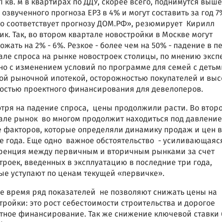
1 кв. м в квартирах по ДДУ, скорее всего, поднимутся выше
 озвученного прогноза ЕРЗ в 4% и могут составить за год 
то соответствует прогнозу ДОМ.РФ», резюмирует Кирилл
ик. Так, во втором квартале новостройки в Москве могут
ожать на 2% - 6%. Резкое - более чем на 50% - падение в 
але спроса на рынке новостроек столицы, по мнению эксп
но с изменением условий по программе для семей с детьм
ой рыночной ипотекой, осторожностью покупателей и выс
остью проектного финансирования для девелоперов.
тря на падение спроса, цены продолжили расти. Во втор
але рынок во многом продолжит находиться под давлени
е факторов, которые определяли динамику продаж и цен в
е года. Еще одно важное обстоятельство - усиливающаяс
ренция между первичным и вторичным рынками за счет
троек, введенных в эксплуатацию в последние три года,
ые уступают по ценам текущей «первичке».
же время ряд показателей не позволяют снижать цены на
тройки: это рост себестоимости строительства и дорогое
тное финансирование. Так же снижение ключевой ставки 