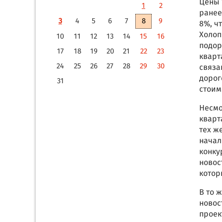
Цены 
1
2
ранее
3
4
5
6
7
8
9
8%, ч
Холоп
10
11
12
13
14
15
16
подор
17
18
19
20
21
22
23
кварт
24
25
26
27
28
29
30
связа
дорог
31
стоим
Несмо
кварт
тех ж
начал
конку
новос
котор
В то 
новос
проек