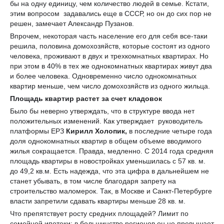
бы на одну единицу, чем количество людей в семье. Кстати,
этим вопросом задавались еще в СССР, но он до сих пор не
решен, замечает Александр Пузанов.
Впрочем, некоторая часть население его для себя все-таки
решила, половина домохозяйств, которые состоят из одного
человека, проживают в двух и трехкомнатных квартирах. Но
при этом в 40% в тех же однокомнатных квартирах живут два
и более человека. Одновременно число однокомнатных
квартир меньше, чем число домохозяйств из одного жильца.
Площадь квартир растет за счет кладовок
Было бы неверно утверждать, что в структуре ввода нет
положительных изменений. Как утверждает руководитель
платформы ЕРЗ
Кирилл
Холопик,
в последние четыре года
доля однокомнатных квартир в общем объеме вводимого
жилья сокращается. Правда, медленно. С 2014 года средняя
площадь квартиры в новостройках уменьшилась с 57 кв. м.
до 49,2 кв.м. Есть надежда, что эта цифра в дальнейшем не
станет убывать, в том числе благодаря запрету на
строительство маломерок. Так, в Москве и Санкт-Петербурге
власти запретили сдавать квартиры меньше 28 кв. м.
Что препятствует росту средних площадей? Лимит по
семейной ипотеки; в большинстве регионов он не превышает