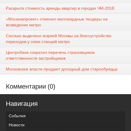
Раскрыта стоимость аренды квартир в городах ЧМ-2018
«Мосинжпроект» отменил миллиардные тендеры на
возведение метро
Сколько выделено мэрией Москвы на благоустройство
переходов у семи станций метро
Центробанк сократил перечень страховщиков
ответственности застройщиков
Московские власти продают доходный дом старообрядца
Комментарии (0)
Навигация
События
Новости