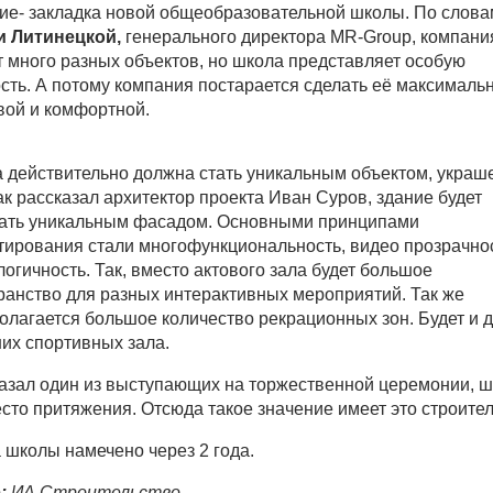
ие- закладка новой общеобразовательной школы. По слова
и
Литинецкой,
генерального директора MR-Group, компани
т много разных объектов, но школа представляет особую
сть. А потому компания постарается сделать её максималь
вой и комфортной.
 действительно должна стать уникальным объектом, укра
ак рассказал архитектор проекта Иван Суров, здание будет
ать уникальным фасадом. Основными принципами
тирования стали многофункциональность, видео прозрачно
логичность. Так, вместо актового зала будет большое
ранство для разных интерактивных мероприятий. Так же
олагается большое количество рекрационных зон. Будет и 
их спортивных зала.
казал один из выступающих на торжественной церемонии, ш
есто притяжения. Отсюда такое значение имеет это строител
 школы намечено через 2 года.
:
ИА Строительство