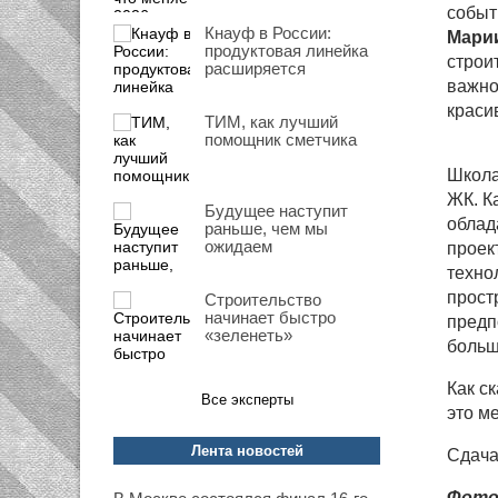
событ
Кнауф в России:
Мари
продуктовая линейка
строи
расширяется
важно
краси
ТИМ, как лучший
помощник сметчика
Школа
ЖК. К
Будущее наступит
облад
раньше, чем мы
ожидаем
проек
техно
прост
Строительство
начинает быстро
предп
«зеленеть»
больш
Как с
Все эксперты
это м
Лента новостей
Сдача
Фото