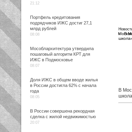
21:12
Портфель кредитования
подрядчиков ИЖС достиг 27,1
млрд рублей
Новост
В М
08:08
школа
Мособлархитектура утвердила
пошаговый алгоритм КРТ для
ИЖС в Подмосковье
08:07
Доля ИЖС в общем вводе жилья
в России достигла 62% с начала
В Мос
года
школ
08:05
В России совершена рекордная
сделка с жилой недвижимостью
20:07