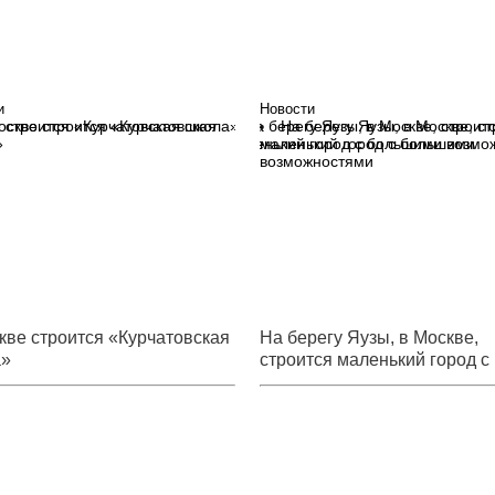
и
Новости
оскве строится «Курчатовская
На берегу Яузы, в Москве, с
»
маленький город с большими
возможностями
кве строится «Курчатовская
На берегу Яузы, в Москве,
а»
строится маленький город с
большими возможностями