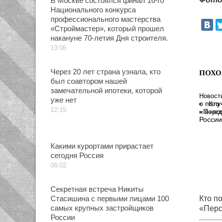
В Москве состоялся финал 16-го
Национального конкурса
профессионального мастерства
«Строймастер», который прошел
накануне 70-летия Дня строителя.
13:06
Через 20 лет страна узнала, кто
ПОХО
был соавтором нашей
замечательной ипотеки, которой
Новост
уже нет
Кто
12:15
«Персо
России
Какими курортами прирастает
сегодня Россия
06:02
Секретная встреча Никиты
Стасишина с первыми лицами 100
Кто п
самых крупных застройщиков
«Перс
России
Росси