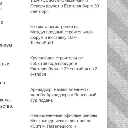
100+ AWARDS «Инженерный
м
Оскар» вручат в Екатеринбурге 30
я
сентября
но
Открыта регистрация на
Международный строительный
форум и выставку 100+
TechnoBuild
шением
Крупнейшее строительное
событие года пройдет в
сть и
Екатеринбурге с 29 сентября по 2
октября
два
Архнадзор. Развыявление-17:
жалоба Архнадзора в Верховный
кола-
суд подана
ьство.
Недооценённые офисные районы
Москвы: где искать рост после
«Сити», Павелецкого и