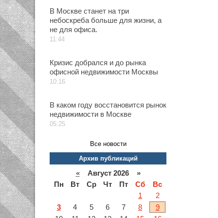
В Москве станет на три
небоскреба больше для жизни, а
не для офиса.
11:44
Кризис добрался и до рынка
офисной недвижимости Москвы
10:16
В каком году восстановится рынок
недвижимости в Москве
05:25
Все новости
Архив публикаций
«
Август 2026 »
Пн
Вт
Ср
Чт
Пт
Сб
Вс
1
2
3
4
5
6
7
8
9