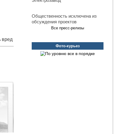
Электрозавод
Общественность исключена из
обсуждения проектов
Все пресс-релизы
 вред
зы
Фото-курьез
е с