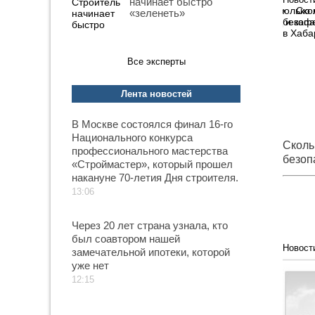
начинает быстро
Ско
«зеленеть»
безопа
в Хаба
Все эксперты
Лента новостей
В Москве состоялся финал 16-го
Национального конкурса
Сколь
профессионального мастерства
безоп
«Строймастер», который прошел
обнар
накануне 70-летия Дня строителя.
13:06
Через 20 лет страна узнала, кто
был соавтором нашей
Новост
замечательной ипотеки, которой
В ч
уже нет
курско
12:15