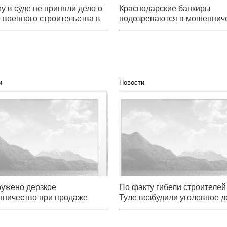
у в суде не приняли дело о
Краснодарские банкиры
 военного строительства в
подозреваются в мошеннич
ке
с жильем
и
Новости
аружено дерзкое
По факту гибели строителей 
ичество при продаже жилья в
возбудили уголовное дело
овске
ужено дерзкое
По факту гибели строителей
ничество при продаже
Туле возбудили уголовное д
 в Хабаровске