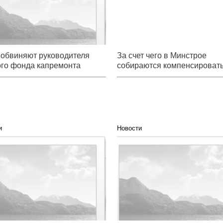
 обвиняют руководителя
За счет чего в Минстрое
ого фонда капремонта
собираются компенсировать
от некачественной эксперти
и
Новости
ему в суде не приняли дело о
Краснодарские банкиры
военного строительства в
подозреваются в мошенничеств
е
жильем