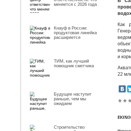
В Са
меняется с 2026 года
пров
водо
Как 
Кнауф в России:
Генер
продуктовая линейка
расширяется
ведом
объек
водны
и кор
ТИМ, как лучший
помощник сметчика
Акват
22 мл
Будущее наступит
раньше, чем мы
ожидаем
ПОХО
Строительство
Новост