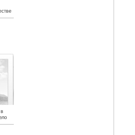
естве
в Туле
 в
ело