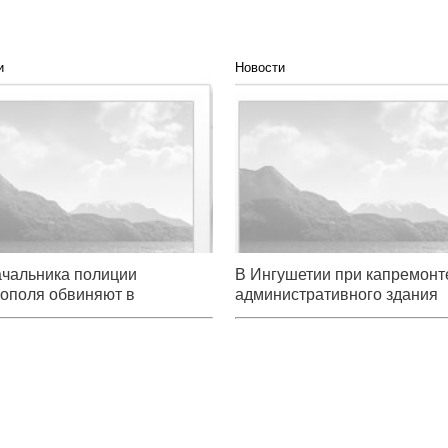
и
Новости
начальника полиции
В Ингушетии при капремонте
поля обвиняют в
административного здания сов
ничестве с жильем
крупная кража
чальника полиции
В Ингушетии при капремонт
ополя обвиняют в
административного здания
ничестве с жильем
совершена крупная кража