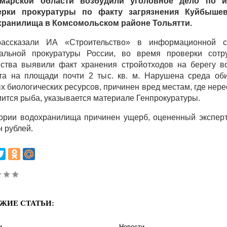
марской области возбудили уголовное дело по и
ерки прокуратуры по факту загрязнения Куйбышев
хранилища в Комсомольском районе Тольятти.
рассказали ИА «Строительство» в информационной с
альной прокуратуры России, во время проверки сотр
ства выявили факт хранения стройотходов на берегу в
та на площади почти 2 тыс. кв. м. Нарушена среда об
х биологических ресурсов, причинен вред местам, где нере
мится рыба, указывается материале Генпрокуратуры.
ории водохранилища причинен ущерб, оцененный экспер
н рублей.
ЖИЕ СТАТЬИ:
и
Новости