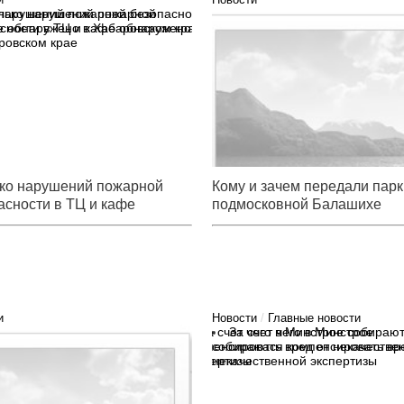
лько нарушений пожарной
Кому и зачем передали парк 
сности в ТЦ и кафе обнаружено
подмосковной Балашихе
ровском крае
ко нарушений пожарной
Кому и зачем передали парк
асности в ТЦ и кафе
подмосковной Балашихе
ужено в Хабаровском крае
и
Новости
/
Главные новости
ем обвиняют руководителя
За счет чего в Минстрое
го фонда капремонта
собираются компенсировать вр
некачественной экспертизы