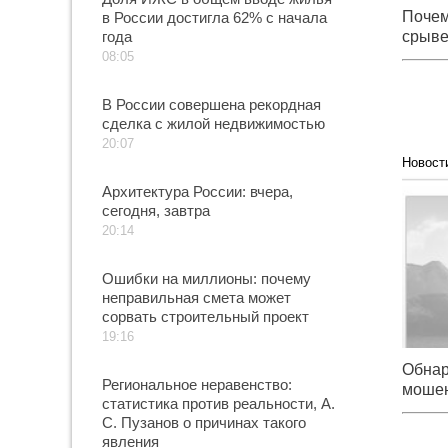
Почем
в России достигла 62% с начала
года
срыве
Аркти
08:05
В России совершена рекордная
сделка с жилой недвижимостью
20:07
Новост
Обн
Архитектура России: вчера,
мошенн
сегодня, завтра
Хабар
20:14
Ошибки на миллионы: почему
неправильная смета может
сорвать строительный проект
19:16
Обнар
Региональное неравенство:
мошен
статистика против реальности, А.
жилья
С. Пузанов о причинах такого
явления