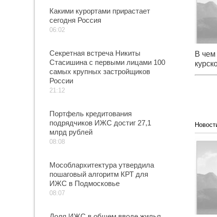
Какими курортами прирастает
сегодня Россия
06:02
Секретная встреча Никиты
В чем
Стасишина с первыми лицами 100
курск
самых крупных застройщиков
России
21:12
Портфель кредитования
подрядчиков ИЖС достиг 27,1
Новост
млрд рублей
Поч
срыве 
08:08
Арктик
Мособлархитектура утвердила
пошаговый алгоритм КРТ для
ИЖС в Подмосковье
08:07
Доля ИЖС в общем вводе жилья