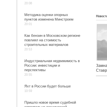
20:08
Методика оценки опорных
Новост
пунктов изменена Минстроем
Зам
Ставро
20:01
мошен
Как бензин в Московском регионе
повлиял на стоимость
строительных материалов
20:53
Индустриальная недвижимость в
России: инвестиции и
Замна
перспективы
Ставр
20:55
мошен
Яхт в России будет больше
10:59
Пришло новое время судебной
строительно-технической