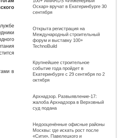
тогам
100+ AWARDS «Инженерный
Оскар» вручат в Екатеринбурге 30
ского
сентября
лужбе
Открыта регистрация на
удники
Международный строительный
одного
форум и выставку 100+
итания
TechnoBuild
стится
Крупнейшее строительное
событие года пройдет в
тами в
Екатеринбурге с 29 сентября по 2
октября
Архнадзор. Развыявление-17:
жалоба Архнадзора в Верховный
суд подана
Недооценённые офисные районы
Москвы: где искать рост после
«Сити», Павелецкого и