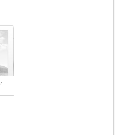
ершена
е