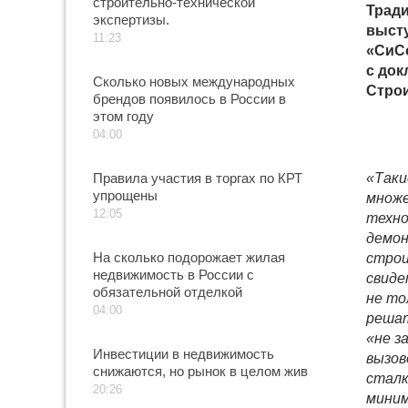
строительно-технической
Трад
экспертизы.
выст
11:23
«СиС
с док
Сколько новых международных
Строи
брендов появилось в России в
этом году
04:00
Правила участия в торгах по КРТ
«Таки
упрощены
множе
12:05
техно
демон
На сколько подорожает жилая
строи
недвижимость в России с
свиде
обязательной отделкой
не то
04:00
решат
«не з
Инвестиции в недвижимость
вызов
снижаются, но рынок в целом жив
сталк
20:26
миним