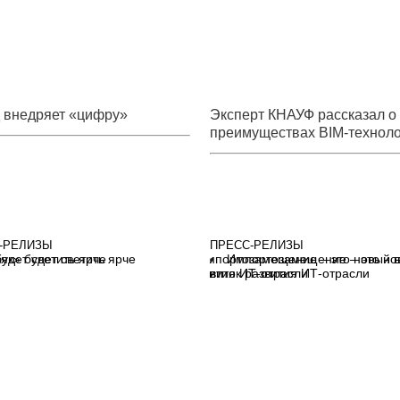
 внедряет «цифру»
Эксперт КНАУФ рассказал о
преимуществах BIM-технол
на итоговом мероприятии
конкурса «ТИМ-ЛИДЕРЫ 22
-РЕЛИЗЫ
ПРЕСС-РЕЛИЗЫ
як» будет светить ярче
Импортозамещение – это но
виток развития ИТ-отрасли