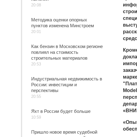
инфо
20:08
строи
специ
Методика оценки опорных
выст
пунктов изменена Минстроем
расск
20:01
средс
Как бензин в Московском регионе
Кроме
повлиял на стоимость
докл
строительных материалов
импор
20:53
заказ
марке
Индустриальная недвижимость в
"Плат
России: инвестиции и
перспективы
Model
20:55
перс
депа
«ВНИ
Яхт в России будет больше
10:59
«Опы
обесп
Пришло новое время судебной