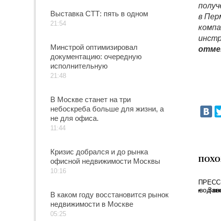
получ
Выставка СТТ: пять в одном
в Пер
21:54
компа
инстр
Минстрой оптимизировал
отме
документацию: очередную
исполнительную
21:48
В Москве станет на три
небоскреба больше для жизни, а
не для офиса.
11:44
Кризис добрался и до рынка
ПОХО
офисной недвижимости Москвы
10:16
ПРЕСС
Зав
В каком году восстановится рынок
недвижимости в Москве
05:25