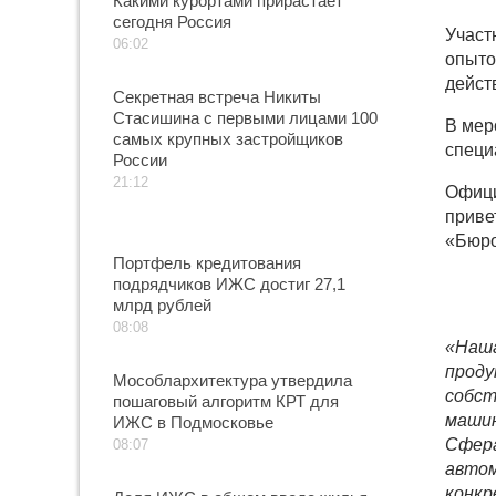
Какими курортами прирастает
сегодня Россия
Участ
06:02
опыто
дейст
Секретная встреча Никиты
Стасишина с первыми лицами 100
В мер
самых крупных застройщиков
специ
России
21:12
Офици
приве
«Бюро
Портфель кредитования
подрядчиков ИЖС достиг 27,1
млрд рублей
08:08
«Наша
проду
Мособлархитектура утвердила
собст
пошаговый алгоритм КРТ для
машин
ИЖС в Подмосковье
Сфера
08:07
автом
конкр