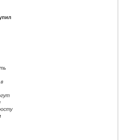
упил
ать
 в
огут
и
росту
м