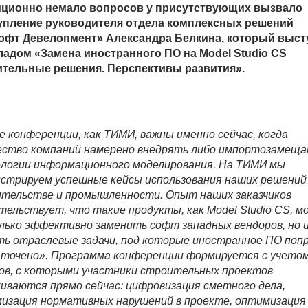
иционно немало вопросов у присутствующих вызвало
упление руководителя отдела комплексных решений
офт Девелопмент»
Александра Белкина
, который выст
ладом «Замена иностранного ПО на Model Studio CS
тельные решения. Перспективы развития».
е конференции, как ТИМИ, важны именно сейчас, когда
ство компаний намерено внедрять либо импортозамещ
логии информационного моделирования. На ТИМИ мы
стрируем успешные кейсы использования наших решений
тельстве и промышленности. Опыт наших заказчиков
тельствует, что такие продукты, как Model Studio CS, м
лько эффективно заменить софт западных вендоров, но 
ь отраслевые задачи, под которые иностранное ПО поп
аточено». Программа конференции формируется с учето
ов, с которыми участники строительных проектов
иваются прямо сейчас: цифровизация сметного дела,
изация нормативных нарушений в проекте, оптимизация