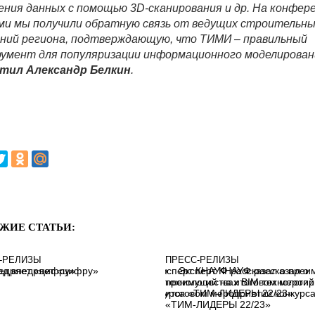
ения данных с помощью 3D-сканирования и др. На конфер
ми мы получили обратную связь от ведущих строительн
ний региона, подтверждающую, что ТИМИ – правильный
умент для популяризации информационного моделирован
тил Александр Белкин
.
ЖИЕ СТАТЬИ:
-РЕЛИЗЫ
ПРЕСС-РЕЛИЗЫ
од внедряет «цифру»
Эксперт КНАУФ рассказал о
преимуществах BIM-технологий
итоговом мероприятии конкурс
«ТИМ-ЛИДЕРЫ 22/23»