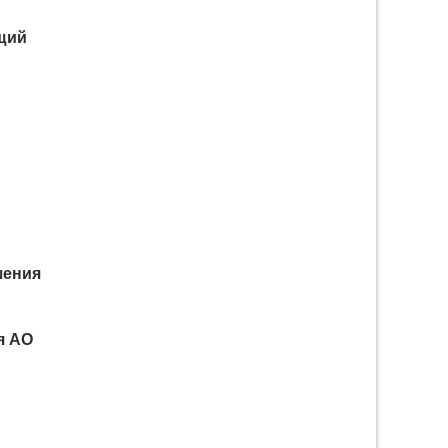
ущий
шения
я АО