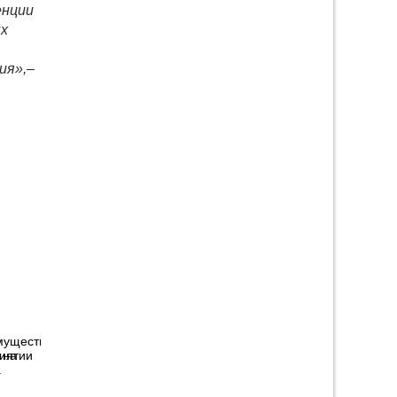
енции
ых
ия»,
–
 на
а