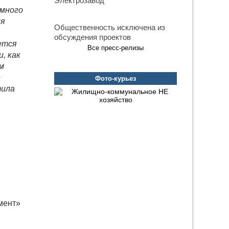
Электрозавод
ммного
ия
Общественность исключена из
обсуждения проектов
ется
Все пресс-релизы
, как
м
е
Фото-курьез
ила
мент»