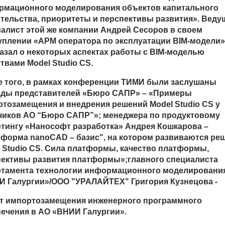
рмационного моделирования объектов капитального
тельства, приоритеты и перспективы развития». Вед
алист этой же компании Андрей Сесоров
в своем
уплении «АРМ оператора по эксплуатации
BIM
-модели»
азал о некоторых аспектах работы с BIM-моделью
твами Model Studio CS.
 того, в рамках конференции ТИМИ были заслушаны
ады представителей «Бюро САПР» – «Примеры
тозамещения и внедрения решений Model Studio CS у
чиков АО “Бюро САПР”»; менеджера по продуктовому
тингу «Нанософт разработка» Андрея Кошкарова –
форма nanoCAD – базис", на котором развиваются ре
 Studio CS. Сила платформы, качество платформы,
пективы развития платформы»;главного специалиста
ртамента технологии информационного моделировани
И Галургии»/ООО "УРАЛАЙТЕХ"
Григория Кузнецова
-
т импортозамещения инженерного программного
ечения в АО «ВНИИ Галургии».