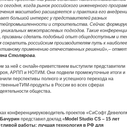
о сегодня, когда рынок российского инженерного програ
ечения масштабно расширяется и практика его внедрен
ает большой интерес у представителей разных
тейпромышленности и строительства. Сейчас формиру
 уникальных межотраслевых подходов. Такие конференции
 призваны сделать подобный опыт общедоступным и те
 сократить российским производителям путь к наиболе
тивному применению отечественных решений»,
–
отмет
яна Столярова
.
м за ней с онлайн-приветствием выступили представители
роя, АРПП и НОТИМ. Они подвели промежуточные итоги и
ачили перспективы полного и успешного перехода на
ственныеТИМ-продукты в России во всех сферах
деятельности общества.
ках конференциируководитель проектов «СиСофт Девелоп
 Бачурин
представил доклад «
Model Studio CS – 15 лет
тливой работы: лучшая технология в РФ для