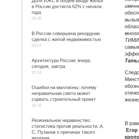
Доля ИЖС в общем вводе жилья
именн
в России достигла 62% с начала
года
обесп
08:05
вызыв
облас
В России совершена рекордная
много
сделка с жилой недвижимостью
ТИМИ,
20:07
самым
эффек
Архитектура России: вчера,
Тать
сегодня, завтра
Следо
20:14
Минст
обозн
Ошибки на миллионы: почему
отече
неправильная смета может
сорвать строительный проект
жизне
19:16
Региональное неравенство:
В рам
статистика против реальности, А.
Егор
С. Пузанов о причинах такого
кропо
явления