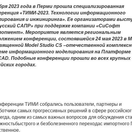
бря 2023 года в Перми прошла специализированная
еренция
«ТИМИ-2023. Технологии информационного
лирования и инжиниринга». Ее организаторами выст
Русский САПР» при поддержке компании «СиСофт
лопмент». Мероприятие является региональным
лжением конференции, состоявшейся 24 мая 2023 в М
вященной Model Studio CS –отечественной комплекс
еме информационного моделирования на Платформе
CAD. Подобные конференции прошли во всех крупных
йских городах.
нференции ТИМИ собрались пользователи, партнеры и
ботчики самых прогрессивных решений в сфере российског
сегда, одним из самых важных вопросов для обсуждения ст
жностьбыстрого и безболезненного переходас импортного 
ственное.