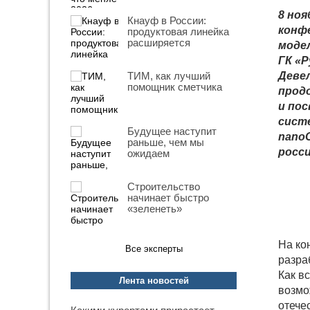
8 ноя
Кнауф в России:
конф
продуктовая линейка
расширяется
моде
ГК «
ТИМ, как лучший
Деве
помощник сметчика
продо
и пос
сист
Будущее наступит
nano
раньше, чем мы
росси
ожидаем
Строительство
начинает быстро
«зеленеть»
На ко
Все эксперты
разра
Как в
Лента новостей
возмо
отече