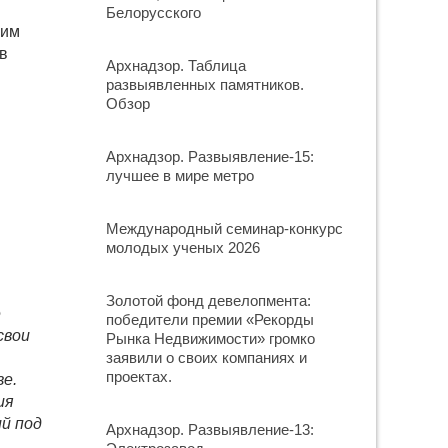
Белорусского
ким
 в
Архнадзор. Таблица
развыявленных памятников.
Обзор
Архнадзор. Развыявление-15:
лучшее в мире метро
Международный семинар-конкурс
молодых ученых 2026
Золотой фонд девелопмента:
е
победители премии «Рекорды
свои
Рынка Недвижимости» громко
заявили о своих компаниях и
проектах.
е.
ия
й под
Архнадзор. Развыявление-13: