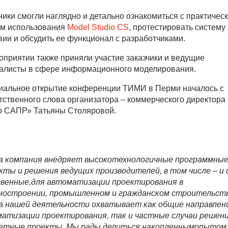
ники смогли наглядно и детально ознакомиться с практичес
м использования
Model Studio CS
, протестировать систему
вии и обсудить ее функционал с разработчиками.
оприятии также приняли участие заказчики и ведущие
алисты в сфере информационного моделирования.
альное открытие конференции ТИМИ в Перми началось с
тственного слова организатора – коммерческого директора
 САПР» Татьяны Столяровой.
 компания внедряет высокотехнологичные программны
кты и решения ведущих производителей, в том числе – и 
венные,для автоматизации проектирования в
остроении, промышленном и гражданском строительств
 нашей деятельности охватывает как общие направлен
атизации проектирования, так и частные случаи решени
етные проекты. Мы рады делиться накопленнымопытом