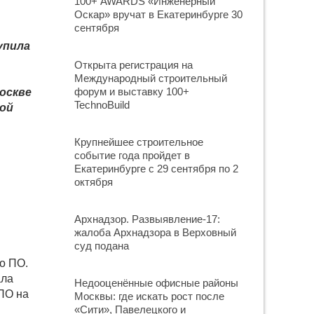
100+ AWARDS «Инженерный
Оскар» вручат в Екатеринбурге 30
сентября
упила
Открыта регистрация на
Международный строительный
форум и выставку 100+
оскве
TechnoBuild
ной
Крупнейшее строительное
событие года пройдет в
Екатеринбурге с 29 сентября по 2
октября
Архнадзор. Развыявление-17:
жалоба Архнадзора в Верховный
суд подана
о ПО.
ала
Недооценённые офисные районы
ПО на
Москвы: где искать рост после
«Сити», Павелецкого и