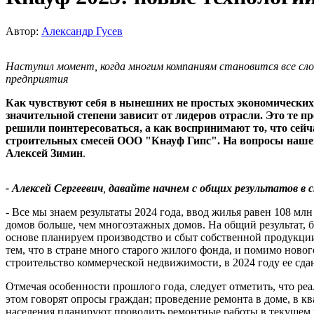
Автор:
Александр Гусев
Наступил момент, когда многим компаниям становится все сл
предприятия
Как чувствуют себя в нынешних не простых экономических 
значительной степени зависит от лидеров отрасли. Это те
решили поинтересоваться, а как воспринимают то, что сейча
строительных смесей ООО "Кнауф Гипс". На вопросы нашего
Алексей Зимин
.
- Алексей Сергеевич
,
давайте начнем с общих результатов в
- Все мы знаем результаты 2024 года, ввод жилья равен 108 млн
домов больше, чем многоэтажных домов. На общий результат, бе
основе планируем производство и сбыт собственной продукции.
тем, что в стране много старого жилого фонда, и помимо новог
строительство коммерческой недвижимости, в 2024 году ее сд
Отмечая особенности прошлого года, следует отметить, что ре
этом говорят опросы граждан; проведение ремонта в доме, в 
населения планируют проводить ремонтные работы в текущем 