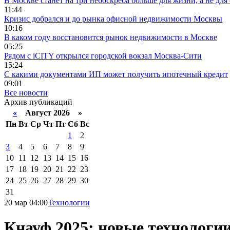
В Москве станет на три небоскреба больше для жизни, а не для
11:44
Кризис добрался и до рынка офисной недвижимости Москвы
10:16
В каком году восстановится рынок недвижимости в Москве
05:25
Рядом с iCITY открылся городской вокзал Москва-Сити
15:24
С какими документами ИП может получить ипотечный кредит
09:01
Все новости
Архив публикаций
«
Август 2026 »
Пн
Вт
Ср
Чт
Пт
Сб
Вс
1
2
3
4
5
6
7
8
9
10
11
12
13
14
15
16
17
18
19
20
21
22
23
24
25
26
27
28
29
30
31
20 мар 04:00
Технологии
Кнауф 2025: новые технологии