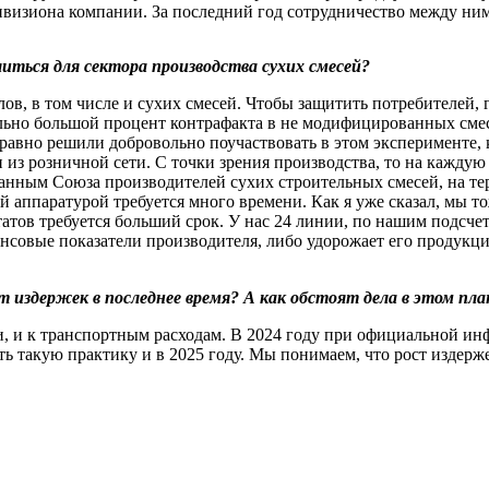
дивизиона компании. За последний год сотрудничество между ни
иться для сектора производства сухих смесей?
лов, в том числе и сухих смесей. Чтобы защитить потребителей,
ельно большой процент контрафакта в не модифицированных смесях
авно решили добровольно поучаствовать в этом эксперименте, к
и из розничной сети. С точки зрения производства, то на каж
анным Союза производителей сухих строительных смесей, на тер
й аппаратурой требуется много времени. Как я уже сказал, мы 
татов требуется больший срок. У нас 24 линии, по нашим подсче
нансовые показатели производителя, либо удорожает его продук
издержек в последнее время? А как обстоят дела в этом план
ии, и к транспортным расходам. В 2024 году при официальной ин
ть такую практику и в 2025 году. Мы понимаем, что рост издерж