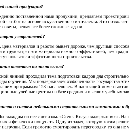
лей вашей продукции?
ждению поставленной нами продукции, предлагаем проектировщик
й чат-бот на основе искусственного интеллекта. Это позволяе
 советы, решая все более сложные задачи.
пулярно у строителей?
, цена материалов и работы бывает дороже, чем другими способа
ва и трудозатрат эти материалы намного эффективней, чем тра
стут показатели эффективности строительства.
пания отвечает на этот вызов?
асной линией проходила тема подготовки кадров для строительн
оды обучения. Мы поддерживаем озабоченность государства этим
о нашим программам 153 тыс. человек. В настоящий момент акти
ционные учебные центры на базе средних и высших учебных зав
териалов и систем небольшими строительными компаниями и 
Мы выходим на нее с девизом: «Стены Кнауф выдержат все». Наш
их и физически пощупать. Одну из задач, которую хотим решить
 нагрузки. Если грамотно смонтировать перегородку, то она не 