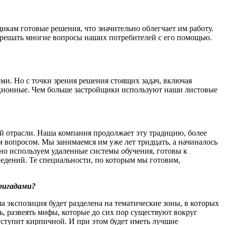
ам готовые решения, что значительно облегчает им работу.
т решать многие вопросы наших потребителей с его помощью.
ми. Но с точки зрения решения стоящих задач, включая
диционные. Чем больше застройщики используют наши листовые
ой отрасли. Наша компания продолжает эту традицию, более
 вопросом. Мы занимаемся им уже лет тридцать, а начиналось
вно используем удаленные системы обучения, готовы к
едений. Те специальности, по которым мы готовим,
бригадами?
а экспозиция будет разделена на тематические зоны, в которых
, развеять мифы, которые до сих пор существуют вокруг
уступит кирпичной. И при этом будет иметь лучшие