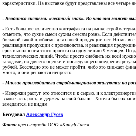
характеристики. На выставке будут представлены все четыре 
-
Вводится система: «честный знак». Во что она может выл
- Есть большое количество контрафакта на рынке стройматериа
отметить, что сухие смеси сухим смесям рознь. Если действит
большой такой проблемы для нашей продукции нет. Но мы все р
реализация продукции с производства, и реализация продукци
срок выполнения этого проекта на одну линию 9 месяцев. По д
технологических линий. Чтобы просто снабдить их всей нужно
заводами, но для его оценки и последующего внедрения резуль
рублей. Бесследно это не может пройти, либо это снижает фи
много, и они решаются непросто.
- Многие производители стройматериалов жалуются на рост 
- Издержки растут, это относится и к сырью, и к электроэнерг
взяли часть роста издержек на свой баланс. Хотели бы сохрани
замедлится, не видим.
Беседовал
Александр Гусев
Фото:
пресс-служба ООО «Кнауф Гипс»