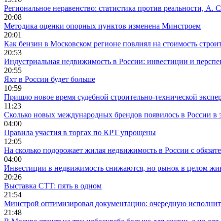
Региональное неравенство: статистика против реальности, А. С
20:08
Методика оценки опорных пунктов изменена Минстроем
20:01
Как бензин в Московском регионе повлиял на стоимость строи
20:53
Индустриальная недвижимость в России: инвестиции и персп
20:55
Яхт в России будет больше
10:59
Пришло новое время судебной строительно-технической экспе
11:23
Сколько новых международных брендов появилось в России в 
04:00
Правила участия в торгах по КРТ упрощены
12:05
На сколько подорожает жилая недвижимость в России с обязат
04:00
Инвестиции в недвижимость снижаются, но рынок в целом жи
20:26
Выставка СТТ: пять в одном
21:54
Минстрой оптимизировал документацию: очередную исполни
21:48