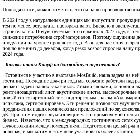
Подводя итоги, можно отметить, что на наши производственны
В 2024 году в натуральных единицах мы выпустили продукции чу
тем не менее, результаты настораживают. Введено в эксплуата
строительство. Почувствуем мы это серьезно в 2027 году, в т
снижение потребления стройматериалов. Поэтому ощущения до
продукции на уровне прошлого года. А он для нас с точки зрен
пошло все вниз до декабря, когда резко возрос спрос на нашу 
2024 года.
- Каковы планы Кнауф на ближайшую перспективу?
- Готовимся к участию в выставке MosBuild, наша задача на не
гостиниц. Последние два-три года мы серьезно работали над р
решают задачи наших заказчиков. Иными словами, основной ак
рентгенозащитный лист, акустические листы, высокопрочные 
новый гипсокартонный лист под торговым знаком «Аквамарин» 
испытана, сертифицирована. Эти решения позволяют улучшить
продвижения наших комплексных предложений по звукоизоляци
дБ. При этом индекс звукоизоляции часто применяемой стены 
бизнес. Известно, что в международных гостиничных сетях су
звукоизоляции между помещениями. Подготовили целый ряд пред
большая, и мы хотим в этом деле участвовать более активно.