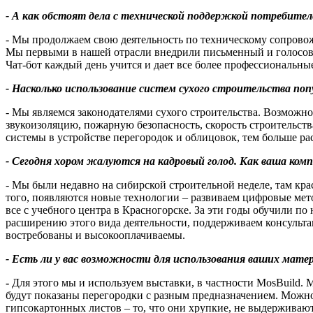
- А как обстоят дела с технической поддержкой потребите
- Мы продолжаем свою деятельность по техническому сопрово
Мы первыми в нашей отрасли внедрили письменный и голосово
Чат-бот каждый день учится и дает все более профессиональные
- Насколько использование систем сухого строительства по
- Мы являемся законодателями сухого строительства. Возможно
звукоизоляцию, пожарную безопасность, скорость строительст
системы в устройстве перегородок и облицовок, тем больше ра
- Сегодня хором жалуются на кадровый голод. Как ваша ком
- Мы были недавно на сибирской строительной неделе, там кр
того, появляются новые технологии – развиваем цифровые мет
все с учебного центра в Красногорске. За эти годы обучили п
расширению этого вида деятельности, поддерживаем консульта
востребованы и высокооплачиваемы.
- Есть ли у вас возможности для использования ваших ма
-
Для этого мы и используем выставки, в частности MosBuild. 
будут показаны перегородки с разным предназначением. Можно 
гипсокартонных листов – то, что они хрупкие, не выдерживают