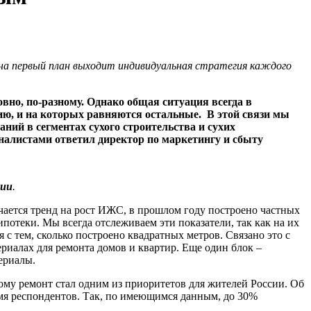
на первый план выходит индивидуальная стратегия каждого
но, по-разному. Однако общая ситуация всегда в
цию, и на которых равняются остальные. В этой связи мы
ний в сегментах сухого строительства и сухих
налистами ответил директор по маркетингу и сбыту
нии
.
мечается тренд на рост ИЖС, в прошлом году построено частных
ипотеки. Мы всегда отслеживаем эти показатели, так как на их
с тем, сколько построено квадратных метров. Связано это с
ериалах для ремонта домов и квартир. Еще один блок –
атериалы.
тому ремонт стал одним из приоритетов для жителей России. Об
емя респондентов. Так, по имеющимся данным, до 30%