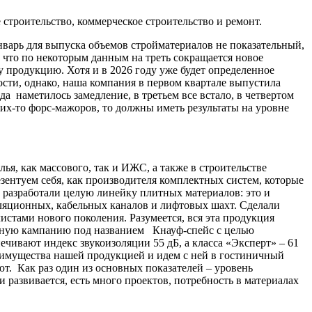
строительство, коммерческое строительство и ремонт.
январь для выпуска объемов стройматериалов не показательный,
, что по некоторым данным на треть сокращается новое
у продукцию. Хотя и в 2026 году уже будет определенное
ти, однако, наша компания в первом квартале выпустила
а наметилось замедление, в третьем все встало, в четвертом
аких-то форс-мажоров, то должны иметь результаты на уровне
ья, как массового, так и ИЖС, а также в строительстве
зентуем себя, как производителя комплектных систем, которые
 разработали целую линейку плитных материалов: это и
ляционных, кабельных каналов и лифтовых шахт. Сделали
тами нового поколения. Разумеется, вся эта продукция
амную кампанию под названием Кнауф-спейс с целью
вают индекс звукоизоляции 55 дБ, а класса «Эксперт» – 61
реимущества нашей продукцией и идем с ней в гостиничный
т. Как раз один из основных показателей – уровень
развивается, есть много проектов, потребность в материалах