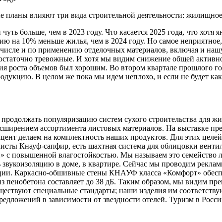
е планы влияют три вида строительной деятельности: жилищное 
ть больше, чем в 2023 году. Что касается 2025 года, что хотя 
цию на 10% меньше жилья, чем в 2024 году. Но самое неприятное
ом числе и по применению отделочных материалов, включая и наш
статочно тревожные. И хотя мы видим снижение общей активнос
ия роста объемов был хорошим. Во втором квартале прошлого год
продукцию. В целом же пока мы идем неплохо, и если не будет к
й продолжать популяризацию систем сухого строительства для жил
асширением ассортимента листовых материалов. На выставке пре
цент делаем на комплектность наших продуктов. Для этих целей
листы Кнауф-сапфир, есть шахтная система для облицовки венти
с повышенной влагостойкостью. Мы называем это семейство лис
 звукоизоляцию в доме, в квартире. Сейчас мы проводим рекл
и. Каркасно-обшивные стены КНАУФ класса «Комфорт» обеспечи
из пенобетона составляет до 38 дБ. Таким образом, мы видим п
ществуют специальные стандарты; наши изделия им соответствую
ложений в зависимости от звездности отелей. Туризм в России 