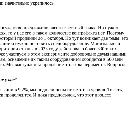
ми значительно укрепилось.
 государство предложило ввести «честный знак». Но нужно
, то у нас его в таком количестве контрафакта нет. Поэтому
оторый продлили до 1 октября. Но тут возникает две темы: это
дую линию нужно поставить спецоборудование. Минимальный
ритории страны в 2023 году действовало более 330 таких
тоже участвуем в этом эксперименте добровольно двумя нашими
там, оснащение их таким оборудованием обойдется в 500 млн
цию. Мы выступаем за продление этого эксперимента. Вопросов
е у вас
?
фляции в 9,2%, мы подняли цены ниже этого уровня. То есть,
ек продолжится. И пока предпосылок, что этот процесс