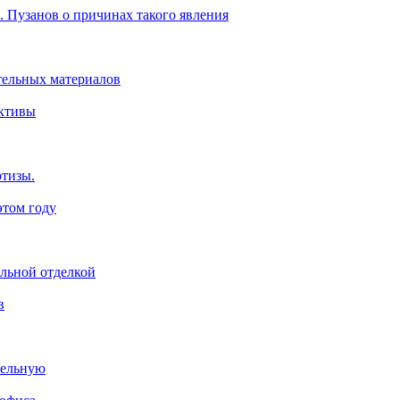
. Пузанов о причинах такого явления
тельных материалов
ективы
ртизы.
этом году
ельной отделкой
в
тельную