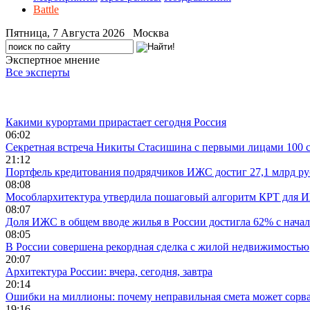
Battle
Пятница, 7 Августа 2026 Москва
Экспертное мнение
Все эксперты
Лента новостей
Какими курортами прирастает сегодня Россия
06:02
Секретная встреча Никиты Стасишина с первыми лицами 100 
21:12
Портфель кредитования подрядчиков ИЖС достиг 27,1 млрд р
08:08
Мособлархитектура утвердила пошаговый алгоритм КРТ для 
08:07
Доля ИЖС в общем вводе жилья в России достигла 62% с начал
08:05
В России совершена рекордная сделка с жилой недвижимостью
20:07
Архитектура России: вчера, сегодня, завтра
20:14
Ошибки на миллионы: почему неправильная смета может сорва
19:16