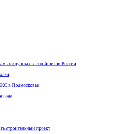
самых крупных застройщиков России
ублей
ИЖС в Подмосковье
а года
ть строительный проект