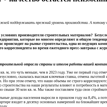
ожней поддерживать прежний уровень производства. А потому 
условиях производители строительных материалов? Безуслов
 предприятия, которые во многом определяют и общую тенден
с происходит на рынке строительства, одна из ведущих компа
 корреспондента во время ежегодного пресс-завтрака с жур
 строительной отрасли страны и итогов работы вашей компа
 кв. м, это чуть меньше, чем в 2023 году. Уже не первый год от
зусловно, сказалась высокая ключевая ставка, отмена льготной 
 Но при этом отмечу, что наши объемы не строго коррелируются 
о строительства на наши результаты влияют и потребность в мат
ано свыше 30 млн кв. м. Мы также поставляем туда свои стройм
альные доходы населения выросли в прошлом году на 8,4%, а по
квартире входит в десятку основных намерений на ближайшее вр
году.