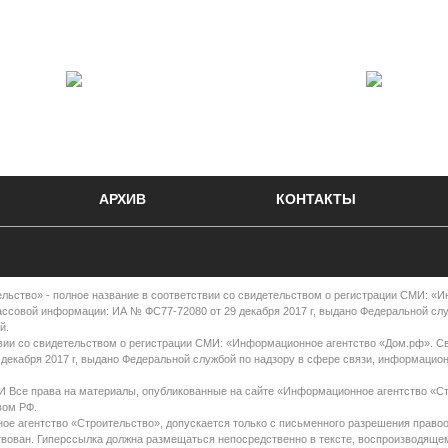
АРХИВ
КОНТАКТЫ
во» - полное название в соответствии со свидетельством о регистрации СМИ: «
ассовой информации: ИА № ФС77-72080 от 29 декабря 2017 г, выдано Федеральной сл
й.
вии со свидетельством о регистрации СМИ: «Информационное агентство «Дом.рф». С
декабря 2017 г, выдано Федеральной службой по надзору в сфере связи, информацио
права на материалы, опубликованные на сайте «Информационное агентство «Ст
вом РФ.
е агентство «Строительство», допускается только с письменного разрешения правоо
ствован. Гиперссылка должна размещаться непосредственно в тексте, воспроизводяще