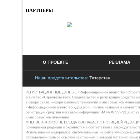
ПАРТНЕРЫ
О ПРОЕКТЕ
РЕКЛАМА
Наши представительства:
Татарстан
РЕГИСТРАЦИОННЫЕ ДАННЫЕ «Информационное агентство «Строительст
агентство «Строительство». Свидетельство о регистрации средства м
в сфере связи, информационных технологий и массовых коммуникаци
«Информационное агентство «Дом.рф» - полное название в соответст
регистрации средства массовой информации: ИА № ФС77-72130 от 29 
и массовых коммуникаций.
МНЕНИЕ АВТОРОВ НЕ ВСЕГДА СОВПАДАЕТ С ПОЗИЦИЕЙ РЕДАКЦИИ Все 
принадлежат редакции и охраняются в соответствии с законодательст
Использование материалов, опубликованных на сайте «Информационно
обязательной прямой ссылкой на страницу, с которой материал заим