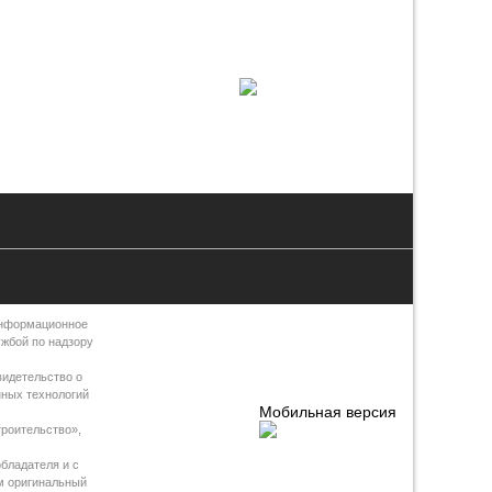
Информационное
ужбой по надзору
видетельство о
нных технологий
Мобильная версия
роительство»,
бладателя и с
м оригинальный