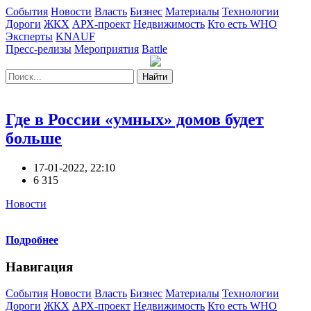
События
Новости
Власть
Бизнес
Материалы
Технологии
Дороги
ЖКХ
АРХ-проект
Недвижимость
Кто есть WHO
Эксперты
KNAUF
Пресс-релизы
Мероприятия
Battle
Найти
Где в России «умных» домов будет
больше
17-01-2022, 22:10
6 315
Новости
Подробнее
Навигация
События
Новости
Власть
Бизнес
Материалы
Технологии
Дороги
ЖКХ
АРХ-проект
Недвижимость
Кто есть WHO